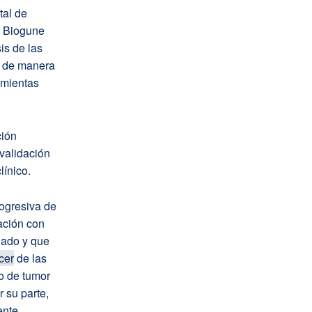
tal de
C Biogune
is de las
s de manera
amientas
ción
validación
línico.
rogresiva de
ación con
ígado y que
cer
de las
po de tumor
 su parte,
ente