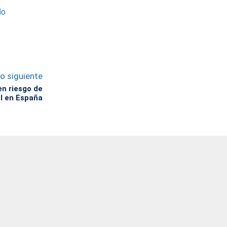
do
lo siguiente
en riesgo de
al en España