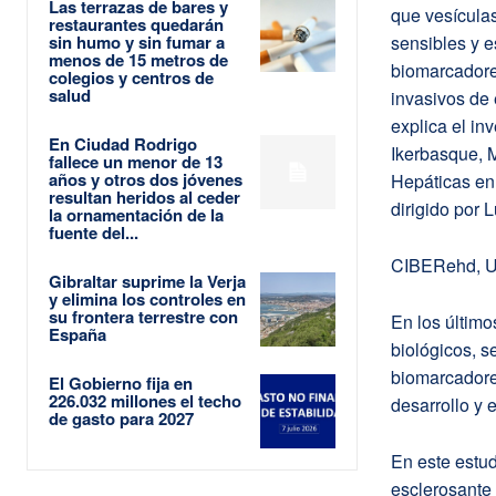
Las terrazas de bares y
que vesícula
restaurantes quedarán
sin humo y sin fumar a
sensibles y 
menos de 15 metros de
biomarcadore
colegios y centros de
salud
invasivos de 
explica el in
En Ciudad Rodrigo
Ikerbasque, 
fallece un menor de 13
años y otros dos jóvenes
Hepáticas en 
resultan heridos al ceder
dirigido por 
la ornamentación de la
fuente del...
CIBERehd, UP
Gibraltar suprime la Verja
y elimina los controles en
su frontera terrestre con
En los último
España
biológicos, s
biomarcadores
El Gobierno fija en
226.032 millones el techo
desarrollo y
de gasto para 2027
En este estud
esclerosante