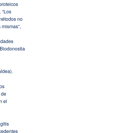
proteicos
. “Los
 métodos no
s mismas”,
edades
 Biodonostia
ldea).
dos
 de
n el
gitis
ocedentes