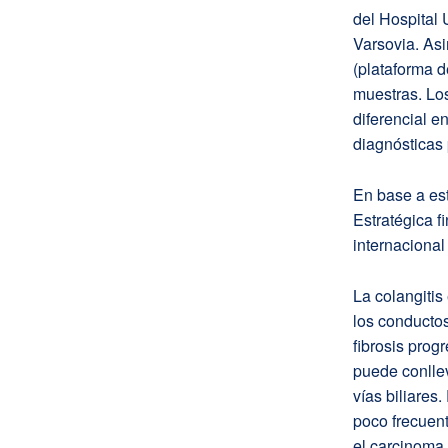
del Hospital 
Varsovia. Asi
(plataforma d
muestras. Los
diferencial e
diagnósticas
En base a est
Estratégica f
internacional
La colangitis
los conductos
fibrosis prog
puede conllev
vías biliares
poco frecuent
el carcinoma 