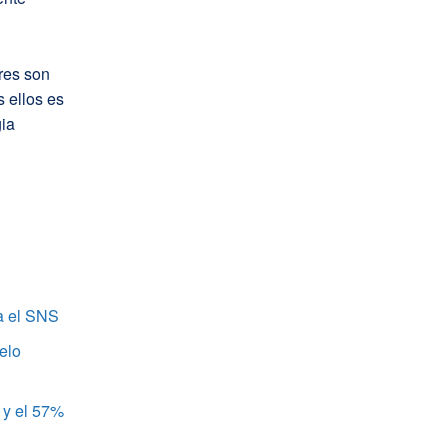
ores son
 ellos es
gia
a el SNS
elo
 y el 57%