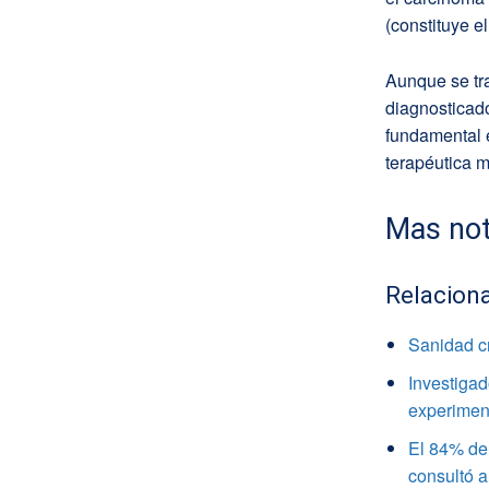
(constituye e
Aunque se tra
diagnosticado
fundamental e
terapéutica 
Mas not
Relacion
Sanidad c
Investigad
experimen
El 84% de 
consultó a