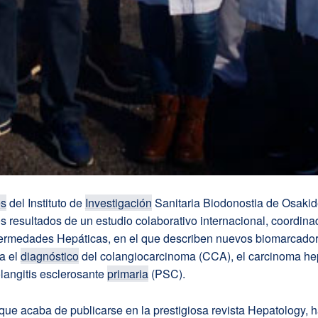
es
del Instituto de
Investigación
Sanitaria Biodonostia de Osaki
os resultados de un estudio colaborativo internacional, coordin
ermedades Hepáticas, en el que describen nuevos biomarcado
a el
diagnóstico
del colangiocarcinoma (CCA), el carcinoma he
langitis esclerosante
primaria
(PSC).
 que acaba de publicarse en la prestigiosa revista Hepatology, 