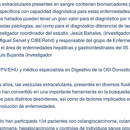
s extracelulares presentes en sangre contienen biomarcadores 
específicos con capacidad diagnóstica para estas enfermedades
s hallados pueden tener un gran valor para el diagnóstico por
estas patologías, así como para el diagnóstico diferencial de la
vestigador coordinador del estudio, Jesús Bañales, (Investigador
Miguel Servet y CIBERehd) y responsable del grupo de Enferm
el área de enfermedades hepáticas y gastrointestinales del IIS
Luis Bujanda (Investigador
V/EHU y médico especialista en Digestivo de la OSI Donostia
s años, las vesículas extracelulares, presentes en diversos flui
e han convertido en una importante herramienta en la búsqueda
 para distintos desórdenes, así como de factores implicados e
 evolución de enfermedades.
io han participado 134 pacientes con colangiocarcinoma, colan
 primaria, hepatocarcinoma y controles de individuos sanos pr