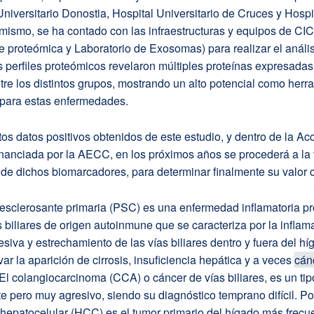
Universitario Donostia, Hospital Universitario de Cruces y Hospi
mismo, se ha contado con las infraestructuras y equipos de CI
e proteómica y Laboratorio de Exosomas) para realizar el anális
 perfiles proteómicos revelaron múltiples proteínas expresada
ntre los distintos grupos, mostrando un alto potencial como herr
 para estas enfermedades.
os datos positivos obtenidos de este estudio, y dentro de la Ac
inanciada por la AECC, en los próximos años se procederá a la 
 de dichos biomarcadores, para determinar finalmente su valor c
 esclerosante primaria (PSC) es una enfermedad inflamatoria p
 biliares de origen autoinmune que se caracteriza por la inflam
resiva y estrechamiento de las vías biliares dentro y fuera del h
ar la aparición de cirrosis, insuficiencia hepática y a veces
cán
. El colangiocarcinoma (CCA) o cáncer de vías biliares, es un ti
e pero muy agresivo, siendo su diagnóstico temprano difícil. Por
hepatocelular (HCC) es el tumor primario del hígado más frecu