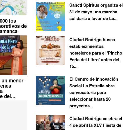
Sancti Spíritus organiza el
31 de mayo una marcha
solidaria a favor de La...
000 los
orativos de
alamanca
Ciudad Rodrigo busca
establecimientos
hosteleros para el ‘Pincho
Feria del Libro’ antes del
15...
El Centro de Innovación
e un menor
venes
Social La Estrella abre
la
convocatoria para
 del...
seleccionar hasta 20
proyectos...
Ciudad Rodrigo celebra el
4 de abril la XLV Fiesta de