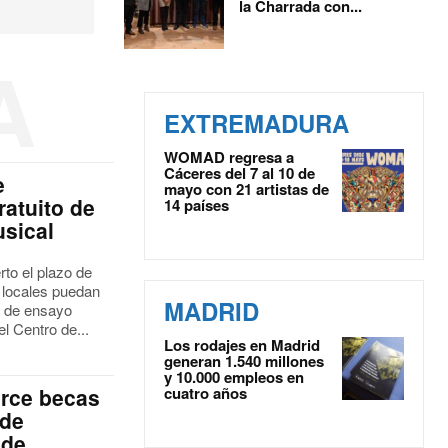
la Charrada con...
A
EXTREMADURA
WOMAD regresa a
Cáceres del 7 al 10 de
e
mayo con 21 artistas de
ratuito de
14 países
sical
to el plazo de
 locales puedan
MADRID
s de ensayo
l Centro de...
Los rodajes en Madrid
generan 1.540 millones
y 10.000 empleos en
rce becas
cuatro años
 de
 de