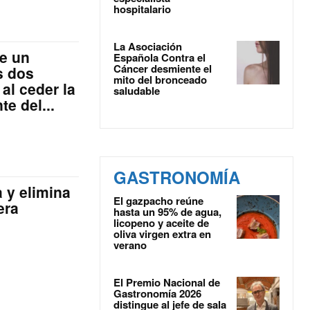
hospitalario
La Asociación
ce un
Española Contra el
Cáncer desmiente el
s dos
mito del bronceado
al ceder la
saludable
e del...
GASTRONOMÍA
a y elimina
El gazpacho reúne
era
hasta un 95% de agua,
licopeno y aceite de
oliva virgen extra en
verano
El Premio Nacional de
Gastronomía 2026
distingue al jefe de sala