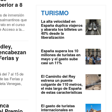
erior a 8
TURISMO
s de inmersión
 salmantinos que
La alta velocidad en
rato en el curso
España duplica viajeros
 Acceso a la...
y abarata los billetes un
40% desde la
liberalización
dley,
España supera los 10
 encabezan
millones de turistas en
Ferias y
mayo y el gasto sube
casi un 11%
del 7 al 15 de
El Caminito del Rey
e las Ferias y
estrena un puente
lieta Venegas,
colgante de 110 metros,
el más largo de España
de estas características
anca
El gasto de turistas
internacionales en
el Premio