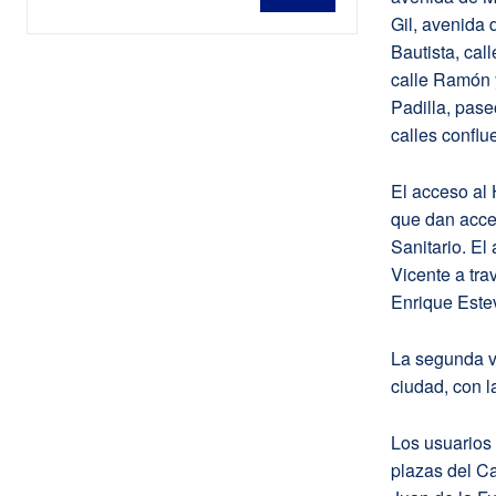
Gil, avenida 
Bautista, cal
calle Ramón y
Padilla, pase
calles conflu
El acceso al 
que dan acces
Sanitario. El
Vicente a tra
Enrique Estev
La segunda ví
ciudad, con l
Los usuarios 
plazas del Ca