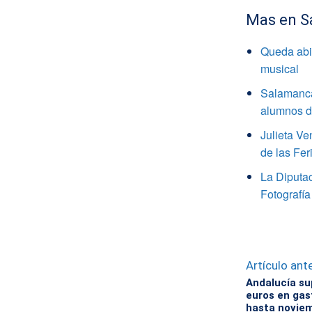
Mas en S
Queda abie
musical
Salamanca
alumnos de
Julieta V
de las Fer
La Diputa
Fotografía
Artículo ante
Andalucía su
euros en gast
hasta novie