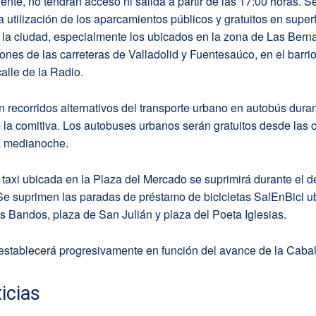
ente, no tendrán acceso ni salida a partir de las 17:00 horas. S
 utilización de los aparcamientos públicos y gratuitos en superf
 la ciudad, especialmente los ubicados en la zona de Las Bern
ones de las carreteras de Valladolid y Fuentesaúco, en el barri
calle de la Radio.
 recorridos alternativos del transporte urbano en autobús duran
 la comitiva. Los autobuses urbanos serán gratuitos desde las c
la medianoche.
taxi ubicada en la Plaza del Mercado se suprimirá durante el d
 Se suprimen las paradas de préstamo de bicicletas SalEnBici 
os Bandos, plaza de San Julián y plaza del Poeta Iglesias.
 restablecerá progresivamente en función del avance de la Cabal
icias