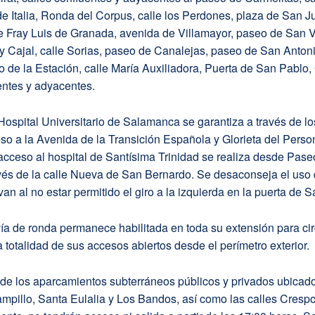
de Italia, Ronda del Corpus, calle los Perdones, plaza de San J
le Fray Luis de Granada, avenida de Villamayor, paseo de San V
 Cajal, calle Sorias, paseo de Canalejas, paseo de San Antoni
o de la Estación, calle María Auxiliadora, Puerta de San Pablo,
entes y adyacentes.
Hospital Universitario de Salamanca se garantiza a través de l
o a la Avenida de la Transición Española y Glorieta del Perso
 acceso al hospital de Santísima Trinidad se realiza desde Pas
vés de la calle Nueva de San Bernardo. Se desaconseja el uso 
an al no estar permitido el giro a la izquierda en la puerta de 
a de ronda permanece habilitada en toda su extensión para cir
a totalidad de sus accesos abiertos desde el perímetro exterior.
de los aparcamientos subterráneos públicos y privados ubicado
mpillo, Santa Eulalia y Los Bandos, así como las calles Cresp