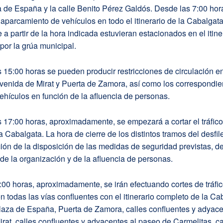
a de España y la calle Benito Pérez Galdós. Desde las 7:00 ho
 aparcamiento de vehículos en todo el itinerario de la Cabalgata
 a partir de la hora indicada estuvieran estacionados en el itine
or la grúa municipal.
as 15:00 horas se pueden producir restricciones de circulación e
enida de Mirat y Puerta de Zamora, así como los correspondien
 vehículos en función de la afluencia de personas.
as 17:00 horas, aproximadamente, se empezará a cortar el tráfico
la Cabalgata. La hora de cierre de los distintos tramos del desfi
ción de la disposición de las medidas de seguridad previstas, de
e la organización y de la afluencia de personas.
00 horas, aproximadamente, se irán efectuando cortes de tráfic
en todas las vías confluentes con el itinerario completo de la Ca
laza de España, Puerta de Zamora, calles confluentes y adyace
rat, calles confluentes y adyacentes al paseo de Carmelitas, ca