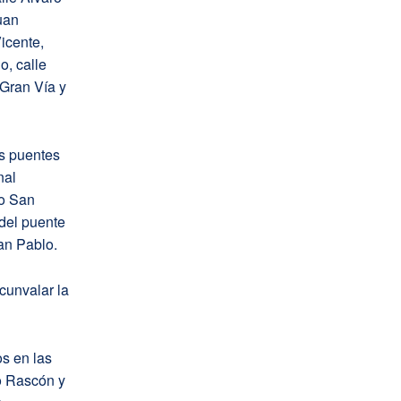
uan
icente,
o, calle
 Gran Vía y
os puentes
nal
eo San
del puente
San Pablo.
cunvalar la
s en las
o Rascón y