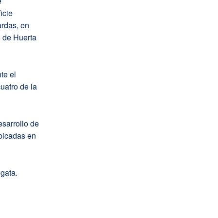
e
icie
ardas, en
o de Huerta
te el
uatro de la
esarrollo de
ubicadas en
gata.