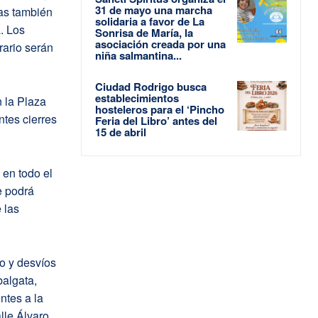
31 de mayo una marcha
ras también
solidaria a favor de La
. Los
Sonrisa de María, la
asociación creada por una
rario serán
niña salmantina...
Ciudad Rodrigo busca
establecimientos
n la Plaza
hosteleros para el ‘Pincho
tes cierres
Feria del Libro’ antes del
15 de abril
 en todo el
le podrá
 las
o y desvíos
balgata,
ntes a la
lle Álvaro