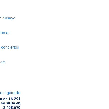
de ensayo
ión a
 conciertos
 de
lo siguiente
ja en 16.291
 se sitúa en
2.408.670