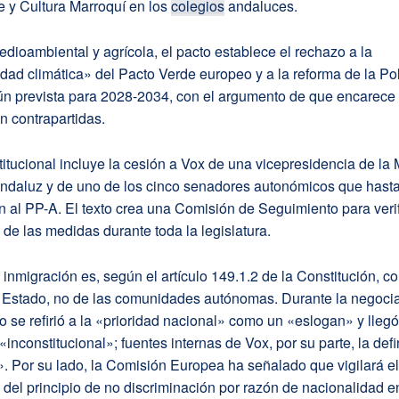
 y Cultura Marroquí en los
colegios
andaluces.
dioambiental y agrícola, el pacto establece el rechazo a la
dad climática» del Pacto Verde europeo y a la reforma de la Pol
n prevista para 2028-2034, con el argumento de que encarece 
n contrapartidas.
stitucional incluye la cesión a Vox de una vicepresidencia de la
ndaluz y de uno de los cinco senadores autonómicos que hast
 al PP-A. El texto crea una Comisión de Seguimiento para verif
de las medidas durante toda la legislatura.
e inmigración es, según el artículo 149.1.2 de la Constitución, 
l Estado, no de las comunidades autónomas. Durante la negocia
 se refirió a la «prioridad nacional» como un «eslogan» y llegó
 «inconstitucional»; fuentes internas de Vox, por su parte, la def
. Por su lado, la Comisión Europea ha señalado que vigilará el
del principio de no discriminación por razón de nacionalidad e