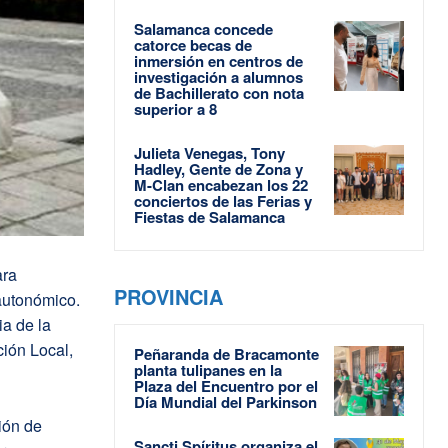
Salamanca concede
catorce becas de
inmersión en centros de
investigación a alumnos
de Bachillerato con nota
superior a 8
Julieta Venegas, Tony
Hadley, Gente de Zona y
M-Clan encabezan los 22
conciertos de las Ferias y
Fiestas de Salamanca
ara
PROVINCIA
autonómico.
a de la
ción Local,
Peñaranda de Bracamonte
planta tulipanes en la
Plaza del Encuentro por el
Día Mundial del Parkinson
ión de
Sancti Spíritus organiza el