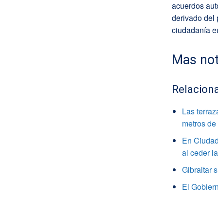
acuerdos aut
derivado del 
ciudadanía e
Mas not
Relacion
Las terraz
metros de 
En Ciudad 
al ceder l
Gibraltar 
El Gobiern