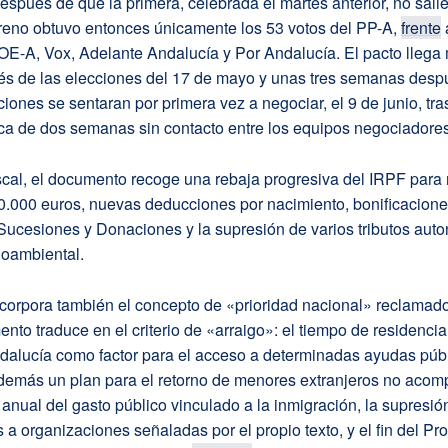
después de que la primera, celebrada el martes anterior, no sali
reno obtuvo entonces únicamente los 53 votos del PP-A,
frente
OE-A, Vox, Adelante Andalucía y Por Andalucía. El pacto llega
s de las elecciones del 17 de mayo y unas tres semanas desp
ones se sentaran por primera vez a negociar, el 9 de junio, tra
ca de dos semanas sin contacto entre los equipos negociadores
scal, el documento recoge una rebaja progresiva del IRPF para 
60.000 euros, nuevas deducciones por nacimiento, bonificacione
Sucesiones y Donaciones y la supresión de varios tributos aut
ioambiental.
corpora también el concepto de «prioridad nacional» reclamado
nto traduce en el criterio de «arraigo»: el tiempo de residencia
dalucía como factor para el acceso a determinadas ayudas públ
emás un plan para el retorno de menores extranjeros no aco
 anual del gasto público vinculado a la inmigración, la supresió
a organizaciones señaladas por el propio texto, y el fin del P