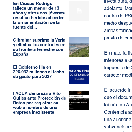
investidura, 
En Ciudad Rodrigo
fallece un menor de 13
adelante: Mo
años y otros dos jóvenes
contra de PS
resultan heridos al ceder
la ornamentación de la
medio despué
fuente del...
ambas formaci
previo de cer
Gibraltar suprime la Verja
y elimina los controles en
su frontera terrestre con
En materia fi
España
inferiores a 
El Gobierno fija en
Impuesto de 
226.032 millones el techo
carácter med
de gasto para 2027
El acuerdo in
FACUA denuncia a Vito
que el docume
Quiles ante Protección de
Datos por registrar su
laboral en An
web a nombre de una
Contempla ad
empresa inexistente
una auditoría
subvenciones 