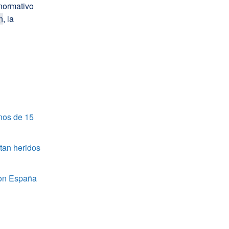
normativo
n
, la
nos de 15
tan heridos
 con España