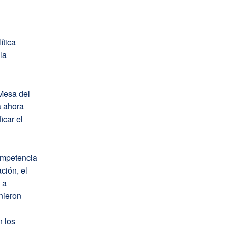
ítica
la
 Mesa del
a ahora
icar el
competencia
ción, el
 a
inieron
n los