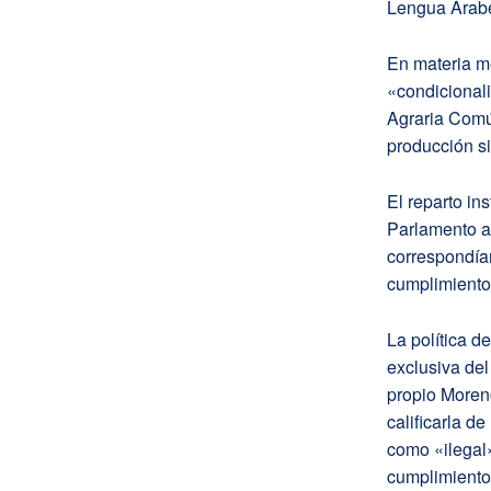
Lengua Árabe
En materia me
«condicionali
Agraria Comú
producción si
El reparto in
Parlamento a
correspondían
cumplimiento 
La política d
exclusiva de
propio Moreno
calificarla de
como «ilegal»
cumplimiento 