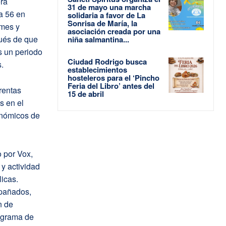
era
31 de mayo una marcha
a 56 en
solidaria a favor de La
Sonrisa de María, la
 mes y
asociación creada por una
ués de que
niña salmantina...
s un periodo
Ciudad Rodrigo busca
.
establecimientos
hosteleros para el ‘Pincho
Feria del Libro’ antes del
rentas
15 de abril
s en el
onómicos de
 por Vox,
 y actividad
icas.
mpañados,
n de
rograma de