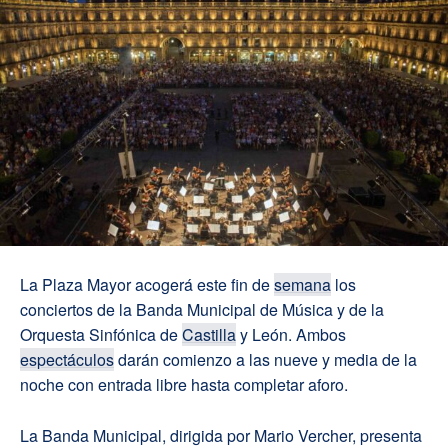
La Plaza Mayor acogerá este fin de
semana
los
conciertos de la Banda Municipal de Música y de la
Orquesta Sinfónica de
Castilla
y León. Ambos
espectáculos
darán comienzo a las nueve y media de la
noche con entrada libre hasta completar aforo.
La Banda Municipal, dirigida por Mario Vercher, presenta