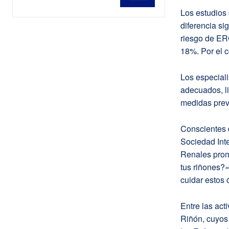
Los estudios
diferencia si
riesgo de ERC
18%. Por el c
Los especiali
adecuados, li
medidas prev
Conscientes 
Sociedad Inte
Renales prom
tus riñones?»
cuidar estos 
Entre las act
Riñón, cuyos