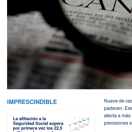
IMPRESCINDIBLE
Nueve de cad
padecen. Este
afecta a más
La afiliación a la
previsiones s
Seguridad Social supera
por primera vez los 22,5