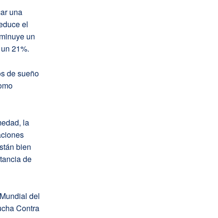
car una
reduce el
sminuye un
n un 21%.
os de sueño
como
medad, la
aciones
stán bien
tancia de
 Mundial del
ucha Contra