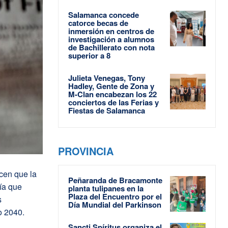
Salamanca concede
catorce becas de
inmersión en centros de
investigación a alumnos
de Bachillerato con nota
superior a 8
Julieta Venegas, Tony
Hadley, Gente de Zona y
M-Clan encabezan los 22
conciertos de las Ferias y
Fiestas de Salamanca
PROVINCIA
cen que la
Peñaranda de Bracamonte
ía que
planta tulipanes en la
Plaza del Encuentro por el
s
Día Mundial del Parkinson
o 2040.
Sancti Spíritus organiza el