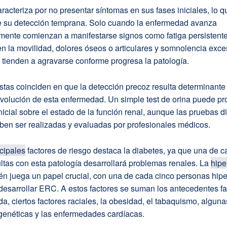
acteriza por no presentar síntomas en sus fases iniciales, lo 
su detección temprana. Solo cuando la enfermedad avanza
mente comienzan a manifestarse signos como fatiga persistente
en la movilidad, dolores óseos o articulares y somnolencia exce
tienden a agravarse conforme progresa la patología.
stas coinciden en que la detección precoz resulta determinante
evolución de esta enfermedad. Un simple test de orina puede pr
nicial sobre el estado de la función renal, aunque las pruebas d
eben ser realizadas y evaluadas por profesionales médicos.
ncipales
factores de riesgo destaca la diabetes, ya que una de c
tas con esta patología desarrollará problemas renales. La
hipe
ién juega un papel crucial, con una de cada cinco personas hip
esarrollar ERC. A estos factores se suman los antecedentes fam
, ciertos factores raciales, la obesidad, el tabaquismo, alguna
genéticas y las enfermedades cardíacas.