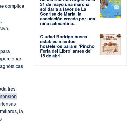
31 de mayo una marcha
que complica
solidaria a favor de La
Sonrisa de María, la
asociación creada por una
,
niña salmantina...
siva,
Ciudad Rodrigo busca
establecimientos
hosteleros para el ‘Pincho
Feria del Libro’ antes del
 para
15 de abril
oporcionar
iagnósticas
ada tres
rtensión
ertensas
iliares, la
s