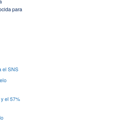
a
ocida para
a el SNS
elo
 y el 57%
do