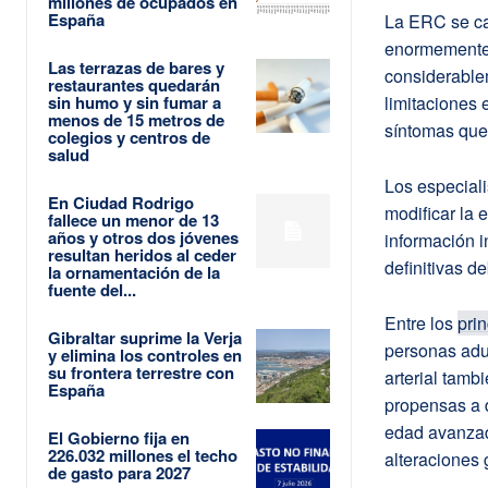
millones de ocupados en
España
La ERC se car
enormemente 
Las terrazas de bares y
considerable
restaurantes quedarán
sin humo y sin fumar a
limitaciones 
menos de 15 metros de
síntomas que 
colegios y centros de
salud
Los especiali
En Ciudad Rodrigo
modificar la 
fallece un menor de 13
años y otros dos jóvenes
información i
resultan heridos al ceder
definitivas d
la ornamentación de la
fuente del...
Entre los
pri
Gibraltar suprime la Verja
personas adul
y elimina los controles en
su frontera terrestre con
arterial tamb
España
propensas a d
edad avanzada
El Gobierno fija en
226.032 millones el techo
alteraciones 
de gasto para 2027