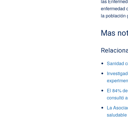
las Enfermed
enfermedad q
la población 
Mas not
Relacion
Sanidad c
Investigad
experimen
El 84% de 
consultó a
La Asocia
saludable