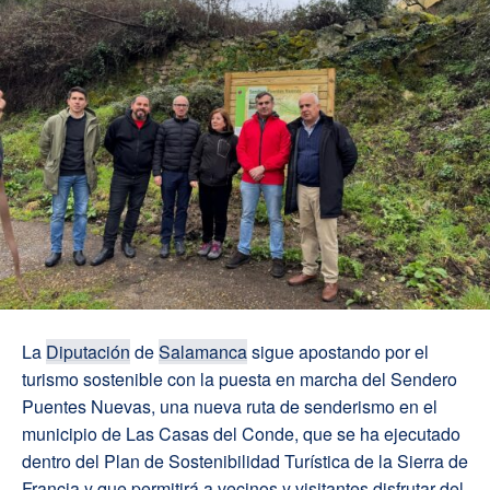
La
Diputación
de
Salamanca
sigue apostando por el
turismo sostenible con la puesta en marcha del Sendero
Puentes Nuevas, una nueva ruta de senderismo en el
municipio de Las Casas del Conde, que se ha ejecutado
dentro del Plan de Sostenibilidad Turística de la Sierra de
Francia y que permitirá a vecinos y visitantes disfrutar del