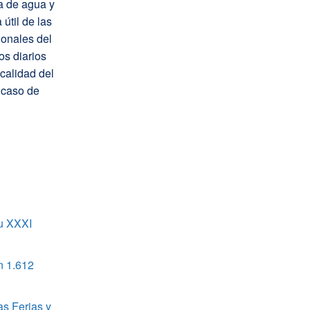
a de agua y
útil de las
ionales del
os diarios
calidad del
n caso de
u XXXI
n 1.612
as Ferias y