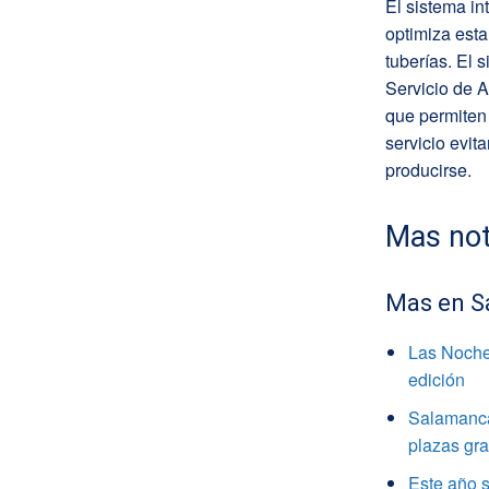
El sistema in
optimiza esta
tuberías. El 
Servicio de A
que permiten 
servicio evit
producirse.
Mas not
Mas en S
Las Noche
edición
Salamanca 
plazas gra
Este año s