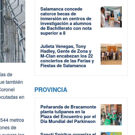
Salamanca concede
catorce becas de
inmersión en centros de
investigación a alumnos
de Bachillerato con nota
superior a 8
Julieta Venegas, Tony
Hadley, Gente de Zona y
M-Clan encabezan los 22
conciertos de las Ferias y
Fiestas de Salamanca
ías de
que también
PROVINCIA
Coronel
jecutadas en
Peñaranda de Bracamonte
planta tulipanes en la
Plaza del Encuentro por el
.544 metros
Día Mundial del Parkinson
lones de
Sancti Spíritus organiza el
 supera los