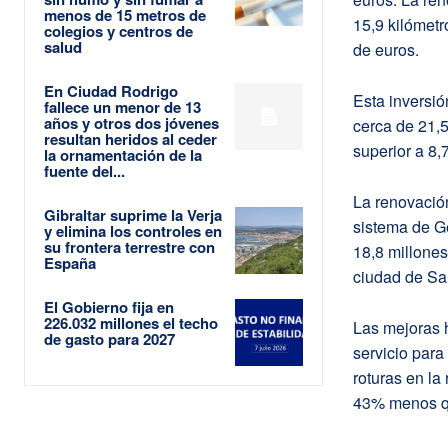
menos de 15 metros de
15,9 kilómetr
colegios y centros de
salud
de euros.
En Ciudad Rodrigo
Esta inversió
fallece un menor de 13
años y otros dos jóvenes
cerca de 21,5
resultan heridos al ceder
superior a 8,
la ornamentación de la
fuente del...
La renovació
Gibraltar suprime la Verja
sistema de Ge
y elimina los controles en
su frontera terrestre con
18,8 millones
España
ciudad de Sa
El Gobierno fija en
226.032 millones el techo
Las mejoras h
de gasto para 2027
servicio para
roturas en la
43% menos qu