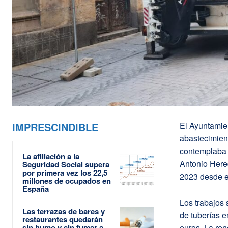
IMPRESCINDIBLE
El Ayuntamie
abastecimient
contemplaba l
La afiliación a la
Antonio Hered
Seguridad Social supera
por primera vez los 22,5
2023 desde e
millones de ocupados en
España
Los trabajos 
Las terrazas de bares y
de tuberías e
restaurantes quedarán
sin humo y sin fumar a
euros. La re