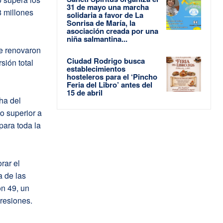
31 de mayo una marcha
8 millones
solidaria a favor de La
Sonrisa de María, la
asociación creada por una
niña salmantina...
se renovaron
Ciudad Rodrigo busca
sión total
establecimientos
hosteleros para el ‘Pincho
Feria del Libro’ antes del
15 de abril
ha del
o superior a
para toda la
rar el
a de las
on 49, un
resiones.