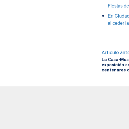
Fiestas d
En Ciudad 
al ceder l
Artículo ante
La Casa-Mus
exposición s
centenares d