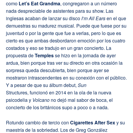
como
Let’s Eat Grandma
, congregaron a un número
nada despreciable de asistentes para su show. Las
inglesas acaban de lanzar su disco
I’m All Ears
en el que
demuestras su madurez musical. Puede que fuese por su
juventud o por la gente que fue a verlas, pero lo que es
cierto es que ambas desbordaron emoción por los cuatro
costados y eso se tradujo en un gran concierto. La
propuesta de
Temples
se hizo en la jornada de ayer
ardua, bien porque tras ver su directo en otra ocasión la
sorpresa queda descubierta, bien porque ayer se
mostraron intrascendentes en su conexión con el público.
Y a pesar de que su álbum debut,
Sun
Structures, funcionó en 2014 en la ola de la nueva
psicodelia y
Volcano
no dejó mal sabor de boca, el
concierto de los británicos supo a poco o a nada.
Rotundo cambio de tercio con
Cigarettes After Sex
y su
maestría de la sobriedad. Los de Greg González