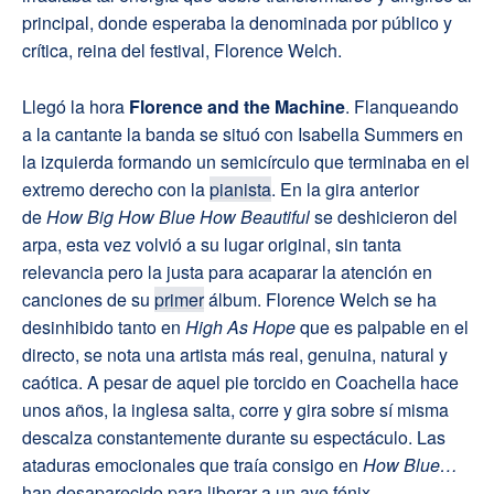
principal, donde esperaba la denominada por público y
crítica, reina del festival, Florence Welch.
Llegó la hora
Florence and the Machine
. Flanqueando
a la cantante la banda se situó con Isabella Summers en
la izquierda formando un semicírculo que terminaba en el
extremo derecho con la
pianista
. En la gira anterior
de
How Big How Blue How Beautiful
se deshicieron del
arpa, esta vez volvió a su lugar original, sin tanta
relevancia pero la justa para acaparar la atención en
canciones de su
primer
álbum. Florence Welch se ha
desinhibido tanto en
High As Hope
que es palpable en el
directo, se nota una artista más real, genuina, natural y
caótica. A pesar de aquel pie torcido en Coachella hace
unos años, la inglesa salta, corre y gira sobre sí misma
descalza constantemente durante su espectáculo. Las
ataduras emocionales que traía consigo en
How Blue…
han desaparecido para liberar a un ave fénix