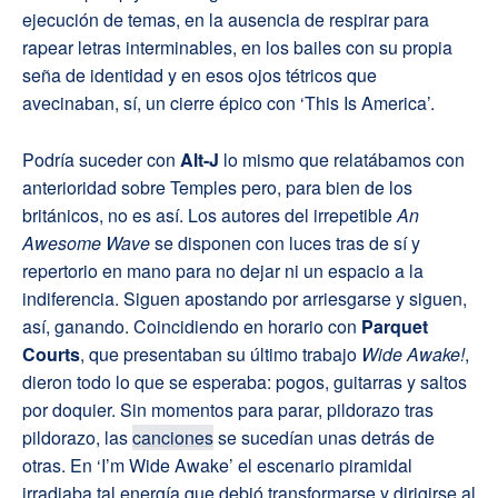
ejecución de temas, en la ausencia de respirar para
rapear letras interminables, en los bailes con su propia
seña de identidad y en esos ojos tétricos que
avecinaban, sí, un cierre épico con ‘This Is America’.
Podría suceder con
Alt-J
lo mismo que relatábamos con
anterioridad sobre Temples pero, para bien de los
británicos, no es así. Los autores del irrepetible
An
Awesome Wave
se disponen con luces tras de sí y
repertorio en mano para no dejar ni un espacio a la
indiferencia. Siguen apostando por arriesgarse y siguen,
así, ganando. Coincidiendo en horario con
Parquet
Courts
, que presentaban su último trabajo
Wide Awake!
,
dieron todo lo que se esperaba: pogos, guitarras y saltos
por doquier. Sin momentos para parar, pildorazo tras
pildorazo, las
canciones
se sucedían unas detrás de
otras. En ‘I’m Wide Awake’ el escenario piramidal
irradiaba tal energía que debió transformarse y dirigirse al