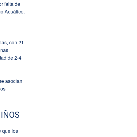
 falta de
o Acuático.
a
das, con 21
inas
dad de 2-4
 se asocian
eos
NIÑOS
e que los