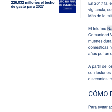
226.032 millones el techo
En 2017 fall
de gasto para 2027
vigilancia, s
Más de la mit
El Informe
Na
Comunidad Va
muertes duran
domésticas no
años por un d
A partir de l
con lesiones
disecantes tr
CÓMO P
Para evitar a