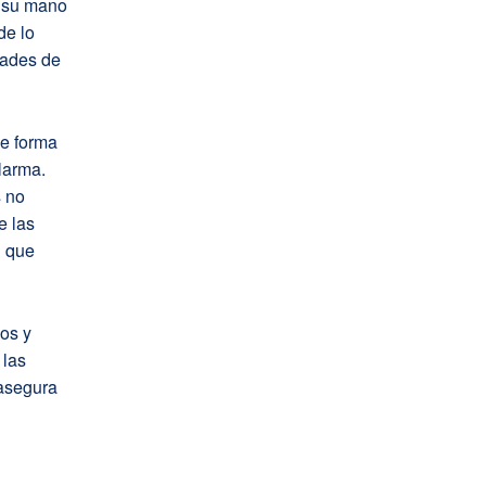
e su mano
de lo
dades de
de forma
larma.
s no
e las
d que
os y
 las
asegura