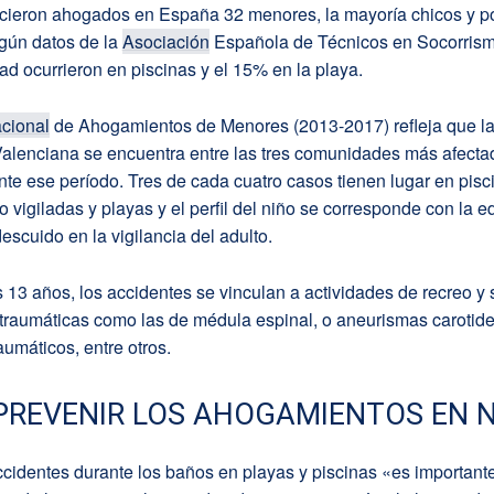
ecieron ahogados en España 32 menores, la mayoría chicos y por
egún datos de la
Asociación
Española de Técnicos en Socorrism
ad ocurrieron en piscinas y el 15% en la playa.
cional
de Ahogamientos de Menores (2013-2017) refleja que l
lenciana se encuentra entre las tres comunidades más afecta
te ese período. Tres de cada cuatro casos tienen lugar en pisc
 vigiladas y playas y el perfil del niño se corresponde con la e
escuido en la vigilancia del adulto.
os 13 años, los accidentes se vinculan a actividades de recreo y
 traumáticas como las de médula espinal, o aneurismas carotid
aumáticos, entre otros.
REVENIR LOS AHOGAMIENTOS EN 
ccidentes durante los baños en playas y piscinas «es important