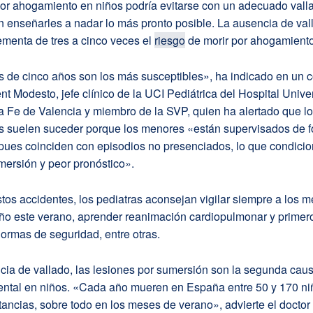
por ahogamiento en niños podría evitarse con un adecuado vall
n enseñarles a nadar lo más pronto posible. La ausencia de val
ementa de tres a cinco veces el
riesgo
de morir por ahogamiento
 de cinco años son los más susceptibles», ha indicado en un
ent Modesto, jefe clínico de la UCI Pediátrica del Hospital Univer
a Fe de Valencia y miembro de la SVP, quien ha alertado que l
 suelen suceder porque los menores «están supervisados de 
pues coinciden con episodios no presenciados, lo que condicio
mersión y peor pronóstico».
stos accidentes, los pediatras aconsejan vigilar siempre a los 
ño este verano, aprender reanimación cardiopulmonar y primero
normas de seguridad, entre otras.
cia de vallado, las lesiones por sumersión son la segunda cau
ental en niños. «Cada año mueren en España entre 50 y 170 ni
tancias, sobre todo en los meses de verano», advierte el docto