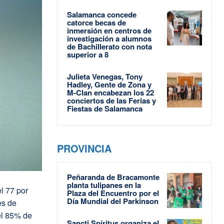
Salamanca concede
catorce becas de
inmersión en centros de
investigación a alumnos
de Bachillerato con nota
superior a 8
Julieta Venegas, Tony
Hadley, Gente de Zona y
M-Clan encabezan los 22
conciertos de las Ferias y
Fiestas de Salamanca
PROVINCIA
Peñaranda de Bracamonte
planta tulipanes en la
l 77 por
Plaza del Encuentro por el
Día Mundial del Parkinson
es de
el 85% de
Sancti Spíritus organiza el