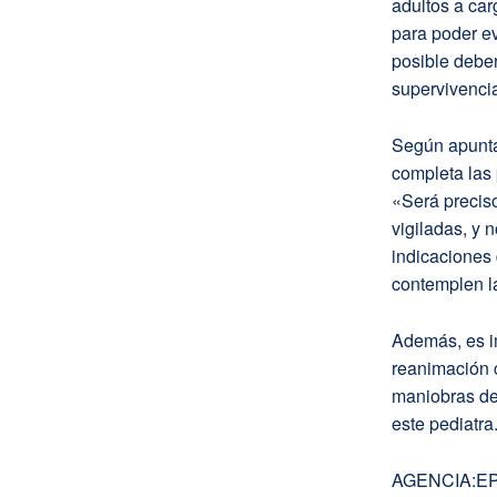
adultos a car
para poder e
posible debe
supervivencia
Según apunta,
completa las 
«Será preciso
vigiladas, y 
indicaciones
contemplen l
Además, es i
reanimación c
maniobras de
este pediatra
AGENCIA:E