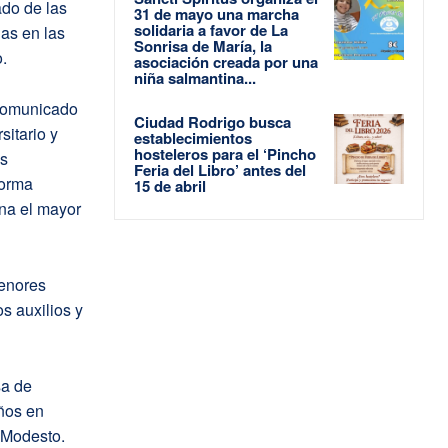
ado de las
31 de mayo una marcha
solidaria a favor de La
las en las
Sonrisa de María, la
.
asociación creada por una
niña salmantina...
 comunicado
Ciudad Rodrigo busca
sitario y
establecimientos
hosteleros para el ‘Pincho
os
Feria del Libro’ antes del
forma
15 de abril
na el mayor
menores
s auxilios y
sa de
ños en
r Modesto.