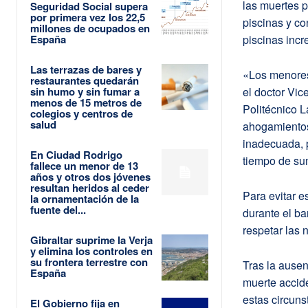
las muertes 
Seguridad Social supera
por primera vez los 22,5
piscinas y co
millones de ocupados en
España
piscinas incr
Las terrazas de bares y
«Los menores
restaurantes quedarán
sin humo y sin fumar a
el doctor Vic
menos de 15 metros de
Politécnico L
colegios y centros de
salud
ahogamientos
inadecuada, 
En Ciudad Rodrigo
tiempo de su
fallece un menor de 13
años y otros dos jóvenes
resultan heridos al ceder
Para evitar e
la ornamentación de la
fuente del...
durante el ba
respetar las 
Gibraltar suprime la Verja
y elimina los controles en
su frontera terrestre con
Tras la ausen
España
muerte accid
estas circuns
El Gobierno fija en