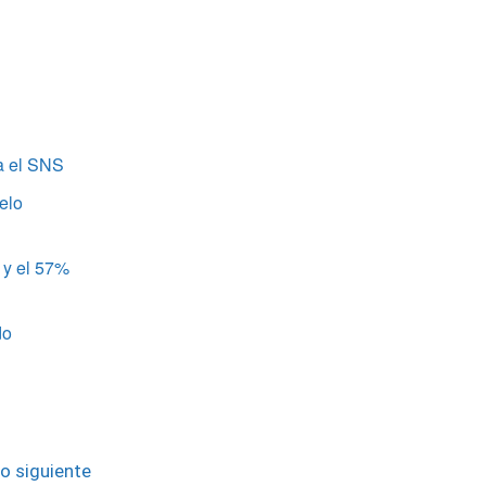
a el SNS
elo
 y el 57%
do
lo siguiente