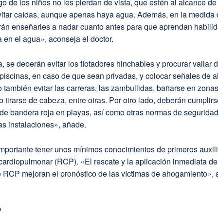
go de los niños no les pierdan de vista, que estén al alcance d
vitar caídas, aunque apenas haya agua. Además, en la medida 
rán enseñarles a nadar cuanto antes para que aprendan habili
 en el agua», aconseja el doctor.
 se deberán evitar los flotadores hinchables y procurar vallar 
piscinas, en caso de que sean privadas, y colocar señales de a
 también evitar las carreras, las zambullidas, bañarse en zona
no tirarse de cabeza, entre otras. Por otro lado, deberán cumplirs
 de bandera roja en playas, así como otras normas de segurida
as instalaciones», añade.
mportante tener unos mínimos conocimientos de primeros auxili
ardiopulmonar (RCP). «El rescate y la aplicación inmediata de
 RCP mejoran el pronóstico de las víctimas de ahogamiento», 
.
P