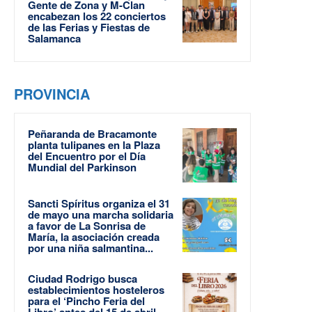
Gente de Zona y M-Clan
encabezan los 22 conciertos
de las Ferias y Fiestas de
Salamanca
PROVINCIA
Peñaranda de Bracamonte
planta tulipanes en la Plaza
del Encuentro por el Día
Mundial del Parkinson
Sancti Spíritus organiza el 31
de mayo una marcha solidaria
a favor de La Sonrisa de
María, la asociación creada
por una niña salmantina...
Ciudad Rodrigo busca
establecimientos hosteleros
para el ‘Pincho Feria del
Libro’ antes del 15 de abril