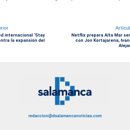
rior
Artícu
ed internacional ‘Stay
Netflix prepara Alta Mar se
ntra la expansión del
con Jon Kortajarena, Iva
o
Aleja
redaccion@dsalamancanoticias.com