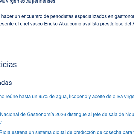
iva virgen extra jiennenses.
 haber un encuentro de periodistas especializados en gastrono
resente el chef vasco Eneko Atxa como avalista prestigioso de
icias
adas
o reúne hasta un 95% de agua, licopeno y aceite de oliva virge
Nacional de Gastronomía 2026 distingue al jefe de sala de Nou
e
oja estrena un sistema digital de predicción de cosecha para v