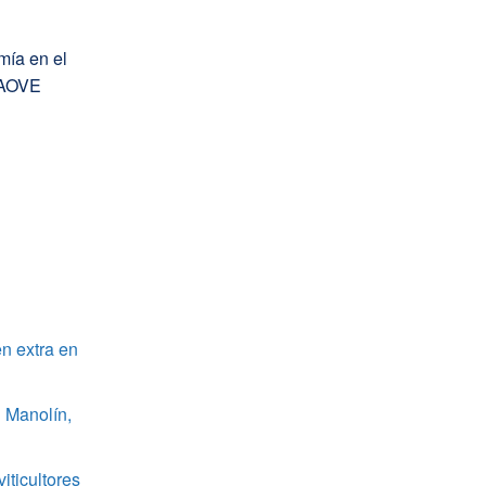
mía en el
l AOVE
n extra en
 Manolín,
iticultores