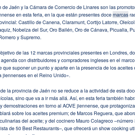
n de Jaén y la Cámara de Comercio de Linares son las promotor
nnense en esta feria, en la que están presentes doce
marcas
ra
ovincial: Castillo de Canena, Claramunt, Cortijo Latorre, Oleíco
quiz, Nobelza del Sur, Oro Bailén, Oro de Cánava, Picualia, P
r Romero y Supremo.
objetivo de las 12 marcas provinciales presentes en Londres, d
 agenda con distribuidores y compradores ingleses en el marco
ne que suponer un punto y aparte en la presencia de los aceites 
a jiennenses en el Reino Unido».
de la provincia de Jaén no se reduce a la actividad de esta do
colas, sino que va a ir más allá. Así, en esta feria también habr
 y demostraciones en torno al AOVE jiennense, que protagoniz
blará sobre los aceites premium; de Marcos Reguera, que abor
culinarias del aceite; y del cocinero Mauro Colagreco –número 
ista de 50 Best Restaurants–, que ofrecerá un show cooking uti