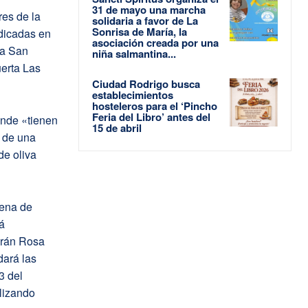
31 de mayo una marcha
es de la
solidaria a favor de La
Sonrisa de María, la
dicadas en
asociación creada por una
la San
niña salmantina...
uerta Las
Ciudad Rodrigo busca
establecimientos
hosteleros para el ‘Pincho
Feria del Libro’ antes del
onde «tienen
15 de abril
 de una
de oliva
cena de
á
arán Rosa
dará las
3 del
lizando