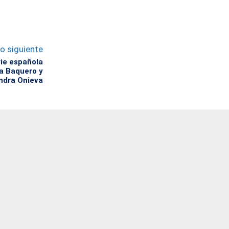
lo siguiente
rie española
na Baquero y
ndra Onieva