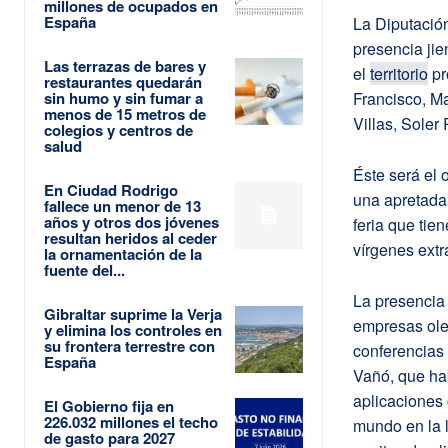
millones de ocupados en
España
La Diputació
presencia jie
Las terrazas de bares y
el
territorio
pr
restaurantes quedarán
sin humo y sin fumar a
Francisco, Ma
menos de 15 metros de
Villas, Sole
colegios y centros de
salud
Éste será el 
En Ciudad Rodrigo
una apretada
fallece un menor de 13
años y otros dos jóvenes
feria que tie
resultan heridos al ceder
vírgenes extr
la ornamentación de la
fuente del...
La presencia 
Gibraltar suprime la Verja
empresas oleí
y elimina los controles en
su frontera terrestre con
conferencias
España
Vañó, que ha
aplicaciones 
El Gobierno fija en
226.032 millones el techo
mundo en la l
de gasto para 2027