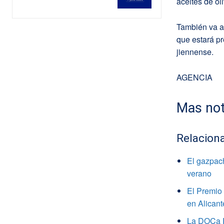
aceites de ol
También va a
que estará p
jiennense.
AGENCIA
Mas not
Relacion
El gazpach
verano
El Premio 
en Alicant
La DOCa Ri