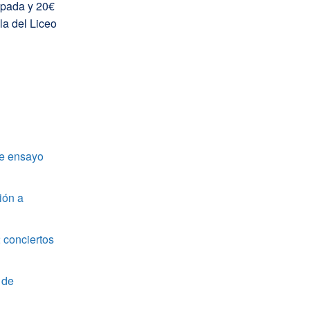
ipada y 20€
la del Liceo
de ensayo
ión a
 conciertos
 de