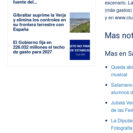
fuente del...
escenario. La
(más gastos) 
Gibraltar suprime la Verja
y en www.ciu
y elimina los controles en
su frontera terrestre con
España
Mas not
El Gobierno fija en
226.032 millones el techo
de gasto para 2027
Mas en S
Queda abie
musical
Salamanca
alumnos de
Julieta V
de las Fer
La Diputa
Fotografía