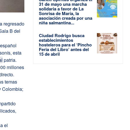
31 de mayo una marcha
solidaria a favor de La
Sonrisa de María, la
asociación creada por una
niña salmantina...
ha regresado
Sala B del
Ciudad Rodrigo busca
establecimientos
hosteleros para el ‘Pincho
 español
Feria del Libro’ antes del
onís, esta
15 de abril
al
patria.
00 millones
irecto.
us temas
y Colombia;
mpartido
licados,
a el