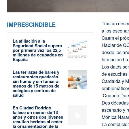
IMPRESCINDIBLE
Tras un desc
a los escenar
Caem el próx
La afiliación a la
Hablar de CÓ
Seguridad Social supera
por primera vez los 22,5
desde los añ
millones de ocupados en
España
formación ha 
Los datos so
Las terrazas de bares y
de escuchas s
restaurantes quedarán
Cardalda y M
sin humo y sin fumar a
menos de 15 metros de
emblemáticos
colegios y centros de
salud
‘Cuando Duer
Dos décadas 
En Ciudad Rodrigo
escenario y r
fallece un menor de 13
años y otros dos jóvenes
Mónica Naran
resultan heridos al ceder
La complicida
la ornamentación de la