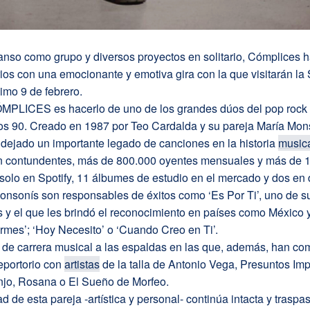
anso como grupo y diversos proyectos en solitario, Cómplices 
ios con una emocionante y emotiva gira con la que visitarán la 
imo 9 de febrero.
MPLICES es hacerlo de uno de los grandes dúos del pop rock
os 90. Creado en 1987 por Teo Cardalda y su pareja María Mons
dejado un importante legado de canciones en la historia
music
n contundentes, más de 800.000 oyentes mensuales y más de 1
olo en Spotify, 11 álbumes de estudio en el mercado y dos en d
onsonís son responsables de éxitos como ‘Es Por Ti’, uno de s
 y el que les brindó el reconocimiento en países como México 
mes’; ‘Hoy Necesito’ o ‘Cuando Creo en Ti’.
de carrera musical a las espaldas en las que, además, han co
eportorio con
artistas
de la talla de Antonio Vega, Presuntos Imp
jo, Rosana o El Sueño de Morfeo.
d de esta pareja -artística y personal- continúa intacta y traspas