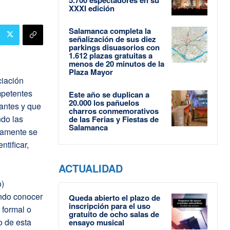
XXXI edición
Salamanca completa la
señalización de sus diez
parkings disuasorios con
1.612 plazas gratuitas a
menos de 20 minutos de la
Plaza Mayor
iación
mpetentes
Este año se duplican a
20.000 los pañuelos
vantes y que
charros conmemorativos
ndo las
de las Ferias y Fiestas de
Salamanca
vamente se
ntificar,
ACTUALIDAD
o)
ando conocer
Queda abierto el plazo de
inscripción para el uso
 formal o
gratuito de ocho salas de
o de esta
ensayo musical