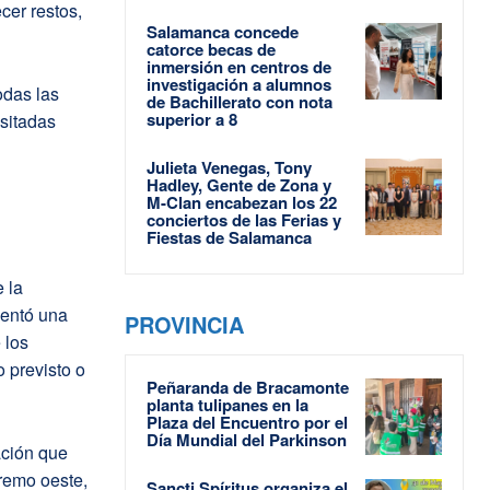
cer restos,
Salamanca concede
catorce becas de
inmersión en centros de
investigación a alumnos
odas las
de Bachillerato con nota
superior a 8
ositadas
Julieta Venegas, Tony
Hadley, Gente de Zona y
M-Clan encabezan los 22
conciertos de las Ferias y
Fiestas de Salamanca
 la
sentó una
PROVINCIA
 los
 previsto o
Peñaranda de Bracamonte
planta tulipanes en la
Plaza del Encuentro por el
Día Mundial del Parkinson
tación que
tremo oeste,
Sancti Spíritus organiza el