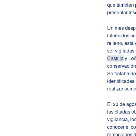
que también p
presentar ins
Un mes despué
interés los c
relleno, esta
ser vigiladas
Castilla
y Leó
conservación 
Se trataba de
identificadas 
realizar som
El 23 de agos
las citadas o
vigilancia, l
conocer el co
remociones de