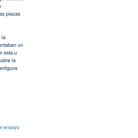
y
las piezas
 la
sentaban un
n esta u
sobre la
antiguos
de ensayo