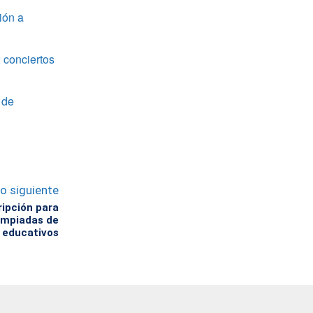
ión a
 conciertos
 de
lo siguiente
ripción para
limpiadas de
 educativos