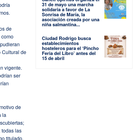
31 de mayo una marcha
odría
solidaria a favor de La
smos.
Sonrisa de María, la
asociación creada por una
niña salmantina...
tos de
os como
Ciudad Rodrigo busca
establecimientos
 pudieran
hosteleros para el ‘Pincho
 Cultural de
Feria del Libro’ antes del
15 de abril
n vigente.
odrían ser
drían
 motivo de
 la
escubiertas;
 todas las
o titulado,