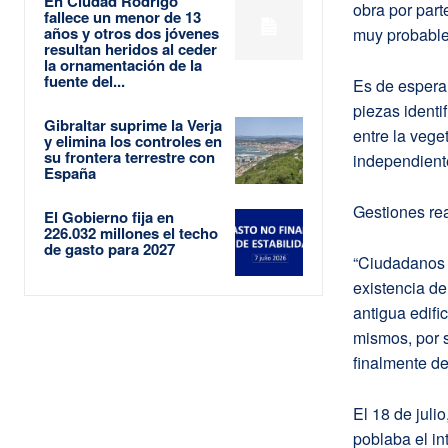
En Ciudad Rodrigo
obra por part
fallece un menor de 13
años y otros dos jóvenes
muy probablem
resultan heridos al ceder
la ornamentación de la
fuente del...
Es de esperar
piezas identi
Gibraltar suprime la Verja
entre la veget
y elimina los controles en
su frontera terrestre con
independiente
España
Gestiones re
El Gobierno fija en
226.032 millones el techo
de gasto para 2027
“Ciudadanos p
existencia de
antigua edifi
mismos, por s
finalmente de
El 18 de julio
poblaba el in