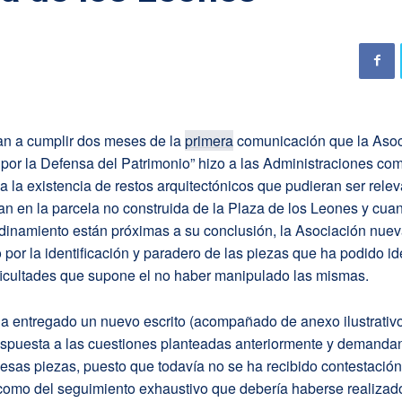
n a cumplir dos meses de la
primera
comunicación que la Asoc
por la Defensa del Patrimonio” hizo a las Administraciones co
a la existencia de restos arquitectónicos que pudieran ser rele
n en la parcela no construida de la Plaza de los Leones y cua
rdinamiento están próximas a su conclusión, la Asociación nue
 por la identificación y paradero de las piezas que ha podido ide
ficultades que supone el no haber manipulado las mismas.
ha entregado un nuevo escrito (acompañado de anexo ilustrativ
respuesta a las cuestiones planteadas anteriormente y demand
 esas piezas, puesto que todavía no se ha recibido contestación
 como del seguimiento exhaustivo que debería haberse realizad