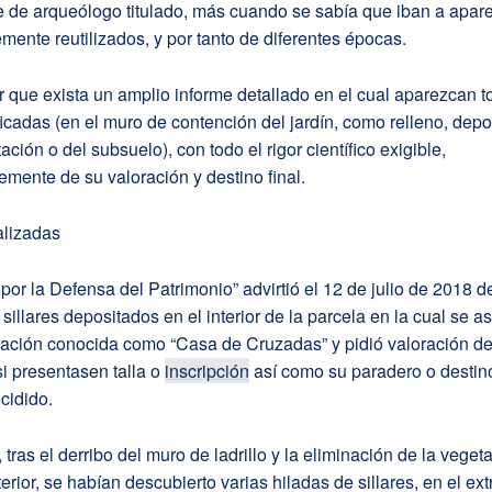
e de arqueólogo titulado, más cuando se sabía que iban a apare
ente reutilizados, y por tanto de diferentes épocas.
 que exista un amplio informe detallado en el cual aparezcan t
ficadas (en el muro de contención del jardín, como relleno, dep
ación o del subsuelo), con todo el rigor científico exigible,
mente de su valoración y destino final.
alizadas
or la Defensa del Patrimonio” advirtió el 12 de julio de 2018 de
 sillares depositados en el interior de la parcela en la cual se a
cación conocida como “Casa de Cruzadas” y pidió valoración de
i presentasen talla o
inscripción
así como su paradero o destino
cidido.
, tras el derribo del muro de ladrillo y la eliminación de la vege
terior, se habían descubierto varias hiladas de sillares, en el ex