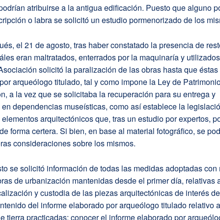
odrían atribuirse a la antigua edificación. Puesto que alguno p
cripción o labra se solicitó un estudio pormenorizado de los mi
s, el 21 de agosto, tras haber constatado la presencia de res
uáles eran maltratados, enterrados por la maquinaría y utilizad
 Asociación solicitó la paralización de las obras hasta que éstas
 por arqueólogo titulado, tal y como impone la Ley de Patrimonio
n, a la vez que se solicitaba la recuperación para su entrega y
en dependencias museísticas, como así establece la legislació
 elementos arquitectónicos que, tras un estudio por expertos, p
de forma certera. Si bien, en base al material fotográfico, se po
eras consideraciones sobre los mismos.
to se solicitó información de todas las medidas adoptadas con
bras de urbanización mantenidas desde el primer día, relativas a
ocalización y custodia de las piezas arquitectónicas de interés d
ntenido del informe elaborado por arqueólogo titulado relativo a
 tierra practicadas; conocer el informe elaborado por arqueólog