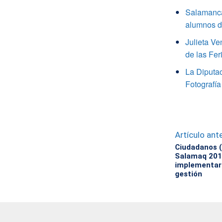
Salamanca
alumnos de
Julieta V
de las Fer
La Diputa
Fotografía
Artículo ante
Ciudadanos (
Salamaq 2018
implementar 
gestión