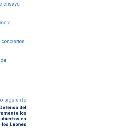
de ensayo
ión a
 conciertos
 de
lo siguiente
 Defensa del
ramente los
ubiertos en
e los Leones