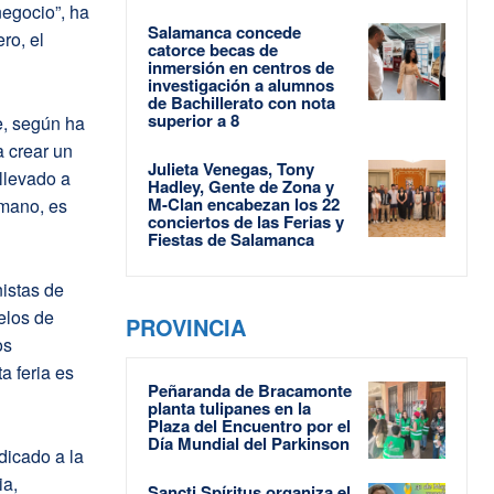
egocio”, ha
Salamanca concede
ro, el
catorce becas de
inmersión en centros de
investigación a alumnos
de Bachillerato con nota
superior a 8
e, según ha
 crear un
Julieta Venegas, Tony
llevado a
Hadley, Gente de Zona y
M-Clan encabezan los 22
 mano, es
conciertos de las Ferias y
Fiestas de Salamanca
nistas de
elos de
PROVINCIA
os
a feria es
Peñaranda de Bracamonte
planta tulipanes en la
Plaza del Encuentro por el
Día Mundial del Parkinson
dicado a la
ia,
Sancti Spíritus organiza el