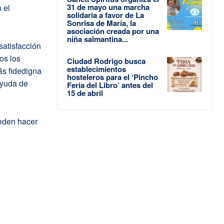
31 de mayo una marcha
 el
solidaria a favor de La
Sonrisa de María, la
asociación creada por una
niña salmantina...
satisfacción
os los
Ciudad Rodrigo busca
establecimientos
ás fidedigna
hosteleros para el ‘Pincho
ayuda de
Feria del Libro’ antes del
15 de abril
ueden hacer