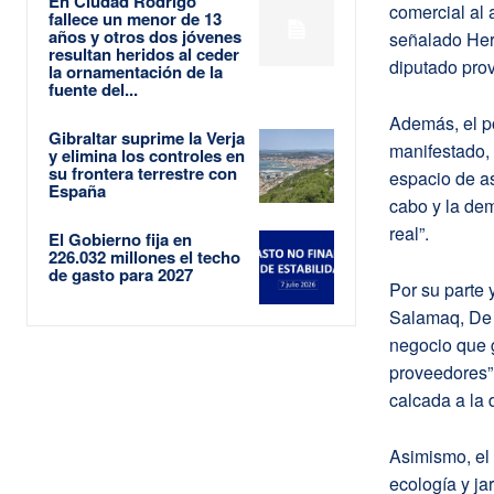
En Ciudad Rodrigo
comercial al
fallece un menor de 13
años y otros dos jóvenes
señalado Her
resultan heridos al ceder
diputado prov
la ornamentación de la
fuente del...
Además, el p
Gibraltar suprime la Verja
manifestado,
y elimina los controles en
su frontera terrestre con
espacio de as
España
cabo y la dem
real”.
El Gobierno fija en
226.032 millones el techo
de gasto para 2027
Por su parte 
Salamaq, De 
negocio que g
proveedores”.
calcada a la 
Asimismo, el 
ecología y ja