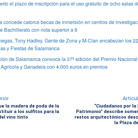
rto el plazo de inscripción para el uso gratuito de ocho salas 
 concede catorce becas de inmersión en centros de investigac
 Bachillerato con nota superior a 8
enegas, Tony Hadley, Gente de Zona y M-Clan encabezan los 22
ias y Fiestas de Salamanca
ción de Salamanca convoca la 37ª edición del Premio Nacional
 Agrícola y Ganadera con 4.000 euros en premios
rior
Artícu
e la madera de poda de la
“Ciudadanos por la
tituir a los sulfitos para la
Patrimonio” describe some
el vino tinto
restos arquitectónicos desc
la Plaza d