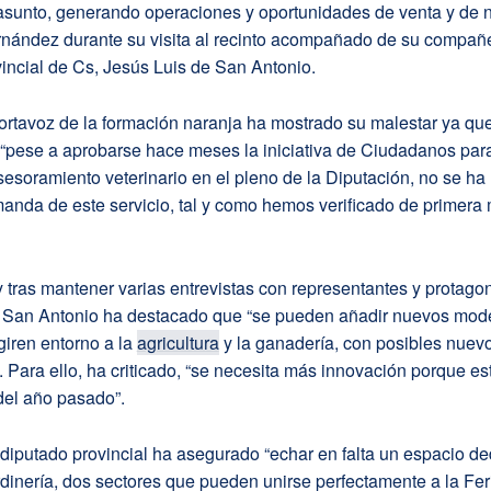
 asunto, generando operaciones y oportunidades de venta y de n
nández durante su visita al recinto acompañado de su compañe
incial de Cs, Jesús Luis de San Antonio.
ortavoz de la formación naranja ha mostrado su malestar ya qu
 “pese a aprobarse hace meses la iniciativa de Ciudadanos para
esoramiento veterinario en el pleno de la Diputación, no se ha 
anda de este servicio, tal y como hemos verificado de primera
y tras mantener varias entrevistas con representantes y protago
San Antonio ha destacado que “se pueden añadir nuevos mod
iren entorno a la
agricultura
y la ganadería, con posibles nuev
 Para ello, ha criticado, “se necesita más innovación porque est
del año pasado”.
diputado provincial ha asegurado “echar en falta un espacio de
rdinería, dos sectores que pueden unirse perfectamente a la Fer