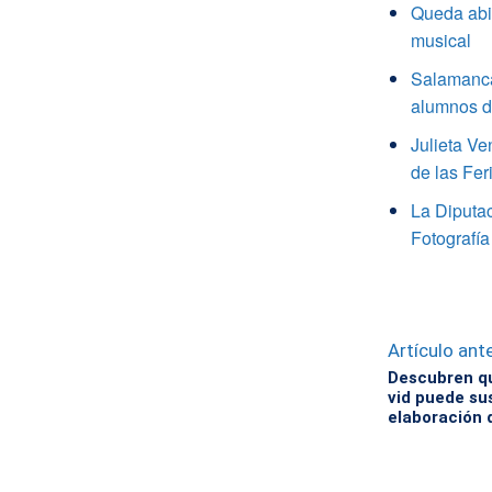
Queda abie
musical
Salamanca
alumnos de
Julieta V
de las Fer
La Diputa
Fotografía
Artículo ante
Descubren qu
vid puede sus
elaboración d