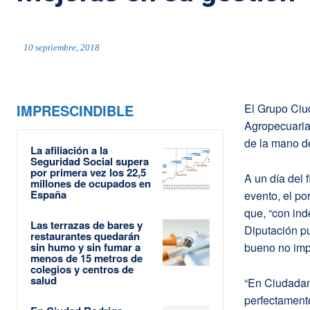
10 septiembre, 2018
IMPRESCINDIBLE
El Grupo Ciu
Agropecuaria
de la mano d
La afiliación a la
Seguridad Social supera
por primera vez los 22,5
A un día del 
millones de ocupados en
España
evento, el p
que, “con in
Las terrazas de bares y
Diputación p
restaurantes quedarán
sin humo y sin fumar a
bueno no imp
menos de 15 metros de
colegios y centros de
salud
“En Ciudadan
perfectamente