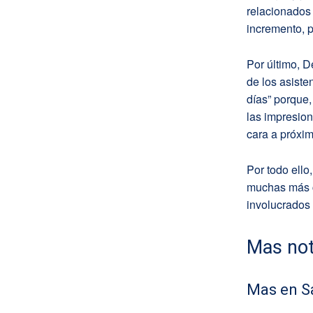
relacionados 
incremento, p
Por último, D
de los asiste
días” porque
las impresio
cara a próxim
Por todo ello
muchas más c
involucrados 
Mas not
Mas en S