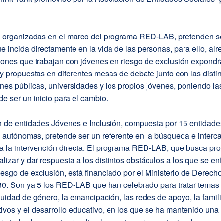
, organizadas en el marco del programa RED-LAB, pretenden s
ue incida directamente en la vida de las personas, para ello, al
iones que trabajan con jóvenes en riesgo de exclusión expondr
y propuestas en diferentes mesas de debate junto con las disti
nes públicas, universidades y los propios jóvenes, poniendo l
de ser un inicio para el cambio.
n de entidades Jóvenes e Inclusión, compuesta por 15 entidade
autónomas, pretende ser un referente en la búsqueda e interc
a la intervención directa. El programa RED-LAB, que busca pro
alizar y dar respuesta a los distintos obstáculos a los que se enf
iesgo de exclusión, está financiado por el Ministerio de Derech
0. Son ya 5 los RED-LAB que han celebrado para tratar temas
uidad de género, la emancipación, las redes de apoyo, la famili
tivos y el desarrollo educativo, en los que se ha mantenido una