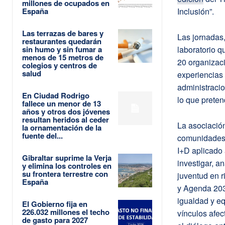
millones de ocupados en
España
Inclusión”.
Las terrazas de bares y
Las jornadas
restaurantes quedarán
sin humo y sin fumar a
laboratorio q
menos de 15 metros de
20 organizac
colegios y centros de
salud
experiencias 
administracio
En Ciudad Rodrigo
lo que preten
fallece un menor de 13
años y otros dos jóvenes
resultan heridos al ceder
La asociació
la ornamentación de la
fuente del...
comunidades 
I+D aplicado 
Gibraltar suprime la Verja
investigar, an
y elimina los controles en
su frontera terrestre con
juventud en r
España
y Agenda 203
igualdad y eq
El Gobierno fija en
226.032 millones el techo
vínculos afec
de gasto para 2027