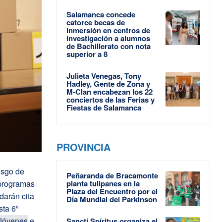
Salamanca concede
catorce becas de
inmersión en centros de
investigación a alumnos
de Bachillerato con nota
superior a 8
Julieta Venegas, Tony
Hadley, Gente de Zona y
M-Clan encabezan los 22
conciertos de las Ferias y
Fiestas de Salamanca
PROVINCIA
esgo de
Peñaranda de Bracamonte
 programas
planta tulipanes en la
Plaza del Encuentro por el
darán cita
Día Mundial del Parkinson
sta 6º
Jóvenes
e
Sancti Spíritus organiza el