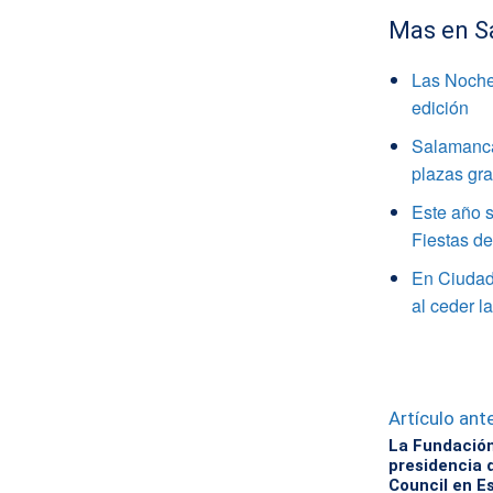
Mas en S
Las Noche
edición
Salamanca 
plazas gra
Este año s
Fiestas d
En Ciudad 
al ceder l
Artículo ante
La Fundación
presidencia 
Council en E