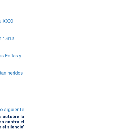
u XXXI
n 1.612
as Ferias y
tan heridos
lo siguiente
 octubre la
ha contra el
el silencio’