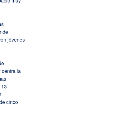
spacio muy
as
r de
con jóvenes
de
 centra la
mas
 13
a
de cinco