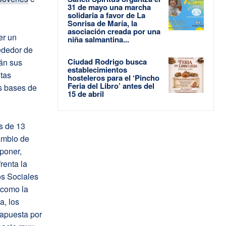
31 de mayo una marcha
solidaria a favor de La
Sonrisa de María, la
asociación creada por una
er un
niña salmantina...
rededor de
Ciudad Rodrigo busca
án sus
establecimientos
ntas
hosteleros para el ‘Pincho
Feria del Libro’ antes del
as bases de
15 de abril
s de 13
ambio de
poner,
renta la
os Sociales
 como la
a, los
 apuesta por