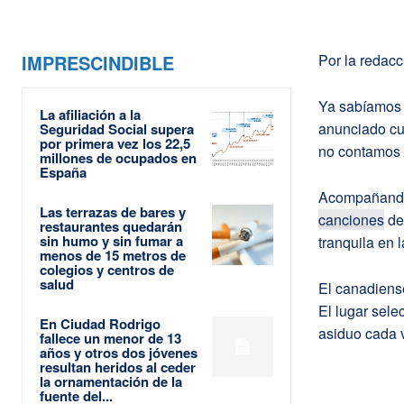
IMPRESCINDIBLE
Por la redac
Ya sabíamos
La afiliación a la
anunciado c
Seguridad Social supera
por primera vez los 22,5
no contamos
millones de ocupados en
España
Acompañando 
Las terrazas de bares y
canciones
del
restaurantes quedarán
sin humo y sin fumar a
tranquila en 
menos de 15 metros de
colegios y centros de
salud
El canadiense
El lugar sele
En Ciudad Rodrigo
asiduo cada v
fallece un menor de 13
años y otros dos jóvenes
resultan heridos al ceder
la ornamentación de la
fuente del...