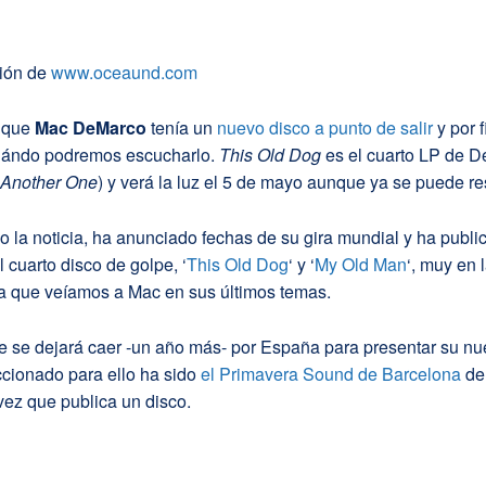
ción de
www.oceaund.com
 que
Mac DeMarco
tenía un
nuevo disco a punto de salir
y por f
uándo podremos escucharlo.
This Old Dog
es el cuarto LP de D
Another One
) y verá la luz el 5 de mayo aunque ya se puede re
la noticia, ha anunciado fechas de su gira mundial y ha publi
 cuarto disco de golpe, ‘
This Old Dog
‘ y ‘
My Old Man
‘, muy en l
la que veíamos a Mac en sus últimos temas.
 se dejará caer -un año más- por España para presentar su nue
ccionado para ello ha sido
el Primavera Sound de Barcelona
de
ez que publica un disco.