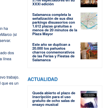
XXXI edición
Salamanca completa la
señalización de sus diez
parkings disuasorios con
1.612 plazas gratuitas a
in ha
menos de 20 minutos de la
Plaza Mayor
eMarco (si
servar.
Este año se duplican a
20.000 los pañuelos
charros conmemorativos
cado dos
de las Ferias y Fiestas de
a línea
Salamanca
vo trabajo.
ACTUALIDAD
l que es un
Queda abierto el plazo de
inscripción para el uso
gratuito de ocho salas de
ensayo musical