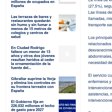
millones de ocupados en
España
(27,5%), segu
Las líneas de
Las terrazas de bares y
llamadas, mie
restaurantes quedarán
sin humo y sin fumar a
transporte san
menos de 15 metros de
colegios y centros de
salud
Los principal
relacionados 
En Ciudad Rodrigo
desvanecimie
fallece un menor de 13
años y otros dos jóvenes
abdominales, 
resultan heridos al ceder
necesidad de 
la ornamentación de la
fuente del...
El servicio c
Gibraltar suprime la Verja
enfermeros y
y elimina los controles en
su frontera terrestre con
intervencione
España
asistencias, 
intervencione
El Gobierno fija en
226.032 millones el techo
de gasto para 2027