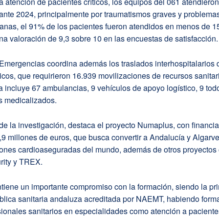
a atención de pacientes críticos, los equipos del 061 atendiero
ante 2024, principalmente por traumatismos graves y problemas
anas, el 91% de los pacientes fueron atendidos en menos de 1
a valoración de 9,3 sobre 10 en las encuestas de satisfacción.
Emergencias coordina además los traslados interhospitalarios 
ticos, que requirieron 16.939 movilizaciones de recursos sanitar
ra incluye 67 ambulancias, 9 vehículos de apoyo logístico, 9 tod
s medicalizados.
de la investigación, destaca el proyecto Numaplus, con financi
9 millones de euros, que busca convertir a Andalucía y Algarve
iones cardioaseguradas del mundo, además de otros proyectos
rity y TREX.
tiene un importante compromiso con la formación, siendo la pr
pública sanitaria andaluza acreditada por NAEMT, habiendo for
ionales sanitarios en especialidades como atención a paciente