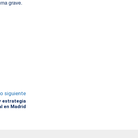
uma grave.
lo siguiente
y estrategia
l en Madrid