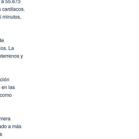
n a 55.673
 cardíacos.
5 minutos,
de
ios. La
oterrenos y
ación
 en las
 como
imera
mado a más
s