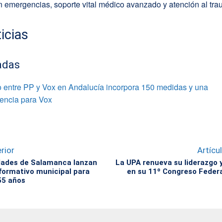
n emergencias, soporte vital médico avanzado y atención al tra
icias
adas
o entre PP y Vox en Andalucía incorpora 150 medidas y una
dencia para Vox
rior
Artícu
dades de Salamanca lanzan
La UPA renueva su liderazgo 
formativo municipal para
en su 11º Congreso Federa
55 años