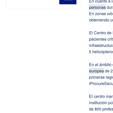
En cuanto a l
personas
dur
En zonas urb
obteniendo un
El Centro de 
pacientes crí
infraestructu
5 helicóptero
En el ámbito 
europea
de 2,
primeras reg
iProcureSecu
El centro man
institución 
de 800 profes