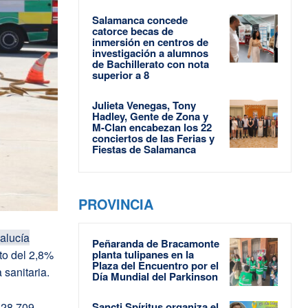
Salamanca concede
catorce becas de
inmersión en centros de
investigación a alumnos
de Bachillerato con nota
superior a 8
Julieta Venegas, Tony
Hadley, Gente de Zona y
M-Clan encabezan los 22
conciertos de las Ferias y
Fiestas de Salamanca
PROVINCIA
alucía
Peñaranda de Bracamonte
to del 2,8%
planta tulipanes en la
Plaza del Encuentro por el
 sanitaria.
Día Mundial del Parkinson
828.709
Sancti Spíritus organiza el