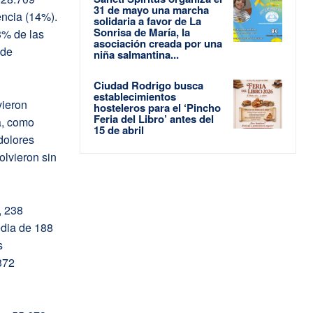
31 de mayo una marcha
encia (14%).
solidaria a favor de La
Sonrisa de María, la
3% de las
asociación creada por una
 de
niña salmantina...
Ciudad Rodrigo busca
establecimientos
vieron
hosteleros para el ‘Pincho
Feria del Libro’ antes del
a, como
15 de abril
dolores
olvieron sin
, 238
edia de 188
s
372