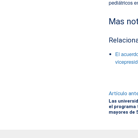
pediátricos e
Mas not
Relacion
El acuerd
vicepresi
Artículo ante
Las universi
el programa 
mayores de 