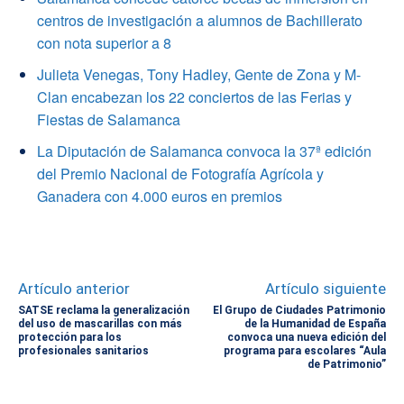
centros de investigación a alumnos de Bachillerato
con nota superior a 8
Julieta Venegas, Tony Hadley, Gente de Zona y M-
Clan encabezan los 22 conciertos de las Ferias y
Fiestas de Salamanca
La Diputación de Salamanca convoca la 37ª edición
del Premio Nacional de Fotografía Agrícola y
Ganadera con 4.000 euros en premios
Artículo anterior
Artículo siguiente
SATSE reclama la generalización
El Grupo de Ciudades Patrimonio
del uso de mascarillas con más
de la Humanidad de España
protección para los
convoca una nueva edición del
profesionales sanitarios
programa para escolares “Aula
de Patrimonio”