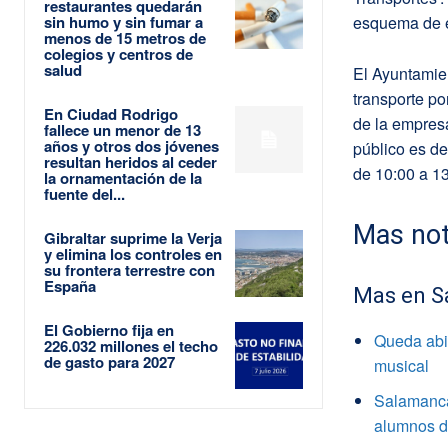
restaurantes quedarán
sin humo y sin fumar a
esquema de e
menos de 15 metros de
colegios y centros de
salud
El Ayuntamie
transporte po
En Ciudad Rodrigo
de la empresa
fallece un menor de 13
años y otros dos jóvenes
público es de
resultan heridos al ceder
de 10:00 a 13
la ornamentación de la
fuente del...
Mas not
Gibraltar suprime la Verja
y elimina los controles en
su frontera terrestre con
España
Mas en S
El Gobierno fija en
Queda abie
226.032 millones el techo
de gasto para 2027
musical
Salamanca
alumnos de