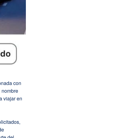
ionada con
l nombre
 viajar en
licitados,
de
rte del