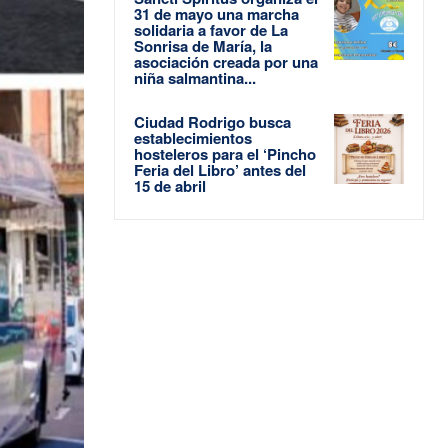
31 de mayo una marcha
solidaria a favor de La
Sonrisa de María, la
asociación creada por una
niña salmantina...
Ciudad Rodrigo busca
establecimientos
hosteleros para el ‘Pincho
Feria del Libro’ antes del
15 de abril