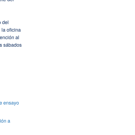
 del
la oficina
tención al
los sábados
de ensayo
ión a