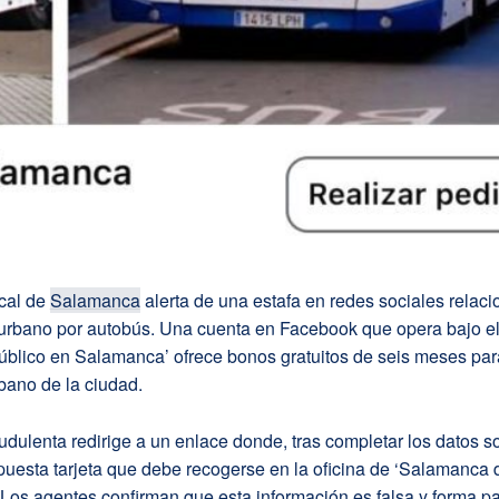
ocal de
Salamanca
alerta de una estafa en redes sociales relac
e urbano por autobús. Una cuenta en Facebook que opera bajo e
úblico en Salamanca’ ofrece bonos gratuitos de seis meses para
bano de la ciudad.
udulenta redirige a un enlace donde, tras completar los datos so
uesta tarjeta que debe recogerse en la oficina de ‘Salamanca 
 Los agentes confirman que esta información es falsa y forma pa