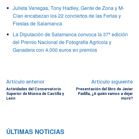
Julieta Venegas, Tony Hadley, Gente de Zona y M-
Clan encabezan los 22 conciertos de las Ferias y
Fiestas de Salamanca
La Diputación de Salamanca convoca la 37ª edición
del Premio Nacional de Fotografía Agrícola y
Ganadera con 4.000 euros en premios
Artículo anterior
Artículo siguiente
Actividades del Conservatorio
Presentación del libro de Javier
Superior de Música de Castilla y
Padilla, ¿A quién vamos a dejar
León
morir?
ÚLTIMAS NOTICIAS