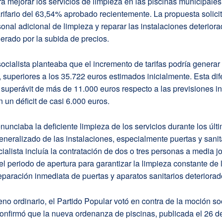
ra mejorar los servicios de limpieza en las piscinas municipales
rifario del 63,54% aprobado recientemente. La propuesta solici
sonal adicional de limpieza y reparar las instalaciones deteriora
erado por la subida de precios.
 socialista planteaba que el incremento de tarifas podría generar
 superiores a los 35.722 euros estimados inicialmente. Esta dif
superávit de más de 11.000 euros respecto a las previsiones in
un déficit de casi 6.000 euros.
unciaba la deficiente limpieza de los servicios durante los últ
generalizado de las instalaciones, especialmente puertas y sanit
ialista incluía la contratación de dos o tres personas a media j
el periodo de apertura para garantizar la limpieza constante de 
eparación inmediata de puertas y aparatos sanitarios deteriorad
eno ordinario, el Partido Popular votó en contra de la moción soc
onfirmó que la nueva ordenanza de piscinas, publicada el 26 