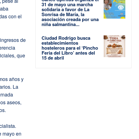
, pese al
31 de mayo una marcha
taba
solidaria a favor de La
Sonrisa de María, la
das con el
asociación creada por una
niña salmantina...
Ciudad Rodrigo busca
 ingresos de
establecimientos
erencia
hosteleros para el ‘Pincho
Feria del Libro’ antes del
iciales, que
15 de abril
imos años y
arios. La
ornada
los aseos,
os.
ialista.
de mayo en