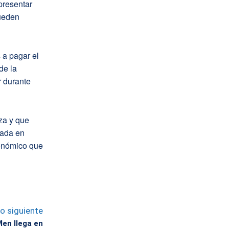
presentar
pueden
 a pagar el
de la
r durante
za y que
rada en
económico que
lo siguiente
Men llega en