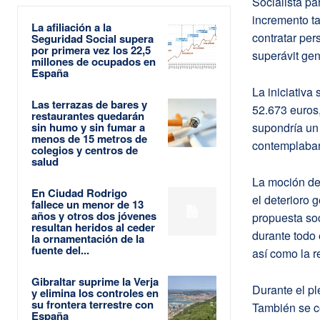
Socialista pa
incremento ta
La afiliación a la
contratar per
Seguridad Social supera
por primera vez los 22,5
superávit gen
millones de ocupados en
España
La iniciativa
Las terrazas de bares y
52.673 euros,
restaurantes quedarán
sin humo y sin fumar a
supondría un 
menos de 15 metros de
contemplaban 
colegios y centros de
salud
La moción den
En Ciudad Rodrigo
el deterioro 
fallece un menor de 13
años y otros dos jóvenes
propuesta soc
resultan heridos al ceder
durante todo 
la ornamentación de la
fuente del...
así como la r
Gibraltar suprime la Verja
Durante el pl
y elimina los controles en
su frontera terrestre con
También se c
España