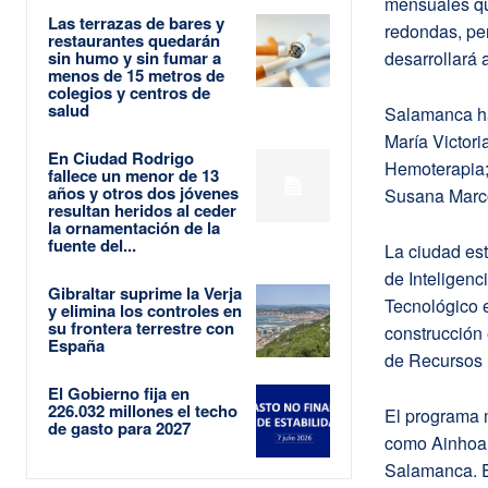
mensuales qu
Las terrazas de bares y
redondas, per
restaurantes quedarán
sin humo y sin fumar a
desarrollará 
menos de 15 metros de
colegios y centros de
salud
Salamanca ha
María Victor
En Ciudad Rodrigo
Hemoterapia;
fallece un menor de 13
años y otros dos jóvenes
Susana Marcos
resultan heridos al ceder
la ornamentación de la
fuente del...
La ciudad est
de Inteligenc
Gibraltar suprime la Verja
Tecnológico 
y elimina los controles en
su frontera terrestre con
construcción
España
de Recursos 
El Gobierno fija en
226.032 millones el techo
El programa m
de gasto para 2027
como Ainhoa 
Salamanca. E