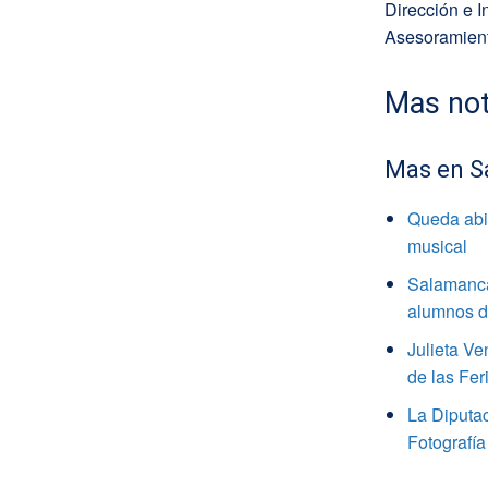
Dirección e I
Asesoramient
Mas not
Mas en S
Queda abie
musical
Salamanca
alumnos de
Julieta V
de las Fer
La Diputa
Fotografía