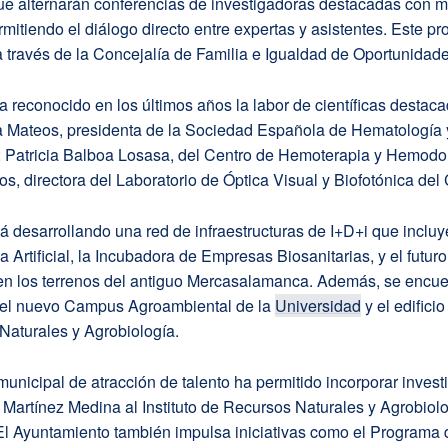
e alternarán conferencias de investigadoras destacadas con 
mitiendo el diálogo directo entre expertas y asistentes. Este pr
a través de la Concejalía de Familia e Igualdad de Oportunidade
 reconocido en los últimos años la labor de científicas desta
ia Mateos, presidenta de la Sociedad Española de Hematología 
 Patricia Balboa Losasa, del Centro de Hemoterapia y Hemodo
, directora del Laboratorio de Óptica Visual y Biofotónica del
á desarrollando una red de infraestructuras de I+D+i que incluy
ia Artificial, la Incubadora de Empresas Biosanitarias, y el futur
en los terrenos del antiguo Mercasalamanca. Además, se encue
 el nuevo Campus Agroambiental de la
Universidad
y el edificio
Naturales y Agrobiología.
unicipal de atracción de talento ha permitido incorporar inves
Martínez Medina al Instituto de Recursos Naturales y Agrobiol
l Ayuntamiento también impulsa iniciativas como el Programa 