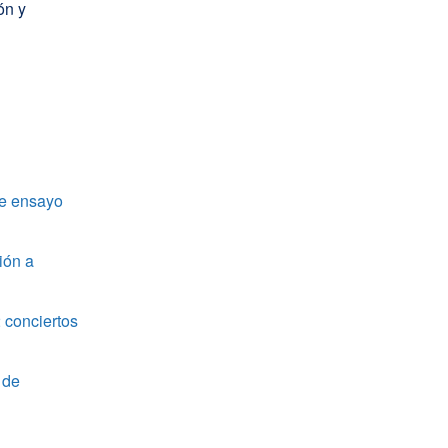
ón y
de ensayo
ión a
 conciertos
 de