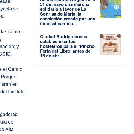
mesas
31 de mayo una marcha
oyecto se
solidaria a favor de La
Sonrisa de María, la
s.
asociación creada por una
niña salmantina...
cadas como
Ciudad Rodrigo busca
y
establecimientos
nación; y
hosteleros para el ‘Pincho
Feria del Libro’ antes del
 CSIC.
15 de abril
e el Centro
o Parque
ntran en
 del Instituto
tigadoras
ogía de
de Alta