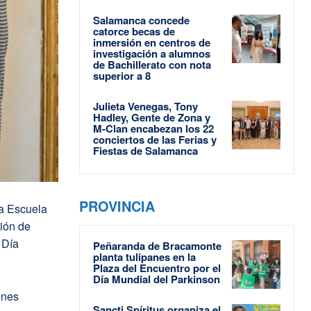
Salamanca concede
catorce becas de
inmersión en centros de
investigación a alumnos
de Bachillerato con nota
superior a 8
Julieta Venegas, Tony
Hadley, Gente de Zona y
M-Clan encabezan los 22
conciertos de las Ferias y
Fiestas de Salamanca
PROVINCIA
na Escuela
ión de
 Día
Peñaranda de Bracamonte
planta tulipanes en la
Plaza del Encuentro por el
Día Mundial del Parkinson
ones
Sancti Spíritus organiza el