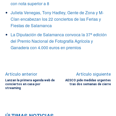
con nota superior a 8
Julieta Venegas, Tony Hadley, Gente de Zona y M-
Clan encabezan los 22 conciertos de las Ferias y
Fiestas de Salamanca
La Diputación de Salamanca convoca la 37ª edición
del Premio Nacional de Fotografía Agrícola y
Ganadera con 4.000 euros en premios
Artículo anterior
Artículo siguiente
Lanzan la primera agenda web de
AESCO pide medidas urgentes
conciertos en casa por
tras dos semanas de cierre
streaming
ÚLTIMAS NOTICIAS