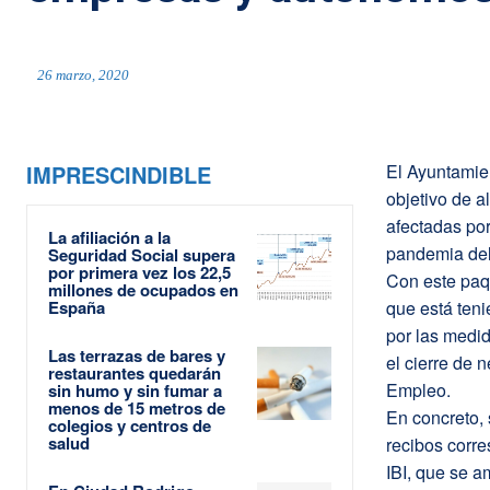
26 marzo, 2020
IMPRESCINDIBLE
El Ayuntamie
objetivo de a
afectadas por
La afiliación a la
pandemia del
Seguridad Social supera
por primera vez los 22,5
Con este paqu
millones de ocupados en
España
que está teni
por las medi
Las terrazas de bares y
el cierre de 
restaurantes quedarán
Empleo.
sin humo y sin fumar a
menos de 15 metros de
En concreto, 
colegios y centros de
salud
recibos corre
IBI, que se a