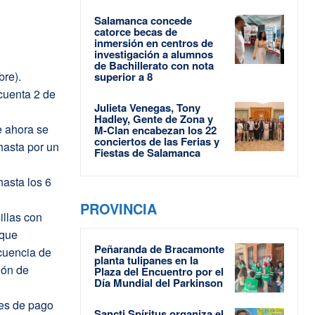
Salamanca concede
catorce becas de
inmersión en centros de
investigación a alumnos
de Bachillerato con nota
re).
superior a 8
cuenta 2 de
Julieta Venegas, Tony
Hadley, Gente de Zona y
e ahora se
M-Clan encabezan los 22
conciertos de las Ferias y
 hasta por un
Fiestas de Salamanca
asta los 6
PROVINCIA
illas con
 que
Peñaranda de Bracamonte
ecuencia de
planta tulipanes en la
ión de
Plaza del Encuentro por el
Día Mundial del Parkinson
tes de pago
Sancti Spíritus organiza el