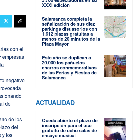
XXXI edición
Salamanca completa la
señalización de sus diez
parkings disuasorios con
1.612 plazas gratuitas a
menos de 20 minutos de la
Plaza Mayor
rias con el
 y empresas
Este año se duplican a
20.000 los pañuelos
la
charros conmemorativos
de las Ferias y Fiestas de
Salamanca
cto negativo
 provocada
casionando
ACTUALIDAD
al de
rio de los
Queda abierto el plazo de
inscripción para el uso
plazo del
gratuito de ocho salas de
 y los
ensayo musical