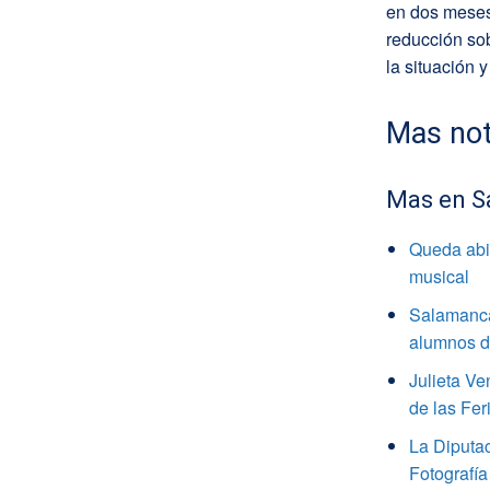
en dos meses
reducción sob
la situación y
Mas not
Mas en S
Queda abie
musical
Salamanca
alumnos de
Julieta V
de las Fer
La Diputa
Fotografía