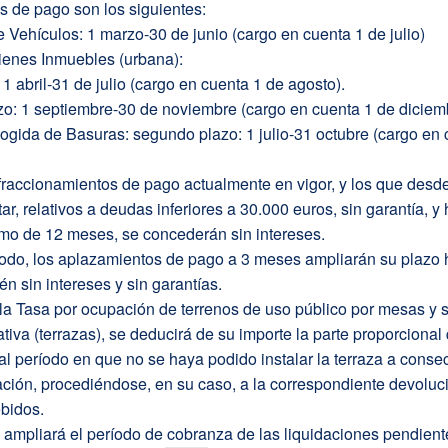
s de pago son los siguientes:
 Vehículos: 1 marzo-30 de junio (cargo en cuenta 1 de julio)
ienes Inmuebles (urbana):
 1 abril-31 de julio (cargo en cuenta 1 de agosto).
o: 1 septiembre-30 de noviembre (cargo en cuenta 1 de diciemb
ogida de Basuras: segundo plazo: 1 julio-31 octubre (cargo en 
fraccionamientos de pago actualmente en vigor, y los que desd
ar, relativos a deudas inferiores a 30.000 euros, sin garantía, y
mo de 12 meses, se concederán sin intereses.
do, los aplazamientos de pago a 3 meses ampliarán su plazo h
n sin intereses y sin garantías.
a Tasa por ocupación de terrenos de uso público por mesas y s
rativa (terrazas), se deducirá de su importe la parte proporcional
l período en que no se haya podido instalar la terraza a cons
uación, procediéndose, en su caso, a la correspondiente devoluc
bidos.
 ampliará el período de cobranza de las liquidaciones pendien