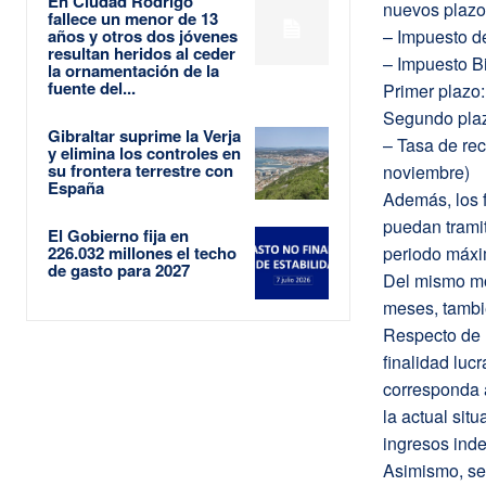
En Ciudad Rodrigo
nuevos plazo
fallece un menor de 13
años y otros dos jóvenes
– Impuesto de
resultan heridos al ceder
– Impuesto B
la ornamentación de la
fuente del...
Primer plazo:
Segundo plaz
Gibraltar suprime la Verja
– Tasa de rec
y elimina los controles en
su frontera terrestre con
noviembre)
España
Además, los 
puedan tramit
El Gobierno fija en
226.032 millones el techo
periodo máxi
de gasto para 2027
Del mismo mo
meses, tambié
Respecto de l
finalidad luc
corresponda a
la actual sit
ingresos inde
Asimismo, se