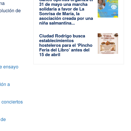
una
31 de mayo una marcha
solidaria a favor de La
volución de
Sonrisa de María, la
asociación creada por una
niña salmantina...
Ciudad Rodrigo busca
establecimientos
hosteleros para el ‘Pincho
Feria del Libro’ antes del
15 de abril
de ensayo
ión a
 conciertos
 de