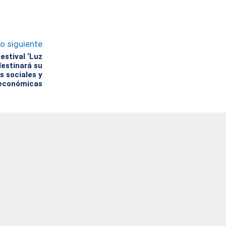
lo siguiente
estival ‘Luz
destinará su
 sociales y
económicas