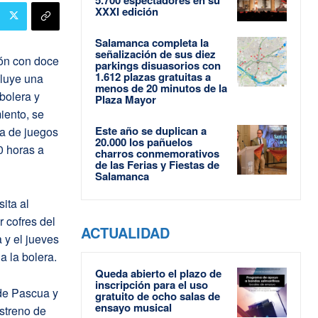
XXXI edición
Salamanca completa la
señalización de sus diez
ón con doce
parkings disuasorios con
1.612 plazas gratuitas a
cluye una
menos de 20 minutos de la
bolera y
Plaza Mayor
iento, se
Este año se duplican a
la de juegos
20.000 los pañuelos
0 horas a
charros conmemorativos
de las Ferias y Fiestas de
Salamanca
ita al
r cofres del
ACTUALIDAD
a y el jueves
a la bolera.
Queda abierto el plazo de
inscripción para el uso
 de Pascua y
gratuito de ocho salas de
ensayo musical
estreno de