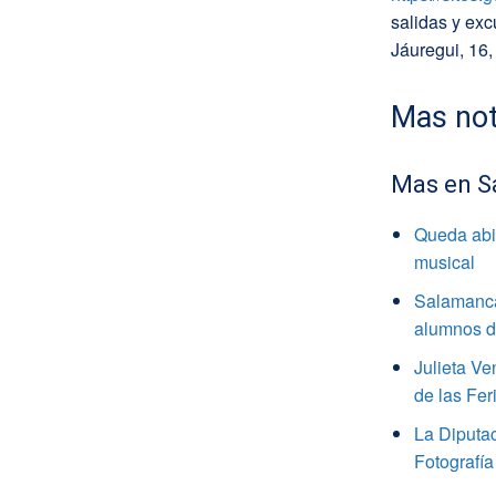
salidas y exc
Jáuregui, 16,
Mas not
Mas en S
Queda abie
musical
Salamanca
alumnos de
Julieta V
de las Fer
La Diputa
Fotografía