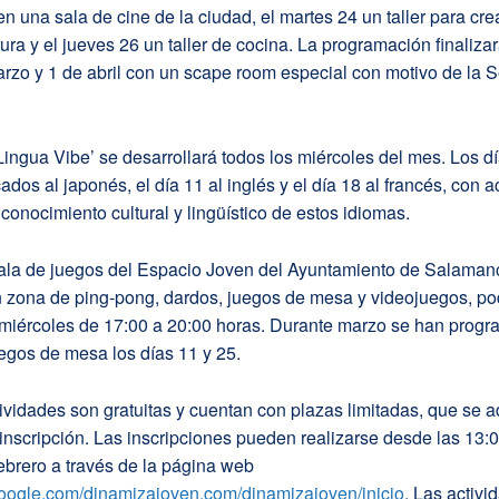
en una sala de cine de la ciudad, el martes 24 un taller para cre
ura y el jueves 26 un taller de cocina. La programación finalizar
arzo y 1 de abril con un scape room especial con motivo de la
Lingua Vibe’ se desarrollará todos los miércoles del mes. Los dí
ados al japonés, el día 11 al inglés y el día 18 al francés, con a
 conocimiento cultural y lingüístico de estos idiomas.
ala de juegos del Espacio Joven del Ayuntamiento de Salaman
 zona de ping-pong, dardos, juegos de mesa y videojuegos, po
s miércoles de 17:00 a 20:00 horas. Durante marzo se han prog
egos de mesa los días 11 y 25.
ividades son gratuitas y cuentan con plazas limitadas, que se 
inscripción. Las inscripciones pueden realizarse desde las 13:
ebrero a través de la página web
.google.com/dinamizajoven.com/dinamizajoven/inicio
. Las activi