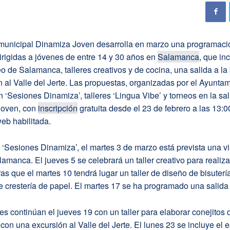
municipal Dinamiza Joven desarrolla en marzo una programaci
irigidas a jóvenes de entre 14 y 30 años en
Salamanca
, que in
eo de Salamanca, talleres creativos y de cocina, una salida a la 
 al Valle del Jerte. Las propuestas, organizadas por el Ayuntam
n ‘Sesiones Dinamiza’, talleres ‘Lingua Vibe’ y torneos en la sa
Joven, con
inscripción
gratuita desde el 23 de febrero a las 13:0
web habilitada.
 ‘Sesiones Dinamiza’, el martes 3 de marzo está prevista una vis
manca. El jueves 5 se celebrará un taller creativo para realiza
ras que el martes 10 tendrá lugar un taller de diseño de bisuterí
de crestería de papel. El martes 17 se ha programado una salida 
es continúan el jueves 19 con un taller para elaborar conejitos
con una excursión al Valle del Jerte. El lunes 23 se incluye el 