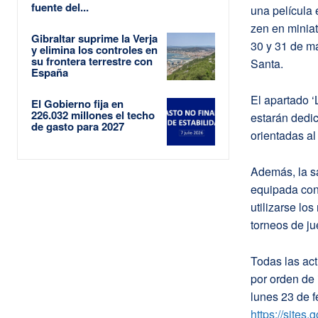
fuente del...
una película 
zen en miniat
Gibraltar suprime la Verja
30 y 31 de m
y elimina los controles en
su frontera terrestre con
Santa.
España
El apartado ‘
El Gobierno fija en
226.032 millones el techo
estarán dedic
de gasto para 2027
orientadas al
Además, la s
equipada con
utilizarse lo
torneos de ju
Todas las act
por orden de 
lunes 23 de f
https://sites