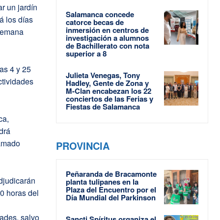
ar un jardín
Salamanca concede
á los días
catorce becas de
inmersión en centros de
 Semana
investigación a alumnos
de Bachillerato con nota
superior a 8
as 4 y 25
Julieta Venegas, Tony
ctividades
Hadley, Gente de Zona y
M-Clan encabezan los 22
conciertos de las Ferias y
Fiestas de Salamanca
ca,
drá
ramado
PROVINCIA
Peñaranda de Bracamonte
adjudicarán
planta tulipanes en la
Plaza del Encuentro por el
00 horas del
Día Mundial del Parkinson
dades, salvo
Sancti Spíritus organiza el