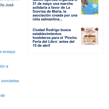
31 de mayo una marcha
lle José
solidaria a favor de La
Sonrisa de María, la
asociación creada por una
niña salmantina...
Ciudad Rodrigo busca
establecimientos
hosteleros para el ‘Pincho
Feria del Libro’ antes del
15 de abril
de ensayo
ión a
 conciertos
 de