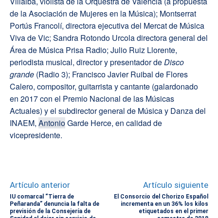
Villalba, violista de la Orquestra de Valencia (a propuesta
de la Asociación de Mujeres en la Música); Montserrat
Portús Francolí, directora ejecutiva del Mercat de Música
Viva de Vic; Sandra Rotondo Urcola directora general del
Área de Música Prisa Radio; Julio Ruiz Llorente,
periodista musical, director y presentador de
Disco
grande
(Radio 3); Francisco Javier Ruibal de Flores
Calero, compositor, guitarrista y cantante (galardonado
en 2017 con el Premio Nacional de las Músicas
Actuales) y el subdirector general de Música y Danza del
INAEM,
Antonio
Garde Herce, en calidad de
vicepresidente.
Artículo anterior
Artículo siguiente
IU comarcal “Tierra de
El Consorcio del Chorizo Español
Peñaranda” denuncia la falta de
incrementa en un 36% los kilos
previsión de la Consejería de
etiquetados en el primer