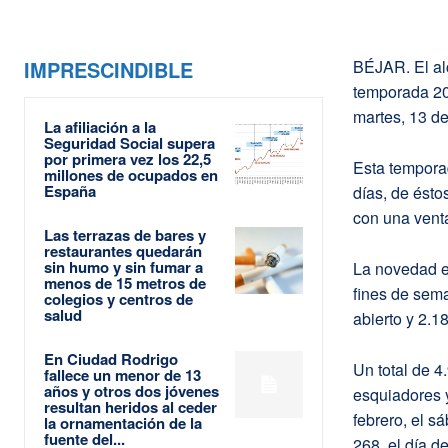
IMPRESCINDIBLE
BÉJAR. El alc
temporada 201
martes, 13 de
La afiliación a la
Seguridad Social supera
por primera vez los 22,5
Esta tempora
millones de ocupados en
España
días, de ésto
con una venta
Las terrazas de bares y
restaurantes quedarán
sin humo y sin fumar a
La novedad es
menos de 15 metros de
fines de sema
colegios y centros de
salud
abierto y 2.
En Ciudad Rodrigo
Un total de 4
fallece un menor de 13
años y otros dos jóvenes
esquiadores y
resultan heridos al ceder
febrero, el s
la ornamentación de la
fuente del...
268, el día d