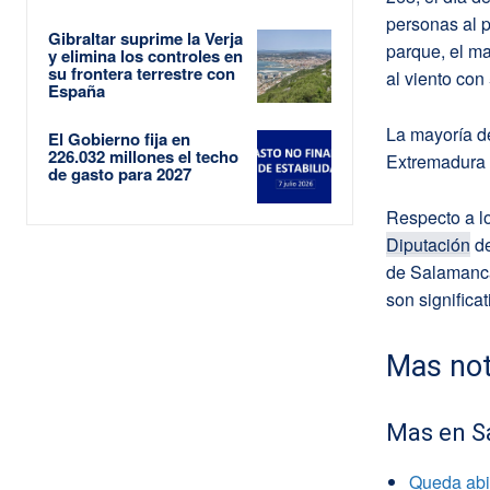
personas al p
Gibraltar suprime la Verja
parque, el ma
y elimina los controles en
su frontera terrestre con
al viento con
España
La mayoría d
El Gobierno fija en
226.032 millones el techo
Extremadura 
de gasto para 2027
Respecto a lo
Diputación
de
de Salamanca,
son significat
Mas not
Mas en S
Queda abie