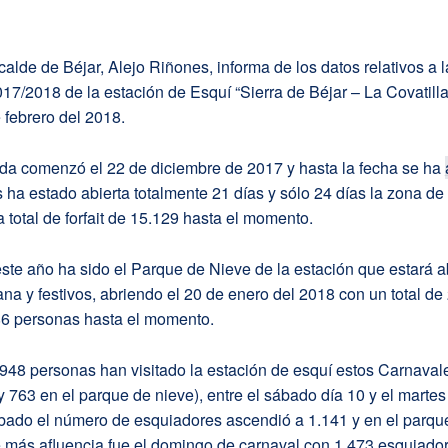
alde de Béjar, Alejo Riñones, informa de los datos relativos a l
7/2018 de la estación de Esquí “Sierra de Béjar – La Covatilla
 febrero del 2018.
da comenzó el 22 de diciembre de 2017 y hasta la fecha se ha
s ha estado abierta totalmente 21 días y sólo 24 días la zona de
 total de forfait de 15.129 hasta el momento.
te año ha sido el Parque de Nieve de la estación que estará ab
na y festivos, abriendo el 20 de enero del 2018 con un total de
186 personas hasta el momento.
.948 personas han visitado la estación de esquí estos Carnaval
 763 en el parque de nieve), entre el sábado día 10 y el martes
ábado el número de esquiadores ascendió a 1.141 y en el parqu
e más afluencia fue el domingo de carnaval con 1.473 esquiado