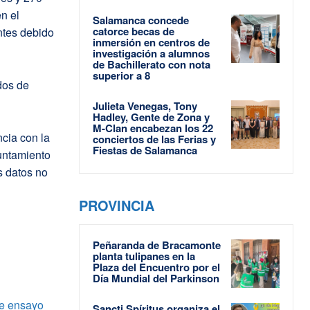
n el
Salamanca concede
catorce becas de
ntes debido
inmersión en centros de
investigación a alumnos
de Bachillerato con nota
superior a 8
dos de
Julieta Venegas, Tony
Hadley, Gente de Zona y
M-Clan encabezan los 22
cia con la
conciertos de las Ferias y
Fiestas de Salamanca
untamiento
s datos no
PROVINCIA
Peñaranda de Bracamonte
planta tulipanes en la
Plaza del Encuentro por el
Día Mundial del Parkinson
de ensayo
Sancti Spíritus organiza el