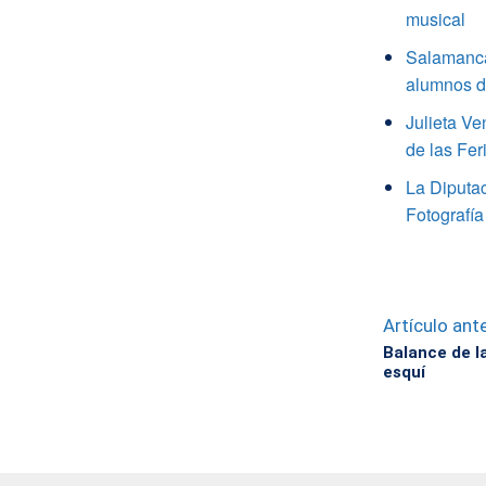
musical
Salamanca
alumnos de
Julieta V
de las Fer
La Diputa
Fotografía
Artículo ante
Balance de la
esquí