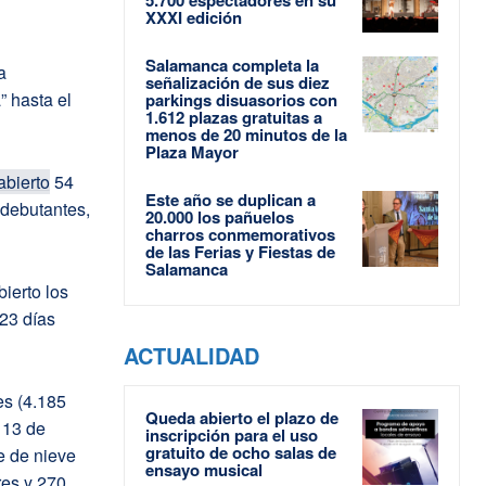
XXXI edición
Salamanca completa la
a
señalización de sus diez
” hasta el
parkings disuasorios con
1.612 plazas gratuitas a
menos de 20 minutos de la
Plaza Mayor
abierto
54
Este año se duplican a
 debutantes,
20.000 los pañuelos
charros conmemorativos
de las Ferias y Fiestas de
Salamanca
ierto los
 23 días
ACTUALIDAD
es (4.185
Queda abierto el plazo de
 13 de
inscripción para el uso
gratuito de ocho salas de
e de nieve
ensayo musical
res y 270