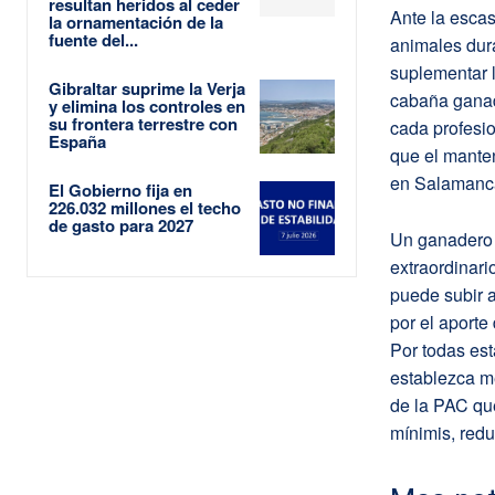
resultan heridos al ceder
Ante la escas
la ornamentación de la
fuente del...
animales dur
suplementar l
Gibraltar suprime la Verja
cabaña ganad
y elimina los controles en
su frontera terrestre con
cada profesio
España
que el manten
en Salamanca
El Gobierno fija en
226.032 millones el techo
de gasto para 2027
Un ganadero 
extraordinari
puede subir 
por el aporte
Por todas es
establezca m
de la PAC que
mínimis, redu