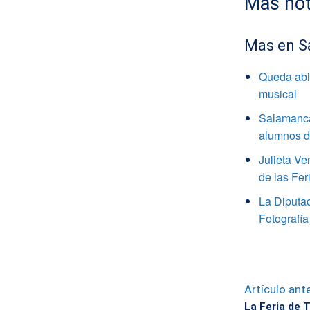
Mas not
Mas en S
Queda abie
musical
Salamanca
alumnos de
Julieta V
de las Fer
La Diputa
Fotografía
Artículo ante
La Feria de T