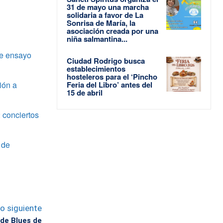
31 de mayo una marcha
solidaria a favor de La
Sonrisa de María, la
asociación creada por una
niña salmantina...
de ensayo
Ciudad Rodrigo busca
establecimientos
hosteleros para el ‘Pincho
ión a
Feria del Libro’ antes del
15 de abril
 conciertos
 de
lo siguiente
 de Blues de