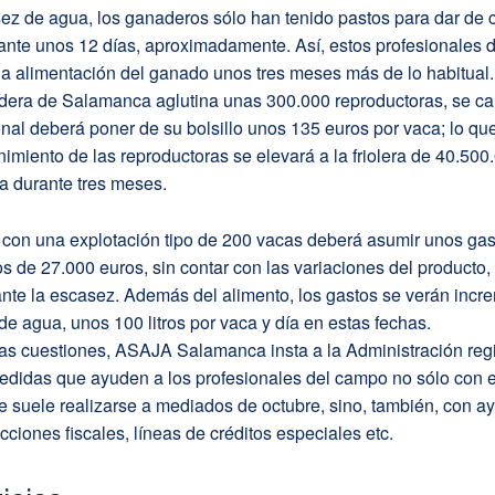
ez de agua, los ganaderos sólo han tenido pastos para dar de 
ante unos 12 días, aproximadamente. Así, estos profesionales 
a alimentación del ganado unos tres meses más de lo habitual. 
era de Salamanca aglutina unas 300.000 reproductoras, se ca
nal deberá poner de su bolsillo unos 135 euros por vaca; lo que
imiento de las reproductoras se elevará a la friolera de 40.500
 durante tres meses.
con una explotación tipo de 200 vacas deberá asumir unos gas
os de 27.000 euros, sin contar con las variaciones del producto,
ante la escasez. Además del alimento, los gastos se verán inc
 de agua, unos 100 litros por vaca y día en estas fechas.
tas cuestiones, ASAJA Salamanca insta a la Administración reg
edidas que ayuden a los profesionales del campo no sólo con e
 suele realizarse a mediados de octubre, sino, también, con a
cciones fiscales, líneas de créditos especiales etc.