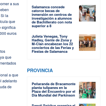
comer a sus
Salamanca concede
deben
catorce becas de
inmersión en centros de
Si la
investigación a alumnos
lcula que
de Bachillerato con nota
superior a 8
 significa
.000 euros
Julieta Venegas, Tony
Hadley, Gente de Zona y
M-Clan encabezan los 22
conciertos de las Ferias y
tos
Fiestas de Salamanca
 ya que
rementados
PROVINCIA
ional a que
l adelanto
Peñaranda de Bracamonte
yuda de
planta tulipanes en la
Plaza del Encuentro por el
Día Mundial del Parkinson
Sancti Spíritus organiza el