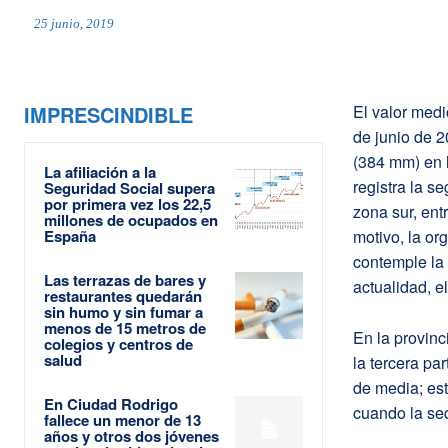
25 junio, 2019
IMPRESCINDIBLE
El valor medi
de junio de 
(384 mm) en 
La afiliación a la
registra la s
Seguridad Social supera
por primera vez los 22,5
zona sur, ent
millones de ocupados en
España
motivo, la or
contemple la 
Las terrazas de bares y
actualidad, e
restaurantes quedarán
sin humo y sin fumar a
menos de 15 metros de
En la provinc
colegios y centros de
salud
la tercera pa
de media; es
En Ciudad Rodrigo
cuando la seq
fallece un menor de 13
años y otros dos jóvenes