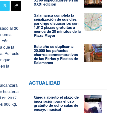
XXXI edición
Salamanca completa la
señalización de sus diez
parkings disuasorios con
1.612 plazas gratuitas a
asado al 20
menos de 20 minutos de la
 normal
Plaza Mayor
León
Este año se duplican a
a que la
20.000 los pañuelos
a. Por este
charros conmemorativos
de las Ferias y Fiestas de
ón que
Salamanca
 en la
ACTUALIDAD
 alcanzará
or hectárea
Queda abierto el plazo de
ó en 2017
inscripción para el uso
os 600 kg.
gratuito de ocho salas de
ensayo musical