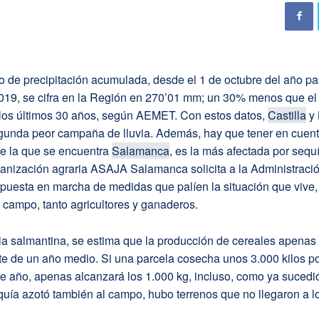
o de precipitación acumulada, desde el 1 de octubre del año p
2019, se cifra en la Región en 270’01 mm; un 30% menos que el
los últimos 30 años, según AEMET. Con estos datos,
Castilla
y 
egunda peor campaña de lluvia. Además, hay que tener en cuent
re la que se encuentra
Salamanca
, es la más afectada por sequí
ganización agraria ASAJA Salamanca solicita a la Administraci
puesta en marcha de medidas que palíen la situación que vive,
l campo, tanto agricultores y ganaderos.
ia salmantina, se estima que la producción de cereales apenas
rte de un año medio. Si una parcela cosecha unos 3.000 kilos p
te año, apenas alcanzará los 1.000 kg, incluso, como ya sucedi
uía azotó también al campo, hubo terrenos que no llegaron a l