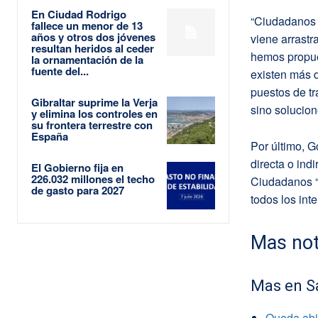
En Ciudad Rodrigo
“Ciudadanos 
fallece un menor de 13
años y otros dos jóvenes
viene arrast
resultan heridos al ceder
hemos propues
la ornamentación de la
fuente del...
existen más 
puestos de tr
Gibraltar suprime la Verja
sino solucio
y elimina los controles en
su frontera terrestre con
España
Por último, G
directa o ind
El Gobierno fija en
226.032 millones el techo
Ciudadanos “v
de gasto para 2027
todos los int
Mas not
Mas en S
Queda abie