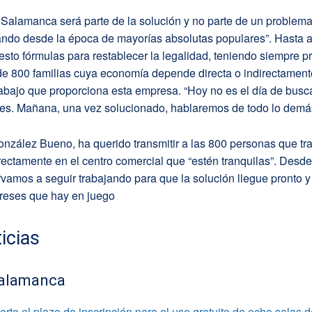
Salamanca será parte de la solución y no parte de un problem
rando desde la época de mayorías absolutas populares”. Hasta a
to fórmulas para restablecer la legalidad, teniendo siempre p
de 800 familias cuya economía depende directa o indirectament
abajo que proporciona esta empresa. “Hoy no es el día de busc
nes. Mañana, una vez solucionado, hablaremos de todo lo demá
onzález Bueno, ha querido transmitir a las 800 personas que tr
irectamente en el centro comercial que “estén tranquilas”. Desde
amos a seguir trabajando para que la solución llegue pronto y
ereses que hay en juego
icias
alamanca
rto el plazo de inscripción para el uso gratuito de ocho salas 