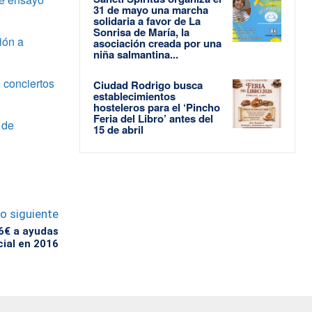
31 de mayo una marcha
solidaria a favor de La
Sonrisa de María, la
ión a
asociación creada por una
niña salmantina...
 conciertos
Ciudad Rodrigo busca
establecimientos
hosteleros para el ‘Pincho
Feria del Libro’ antes del
 de
15 de abril
lo siguiente
6€ a ayudas
ial en 2016