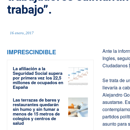
trabajo”.
16 enero, 2017
IMPRESCINDIBLE
Ante la infor
Ingles, segui
Ciudadanos
La afiliación a la
Seguridad Social supera
por primera vez los 22,5
Se trata de u
millones de ocupados en
España
llevaría a ca
Alejandro Go
Las terrazas de bares y
asustarse. Es
restaurantes quedarán
sin humo y sin fumar a
contemplamos
menos de 15 metros de
partidos polí
colegios y centros de
salud
asunto para sa