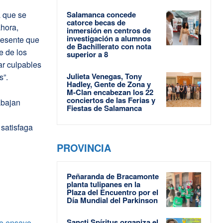
a que se
Salamanca concede
catorce becas de
hora,
inmersión en centros de
investigación a alumnos
resente que
de Bachillerato con nota
e de los
superior a 8
ar culpables
Julieta Venegas, Tony
s”.
Hadley, Gente de Zona y
M-Clan encabezan los 22
conciertos de las Ferias y
abajan
Fiestas de Salamanca
 satisfaga
PROVINCIA
Peñaranda de Bracamonte
planta tulipanes en la
Plaza del Encuentro por el
Día Mundial del Parkinson
Sancti Spíritus organiza el
de ensayo