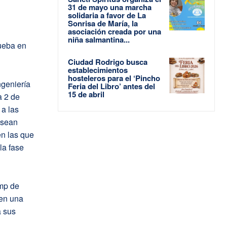
31 de mayo una marcha
solidaria a favor de La
Sonrisa de María, la
asociación creada por una
niña salmantina...
ueba en
Ciudad Rodrigo busca
establecimientos
hosteleros para el ‘Pincho
ngeniería
Feria del Libro’ antes del
15 de abril
a 2 de
 a las
 sean
en las que
la fase
amp de
 en una
a sus