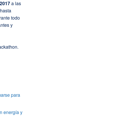
 2017
a las
 hasta
rante todo
antes y
ackathon.
marse para
n energía y