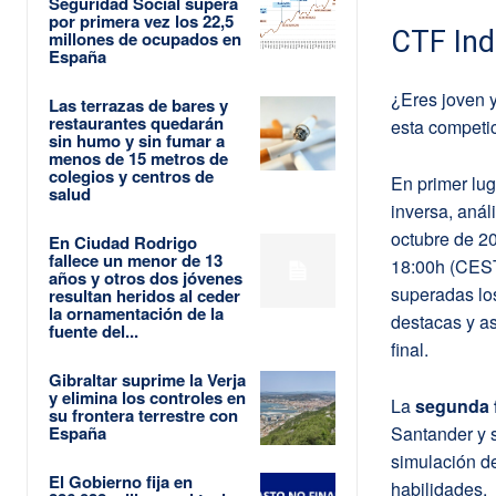
Seguridad Social supera
por primera vez los 22,5
CTF Ind
millones de ocupados en
España
¿Eres joven 
Las terrazas de bares y
restaurantes quedarán
esta competi
sin humo y sin fumar a
menos de 15 metros de
colegios y centros de
En primer lu
salud
inversa, anál
octubre de 20
En Ciudad Rodrigo
fallece un menor de 13
18:00h (CEST
años y otros dos jóvenes
superadas los
resultan heridos al ceder
la ornamentación de la
destacas y as
fuente del...
final.
Gibraltar suprime la Verja
y elimina los controles en
La
segunda f
su frontera terrestre con
España
Santander y s
simulación de
El Gobierno fija en
habilidades.