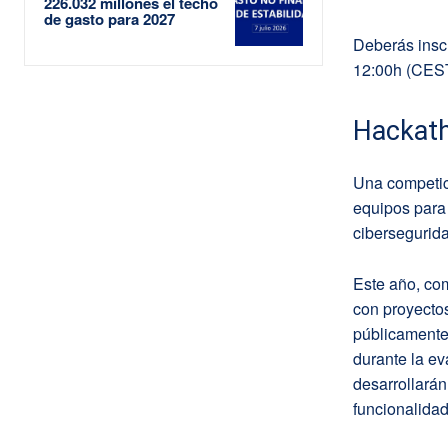
226.032 millones el techo
de gasto para 2027
Deberás inscr
12:00h (CEST
Hackat
Una competic
equipos para 
cibersegurida
Este año, com
con proyecto
públicament
durante la ev
desarrollarán
funcionalidad