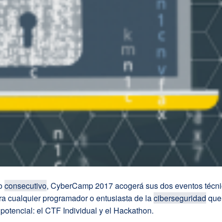
ño
consecutivo
, CyberCamp 2017 acogerá sus dos eventos técn
ra cualquier programador o entusiasta de la
ciberseguridad
que 
potencial: el CTF Individual y el Hackathon.