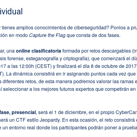
ividual
y tienes amplios conocimientos de ciberseguridad? Ponlos a pr
ción en modo
Capture the Flag
que consta de dos fases.
gar, una
online clasificatoria
formada por retos descargables (i
isis forense, esteganografía y criptografía), que comenzará el dí
17 a las 12:00h (CEST) y finalizará el día 8 de octubre de 2017
). La dinámica consistirá en ir asignando puntos cada vez que
 diferentes retos, de esta manera podremos valorar las ramas 
í seleccionar a los mejores futuros expertos que competirán en 
ase, presencial
, será el 1 de diciembre, en el propio CyberC
erá un CTF estilo Jeopardy. En esta ocasión, el reto consistirá
 un entorno real donde los participantes podrán poner a prueb