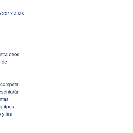
e 2017 a las
ntra otros
s de
 competir
resentarán
antes
equipos
 y las