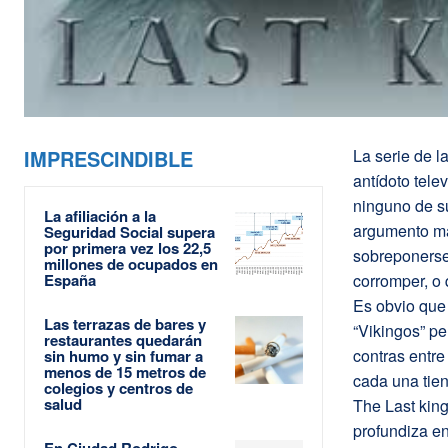
IMPRESCINDIBLE
La serie de l
antídoto tele
ninguno de su
La afiliación a la
argumento ma
Seguridad Social supera
por primera vez los 22,5
sobreponerse 
millones de ocupados en
España
corromper, o 
Es obvio que 
Las terrazas de bares y
“Vikingos” pe
restaurantes quedarán
contras entre
sin humo y sin fumar a
menos de 15 metros de
cada una tien
colegios y centros de
salud
The Last king
profundiza en