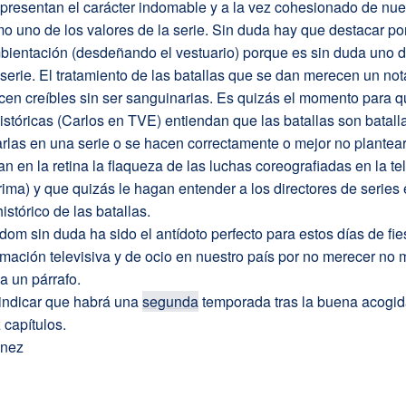
presentan el carácter indomable y a la vez cohesionado de nue
o uno de los valores de la serie. Sin duda hay que destacar po
bientación (desdeñando el vestuario) porque es sin duda uno d
 serie. El tratamiento de las batallas que se dan merecen un not
cen creíbles sin ser sanguinarias. Es quizás el momento para 
históricas (Carlos en TVE) entiendan que las batallas son batall
rlas en una serie o se hacen correctamente o mejor no plantea
n en la retina la flaqueza de las luchas coreografiadas en la te
rima) y que quizás le hagan entender a los directores de series
histórico de las batallas.
dom sin duda ha sido el antídoto perfecto para estos días de fie
mación televisiva y de ocio en nuestro país por no merecer no 
a un párrafo.
indicar que habrá una
segunda
temporada tras la buena acogid
 capítulos.
énez