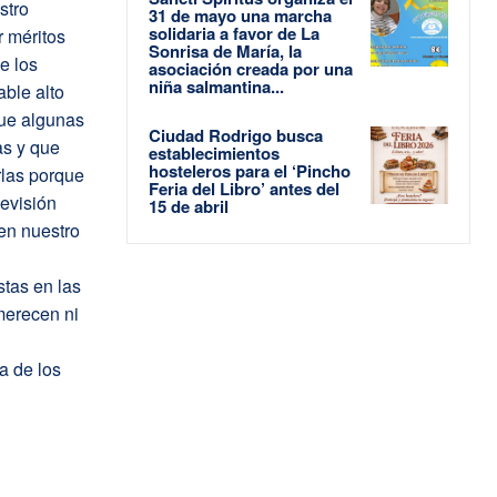
stro
31 de mayo una marcha
solidaria a favor de La
r méritos
Sonrisa de María, la
e los
asociación creada por una
niña salmantina...
able alto
que algunas
Ciudad Rodrigo busca
as y que
establecimientos
hosteleros para el ‘Pincho
rlas porque
Feria del Libro’ antes del
levisión
15 de abril
 en nuestro
stas en las
merecen ni
a de los