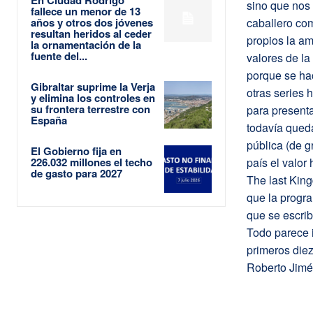
En Ciudad Rodrigo
sino que nos 
fallece un menor de 13
años y otros dos jóvenes
caballero com
resultan heridos al ceder
propios la am
la ornamentación de la
fuente del...
valores de la
porque se ha
Gibraltar suprime la Verja
otras series 
y elimina los controles en
su frontera terrestre con
para presenta
España
todavía queda
pública (de g
El Gobierno fija en
226.032 millones el techo
país el valor 
de gasto para 2027
The last King
que la progra
que se escrib
Todo parece 
primeros diez
Roberto Jim