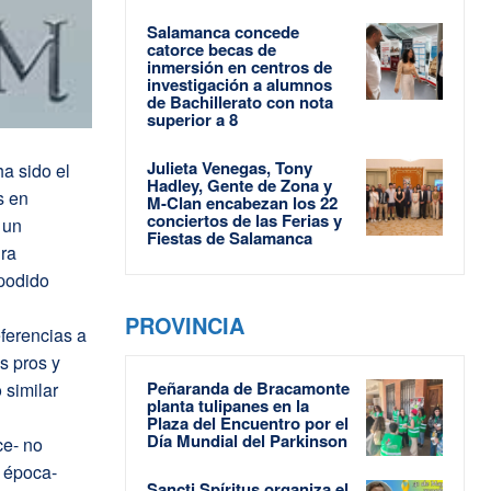
Salamanca concede
catorce becas de
inmersión en centros de
investigación a alumnos
de Bachillerato con nota
superior a 8
Julieta Venegas, Tony
ha sido el
Hadley, Gente de Zona y
s en
M-Clan encabezan los 22
conciertos de las Ferias y
 un
Fiestas de Salamanca
ra
 podido
PROVINCIA
eferencias a
s pros y
Peñaranda de Bracamonte
 similar
planta tulipanes en la
Plaza del Encuentro por el
Día Mundial del Parkinson
ce- no
a época-
Sancti Spíritus organiza el