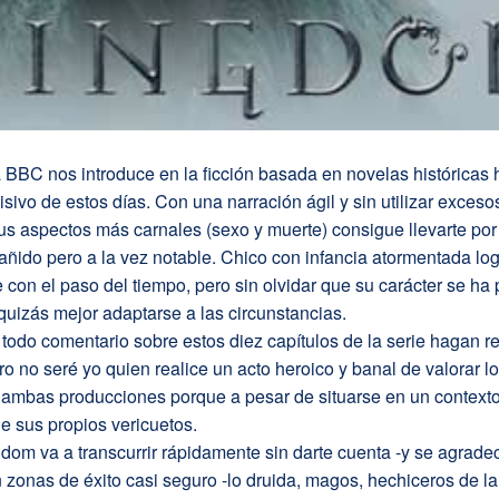
a BBC nos introduce en la ficción basada en novelas históricas 
visivo de estos días. Con una narración ágil y sin utilizar exceso
s aspectos más carnales (sexo y muerte) consigue llevarte por
ñido pero a la vez notable. Chico con infancia atormentada log
con el paso del tiempo, pero sin olvidar que su carácter se ha
quizás mejor adaptarse a las circunstancias.
todo comentario sobre estos diez capítulos de la serie hagan r
ro no seré yo quien realice un acto heroico y banal de valorar lo
 ambas producciones porque a pesar de situarse en un contexto
e sus propios vericuetos.
dom va a transcurrir rápidamente sin darte cuenta -y se agrade
 zonas de éxito casi seguro -lo druida, magos, hechiceros de l