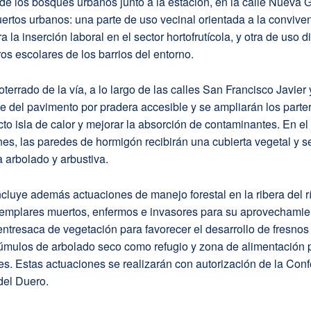
e los bosques urbanos junto a la estación, en la calle Nueva 
ertos urbanos: una parte de uso vecinal orientada a la conviven
 la inserción laboral en el sector hortofrutícola, y otra de uso d
ros escolares de los barrios del entorno.
oterrado de la vía, a lo largo de las calles San Francisco Javier
rte del pavimento por pradera accesible y se ampliarán los parte
ecto isla de calor y mejorar la absorción de contaminantes. En el
ines, las paredes de hormigón recibirán una cubierta vegetal y se
a arbolado y arbustiva.
ncluye además actuaciones de manejo forestal en la ribera del r
ejemplares muertos, enfermos e invasores para su aprovechamie
ntresaca de vegetación para favorecer el desarrollo de fresnos 
túmulos de arbolado seco como refugio y zona de alimentación 
es. Estas actuaciones se realizarán con autorización de la Con
del Duero.