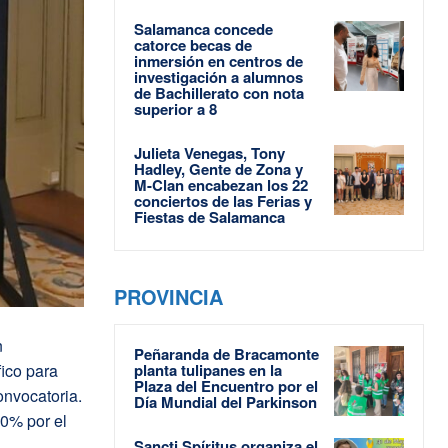
Salamanca concede
catorce becas de
inmersión en centros de
investigación a alumnos
de Bachillerato con nota
superior a 8
Julieta Venegas, Tony
Hadley, Gente de Zona y
M-Clan encabezan los 22
conciertos de las Ferias y
Fiestas de Salamanca
PROVINCIA
n
Peñaranda de Bracamonte
fico para
planta tulipanes en la
Plaza del Encuentro por el
onvocatoria.
Día Mundial del Parkinson
60% por el
Sancti Spíritus organiza el