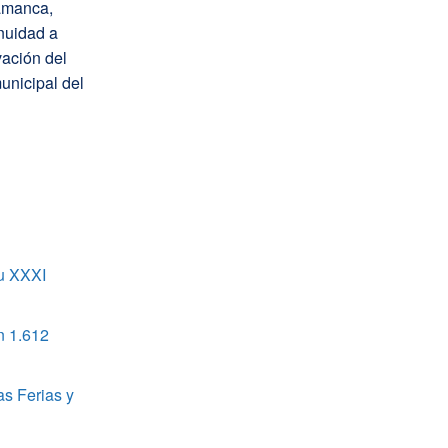
lamanca,
inuidad a
ación del
unicipal del
u XXXI
n 1.612
as Ferias y