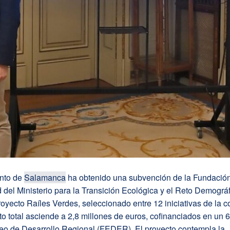
nto de
Salamanca
ha obtenido una subvención de la Fundació
 del Ministerio para la Transición Ecológica y el Reto Demográ
proyecto Raíles Verdes, seleccionado entre 12 iniciativas de la c
o total asciende a 2,8 millones de euros, cofinanciados en un 
o de Desarrollo Regional (FEDER). El proyecto contempla la