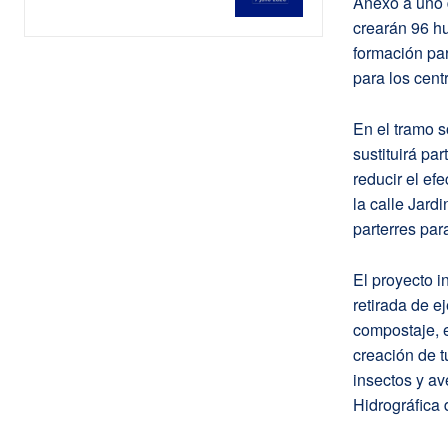
Anexo a uno d
crearán 96 hu
formación para
para los cent
En el tramo s
sustituirá pa
reducir el ef
la calle Jard
parterres par
El proyecto i
retirada de 
compostaje, e
creación de 
insectos y av
Hidrográfica 