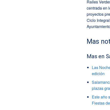
Raíles Verde
centrada en l
proyectos pr
Ciclo Integra
Ayuntamient
Mas not
Mas en S
Las Noche
edición
Salamanca 
plazas gra
Este año s
Fiestas d