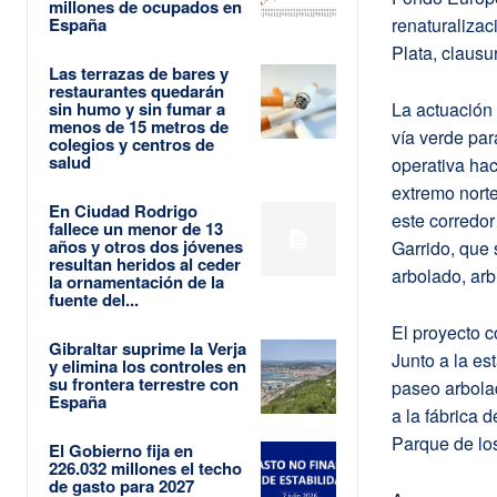
millones de ocupados en
España
renaturalizac
Plata, clausu
Las terrazas de bares y
restaurantes quedarán
sin humo y sin fumar a
La actuación 
menos de 15 metros de
vía verde par
colegios y centros de
salud
operativa hac
extremo norte
En Ciudad Rodrigo
este corredo
fallece un menor de 13
años y otros dos jóvenes
Garrido, que 
resultan heridos al ceder
arbolado, arb
la ornamentación de la
fuente del...
El proyecto 
Gibraltar suprime la Verja
Junto a la est
y elimina los controles en
su frontera terrestre con
paseo arbolad
España
a la fábrica 
Parque de lo
El Gobierno fija en
226.032 millones el techo
de gasto para 2027