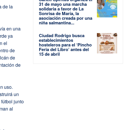
31 de mayo una marcha
a de la
solidaria a favor de La
Sonrisa de María, la
asociación creada por una
niña salmantina...
 vía en una
Ciudad Rodrigo busca
erde ya
establecimientos
n el
hosteleros para el ‘Pincho
Feria del Libro’ antes del
entro de
15 de abril
olcán de
ntación de
n uso.
struirá un
fútbol junto
uman al