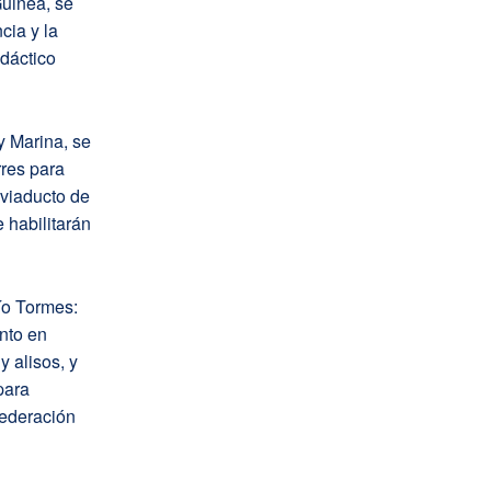
Guinea, se
cia y la
idáctico
 y Marina, se
rres para
 viaducto de
 habilitarán
ío Tormes:
nto en
y alisos, y
para
federación