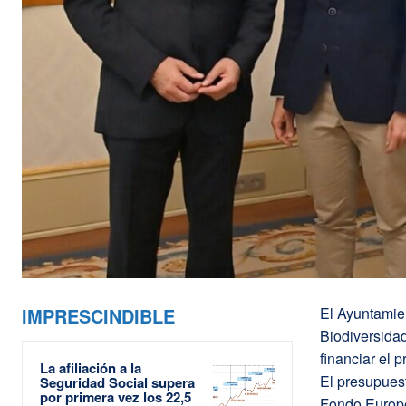
IMPRESCINDIBLE
El Ayuntamie
Biodiversidad
financiar el 
La afiliación a la
El presupuest
Seguridad Social supera
por primera vez los 22,5
Fondo Europe