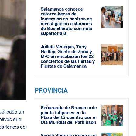
Salamanca concede
catorce becas de
inmersión en centros de
investigación a alumnos
de Bachillerato con nota
superior a 8
Julieta Venegas, Tony
Hadley, Gente de Zona y
M-Clan encabezan los 22
conciertos de las Ferias y
Fiestas de Salamanca
PROVINCIA
Peñaranda de Bracamonte
ublicado un
planta tulipanes en la
Plaza del Encuentro por el
otivos que
Día Mundial del Parkinson
 parientes de
Sancti Spíritus organiza el