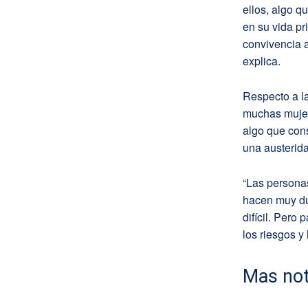
ellos, algo q
en su vida pr
convivencia 
explica.
Respecto a la
muchas mujere
algo que cons
una austerida
“Las personas
hacen muy du
difícil. Pero
los riesgos y
Mas not