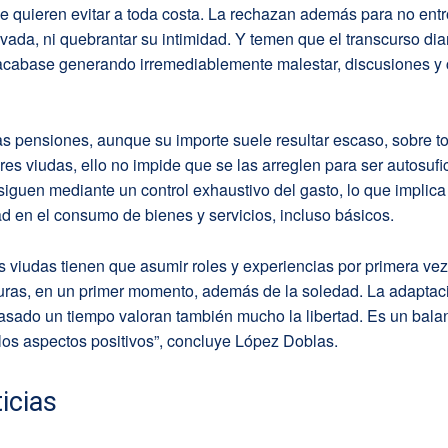
ue quieren evitar a toda costa. La rechazan además para no ent
ivada, ni quebrantar su intimidad. Y temen que el transcurso diar
acabase generando irremediablemente malestar, discusiones y c
s pensiones, aunque su importe suele resultar escaso, sobre t
s viudas, ello no impide que se las arreglen para ser autosufi
iguen mediante un control exhaustivo del gasto, lo que implic
d en el consumo de bienes y servicios, incluso básicos.
 viudas tienen que asumir roles y experiencias por primera vez
ras, en un primer momento, además de la soledad. La adaptac
 pasado un tiempo valoran también mucho la libertad. Es un bala
 los aspectos positivos”, concluye López Doblas.
icias