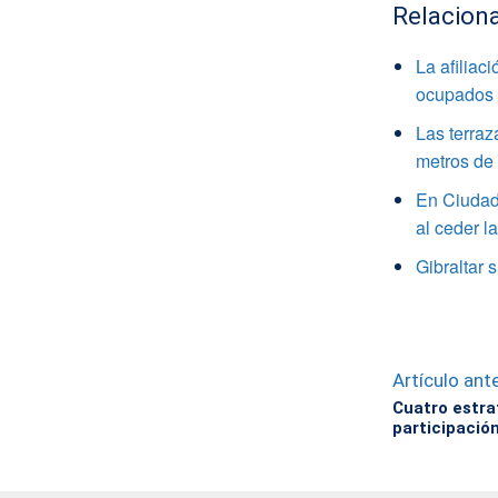
Relacion
La afiliac
ocupados
Las terraz
metros de 
En Ciudad 
al ceder l
Gibraltar 
Artículo ante
Cuatro estra
participación