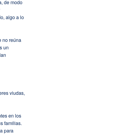
sa, de modo
y
o, algo a lo
e no reúna
s un
dan
eres viudas,
ntes en los
s familias.
ga para