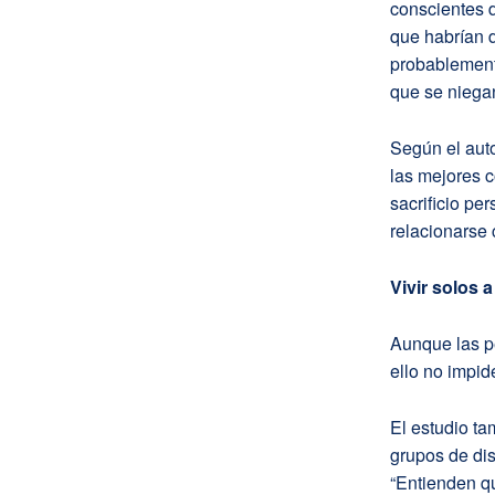
conscientes d
que habrían d
probablemente
que se niegan
Según el auto
las mejores 
sacrificio pe
relacionarse 
Vivir solos 
Aunque las p
ello no impid
El estudio ta
grupos de dis
“Entienden qu