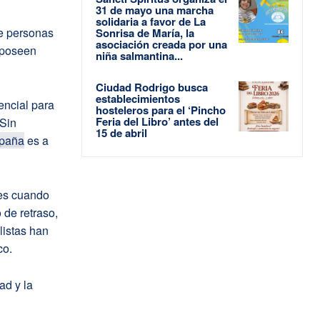
31 de mayo una marcha
solidaria a favor de La
de personas
Sonrisa de María, la
asociación creada por una
 poseen
niña salmantina...
Ciudad Rodrigo busca
establecimientos
encial para
hosteleros para el ‘Pincho
Feria del Libro’ antes del
 Sin
15 de abril
paña
es a
 es cuando
 de retraso,
listas han
co.
ad y la