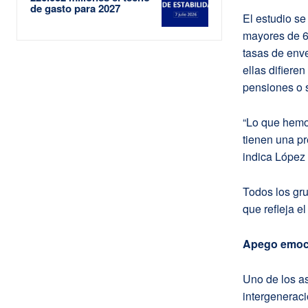
de gasto para 2027
El estudio s
mayores de 63
tasas de enve
ellas difiere
pensiones o s
“Lo que hemo
tienen una pr
indica López
Todos los gr
que refleja e
Apego emocio
Uno de los a
intergeneraci