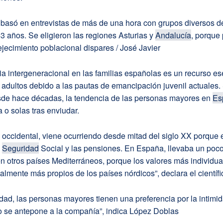
e basó en entrevistas de más de una hora con grupos diversos 
 años. Se eligieron las regiones Asturias y
Andalucía
, porque
jecimiento poblacional dispares / José Javier
a intergeneracional en las familias españolas es un recurso es
adultos debido a las pautas de emancipación juvenil actuales.
de hace décadas, la tendencia de las personas mayores en
Es
a o solas tras enviudar.
 occidental, viene ocurriendo desde mitad del siglo XX porque
a
Seguridad
Social y las pensiones. En España, llevaba un poco
en otros países Mediterráneos, porque los valores más individua
nalmente más propios de los países nórdicos”, declara el científi
idad, las personas mayores tienen una preferencia por la intimid
so se antepone a la compañía”, indica López Doblas