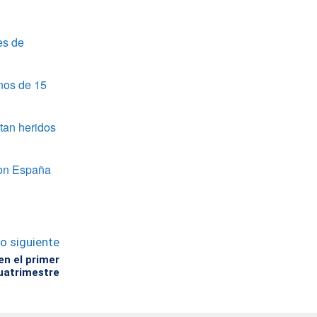
es de
nos de 15
tan heridos
 con España
lo siguiente
en el primer
uatrimestre