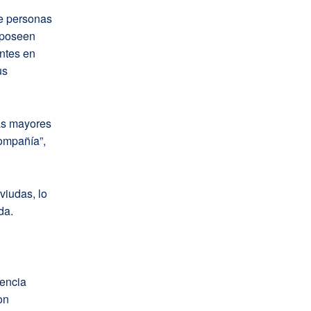
de personas
 poseen
ntes en
us
nas mayores
compañía”,
viudas, lo
da.
vencia
on