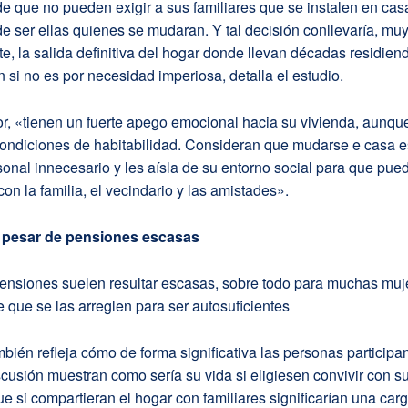
e que no pueden exigir a sus familiares que se instalen en ca
e ser ellas quienes se mudaran. Y tal decisión conllevaría, mu
, la salida definitiva del hogar donde llevan décadas residiend
 si no es por necesidad imperiosa, detalla el estudio.
r, «tienen un fuerte apego emocional hacia su vivienda, aunqu
condiciones de habitabilidad. Consideran que mudarse e casa e
rsonal innecesario y les aísla de su entorno social para que pue
con la familia, el vecindario y las amistades».
a pesar de pensiones escasas
ensiones suelen resultar escasas, sobre todo para muchas muj
e que se las arreglen para ser autosuficientes
mbién refleja cómo de forma significativa las personas participa
cusión muestran como sería su vida si eligiesen convivir con su
e si compartieran el hogar con familiares significarían una car