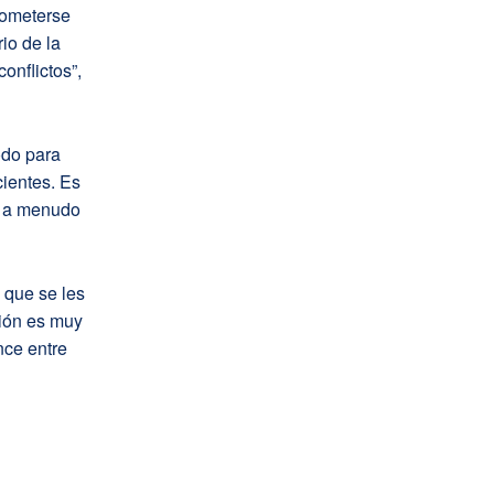
rometerse
io de la
onflictos”,
odo para
cientes. Es
a a menudo
 que se les
ión es muy
nce entre