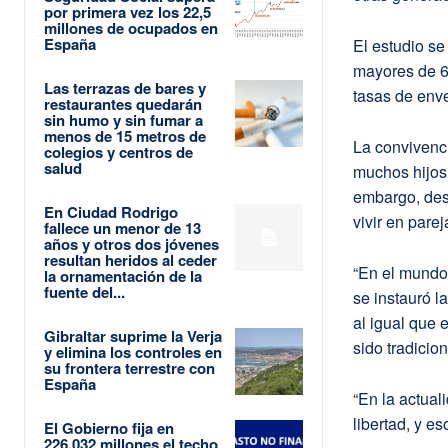
por primera vez los 22,5
millones de ocupados en
España
El estudio s
mayores de 63
Las terrazas de bares y
tasas de enve
restaurantes quedarán
sin humo y sin fumar a
menos de 15 metros de
La convivenci
colegios y centros de
salud
muchos hijos 
embargo, des
En Ciudad Rodrigo
vivir en parej
fallece un menor de 13
años y otros dos jóvenes
resultan heridos al ceder
“En el mundo
la ornamentación de la
fuente del...
se instauró l
al igual que 
Gibraltar suprime la Verja
sido tradicio
y elimina los controles en
su frontera terrestre con
España
“En la actual
libertad, y e
El Gobierno fija en
226.032 millones el techo