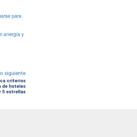
marse para
n energía y
lo siguiente
ca criterios
n de hoteles
y 5 estrellas