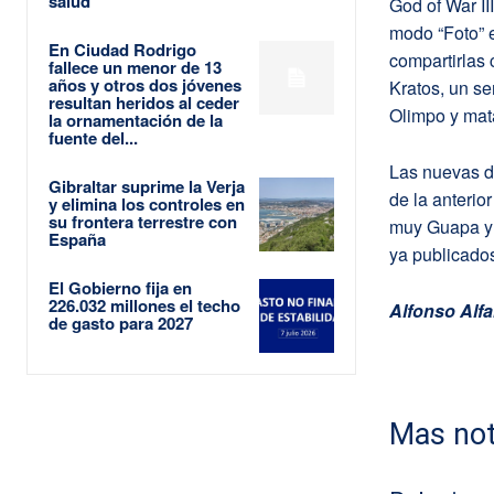
salud
God of War II
modo “Foto” e
En Ciudad Rodrigo
compartirlas 
fallece un menor de 13
años y otros dos jóvenes
Kratos, un se
resultan heridos al ceder
Olimpo y mata
la ornamentación de la
fuente del...
Las nuevas d
Gibraltar suprime la Verja
de la anteri
y elimina los controles en
su frontera terrestre con
muy Guapa y 
España
ya publicados
El Gobierno fija en
226.032 millones el techo
Alfonso Alfa
de gasto para 2027
Mas not