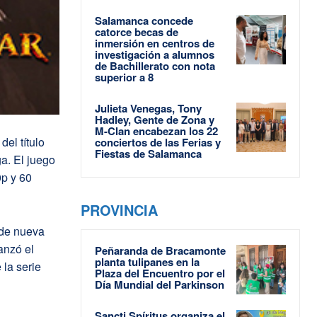
Salamanca concede
catorce becas de
inmersión en centros de
investigación a alumnos
de Bachillerato con nota
superior a 8
Julieta Venegas, Tony
Hadley, Gente de Zona y
M-Clan encabezan los 22
el título
conciertos de las Ferias y
Fiestas de Salamanca
ga. El juego
0p y 60
PROVINCIA
 de nueva
anzó el
Peñaranda de Bracamonte
planta tulipanes en la
 la serie
Plaza del Encuentro por el
Día Mundial del Parkinson
Sancti Spíritus organiza el