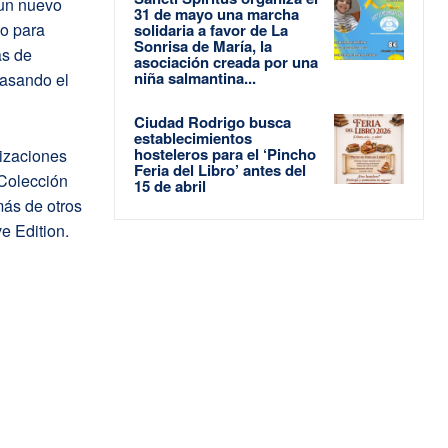
 un nuevo
31 de mayo una marcha
go para
solidaria a favor de La
Sonrisa de María, la
as de
asociación creada por una
niña salmantina...
rasando el
Ciudad Rodrigo busca
establecimientos
hosteleros para el ‘Pincho
rizaciones
Feria del Libro’ antes del
 Colección
15 de abril
más de otros
e Edition.