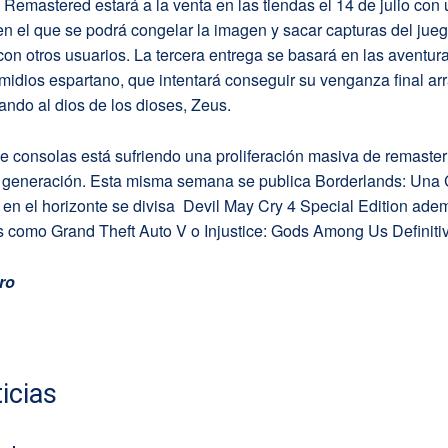
I Remastered estará a la venta en las tiendas el 14 de julio con
n el que se podrá congelar la imagen y sacar capturas del jue
con otros usuarios. La tercera entrega se basará en las aventur
midios espartano, que intentará conseguir su venganza final ar
ndo al dios de los dioses, Zeus.
e consolas está sufriendo una proliferación masiva de remaste
or generación. Esta misma semana se publica Borderlands: Una
en el horizonte se divisa Devil May Cry 4 Special Edition ade
 como Grand Theft Auto V o Injustice: Gods Among Us Definitiv
ro
icias