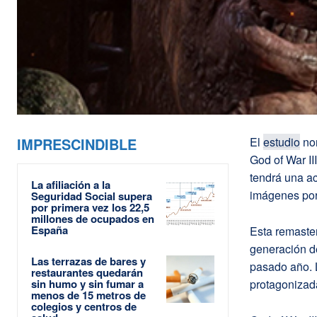
IMPRESCINDIBLE
El
estudio
nor
God of War II
tendrá una ac
La afiliación a la
imágenes po
Seguridad Social supera
por primera vez los 22,5
millones de ocupados en
España
Esta remaster
generación d
Las terrazas de bares y
pasado año. L
restaurantes quedarán
sin humo y sin fumar a
protagonizada
menos de 15 metros de
colegios y centros de