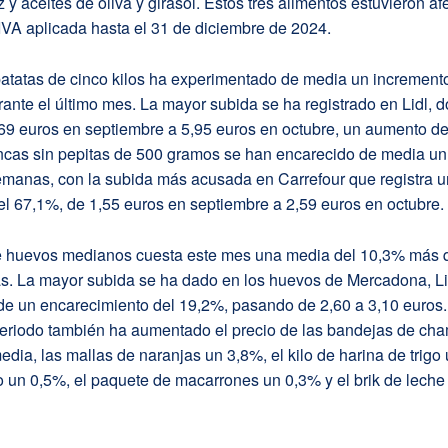
oz y aceites de oliva y girasol. Estos tres alimentos estuvieron a
 IVA aplicada hasta el 31 de diciembre de 2024.
patatas de cinco kilos ha experimentado de media un increment
ante el último mes. La mayor subida se ha registrado en Lidl, 
69 euros en septiembre a 5,95 euros en octubre, un aumento de
ncas sin pepitas de 500 gramos se han encarecido de media u
emanas, con la subida más acusada en Carrefour que registra u
l 67,1%, de 1,55 euros en septiembre a 2,59 euros en octubre.
 huevos medianos cuesta este mes una media del 10,3% más 
. La mayor subida se ha dado en los huevos de Mercadona, Lid
de un encarecimiento del 19,2%, pasando de 2,60 a 3,10 euros
eriodo también ha aumentado el precio de las bandejas de ch
dia, las mallas de naranjas un 3,8%, el kilo de harina de trigo 
 un 0,5%, el paquete de macarrones un 0,3% y el brik de leche