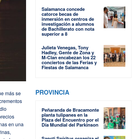
Salamanca concede
catorce becas de
inmersión en centros de
investigación a alumnos
de Bachillerato con nota
superior a 8
Julieta Venegas, Tony
Hadley, Gente de Zona y
M-Clan encabezan los 22
conciertos de las Ferias y
Fiestas de Salamanca
PROVINCIA
que más se
ncrementos
dio
Peñaranda de Bracamonte
planta tulipanes en la
precios
Plaza del Encuentro por el
nas en una
Día Mundial del Parkinson
inas,
Sancti Spíritus organiza el