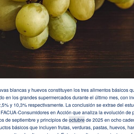
uvas blancas y huevos constituyen los tres alimentos básicos 
do en los grandes supermercados durante el último mes, con i
,5% y 10,3% respectivamente. La conclusión se extrae del estu
r FACUA-Consumidores en Acción que analiza la evolución de 
ios de septiembre y principios de
octubre
de 2025 en ocho cade
uctos básicos que incluyen frutas, verduras, pastas, huevos, har