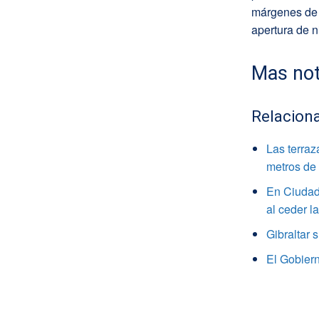
márgenes de 
apertura de 
Mas not
Relacion
Las terraz
metros de 
En Ciudad 
al ceder l
Gibraltar 
El Gobiern