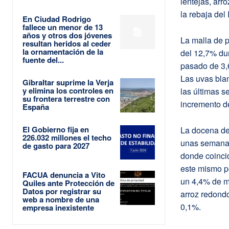
lentejas, arr
la rebaja del
En Ciudad Rodrigo
fallece un menor de 13
años y otros dos jóvenes
La malla de 
resultan heridos al ceder
la ornamentación de la
del 12,7% dur
fuente del...
pasado de 3,
Las uvas bla
Gibraltar suprime la Verja
y elimina los controles en
las últimas s
su frontera terrestre con
incremento de
España
El Gobierno fija en
La docena de
226.032 millones el techo
unas semanas
de gasto para 2027
donde coinci
este mismo p
FACUA denuncia a Vito
un 4,4% de me
Quiles ante Protección de
Datos por registrar su
arroz redondo
web a nombre de una
0,1%.
empresa inexistente