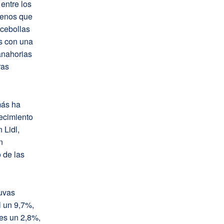
entre los
menos que
 cebollas
s con una
anahorias
ras
más ha
ecimiento
 Lidl,
n
 de las
 uvas
l un 9,7%,
es un 2,8%,