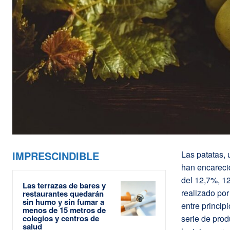
IMPRESCINDIBLE
Las patatas, 
han encareci
del 12,7%, 12
Las terrazas de bares y
realizado po
restaurantes quedarán
sin humo y sin fumar a
entre princip
menos de 15 metros de
colegios y centros de
serie de prod
salud