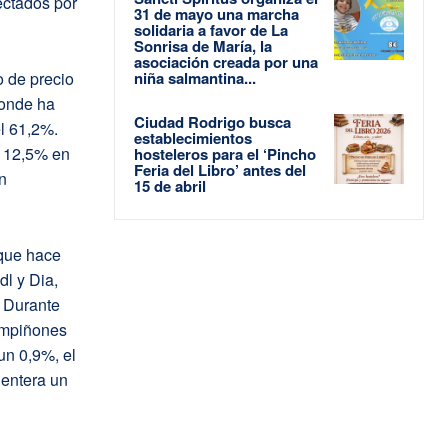
fectados por
31 de mayo una marcha
solidaria a favor de La
Sonrisa de María, la
asociación creada por una
o de precio
niña salmantina...
donde ha
Ciudad Rodrigo busca
l 61,2%.
establecimientos
n 12,5% en
hosteleros para el ‘Pincho
Feria del Libro’ antes del
n
15 de abril
que hace
l y Dia,
. Durante
ampiñones
un 0,9%, el
 entera un