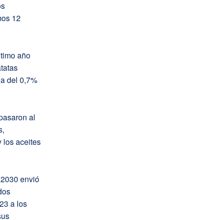
os
mos 12
ltimo año
tatas
na del 0,7%
pasaron al
s,
 los aceites
 2030 envió
dos
23 a los
sus