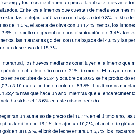
iceberg y los ajos mantienen un precio idéntico al mes anterior 
alizados. Entre los alimentos que cuestan de media este mes 
 están las lentejas pardina con una bajada del 0,8%, el kilo de
nso del 1,3%, el aceite de oliva con un 1,4% menos, los limone
 2,6%, el aceite de girasol con una disminución del 3,4%, las z
menos, las manzanas golden con una bajada del 4,8% y las pe
con un descenso del 18,7%.
s interanual, los huevos medianos constituyen el alimento que 
 precio en el último año con un 31% de media. El mayor encar
cto entre octubre de 2024 y octubre de 2025 se ha producido en
,02 a 3,10 euros, un incremento del 53,5%. Los limones cuesta
un 22,4% más que hace un año, mientras que el encarecimiento
encia ha sido del 18,6% en este mismo periodo.
registran un aumento de precio del 16,1% en el último año, las
epitas también un 16,1%, los ajos un 10,2%, el aceite de giraso
 golden un 8,9%, el brik de leche entera un 5,7%, los macarron