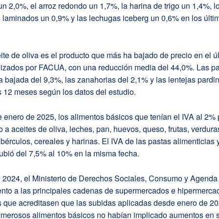
un 2,0%, el arroz redondo un 1,7%, la harina de trigo un 1,4%, l
laminados un 0,9% y las lechugas iceberg un 0,6% en los últi
ceite de oliva es el producto que más ha bajado de precio en el ú
alizados por FACUA, con una reducción media del 44,0%. Las pa
bajada del 9,3%, las zanahorias del 2,1% y las lentejas pardi
s 12 meses según los datos del estudio.
 enero de 2025, los alimentos básicos que tenían el IVA al 2% 
 a aceites de oliva, leches, pan, huevos, queso, frutas, verdura
bérculos, cereales y harinas. El IVA de las pastas alimenticias y
ubió del 7,5% al 10% en la misma fecha.
e 2024, el Ministerio de Derechos Sociales, Consumo y Agenda
ento a las principales cadenas de supermercados e hipermerca
s que acreditasen que las subidas aplicadas desde enero de 20
umerosos alimentos básicos no habían implicado aumentos en 