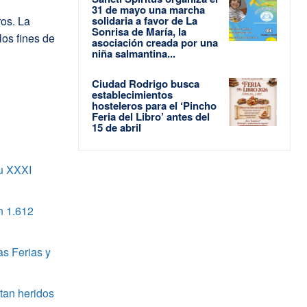
31 de mayo una marcha
ros. La
solidaria a favor de La
Sonrisa de María, la
os fines de
asociación creada por una
niña salmantina...
Ciudad Rodrigo busca
establecimientos
hosteleros para el ‘Pincho
Feria del Libro’ antes del
15 de abril
u XXXI
n 1.612
as Ferias y
tan heridos