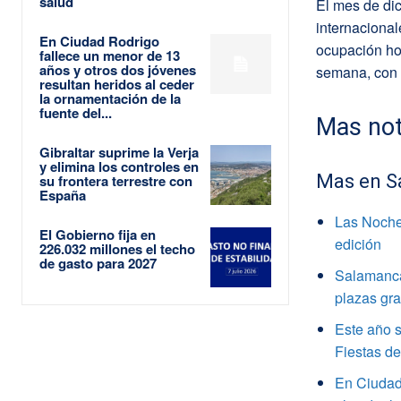
salud
El mes de dic
internacional
En Ciudad Rodrigo
ocupación hot
fallece un menor de 13
años y otros dos jóvenes
semana, con 
resultan heridos al ceder
la ornamentación de la
fuente del...
Mas not
Gibraltar suprime la Verja
y elimina los controles en
Mas en S
su frontera terrestre con
España
Las Noche
El Gobierno fija en
edición
226.032 millones el techo
de gasto para 2027
Salamanca 
plazas gra
Este año s
Fiestas d
En Ciudad 