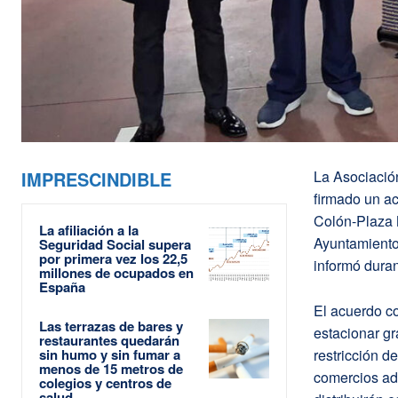
IMPRESCINDIBLE
La Asociació
firmado un ac
Colón-Plaza
La afiliación a la
Ayuntamiento,
Seguridad Social supera
por primera vez los 22,5
informó duran
millones de ocupados en
España
El acuerdo co
Las terrazas de bares y
estacionar gr
restaurantes quedarán
sin humo y sin fumar a
restricción d
menos de 15 metros de
comercios ad
colegios y centros de
salud