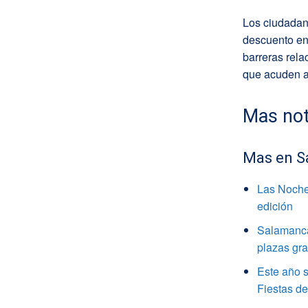
Los ciudadan
descuento en 
barreras rela
que acuden al
Mas not
Mas en S
Las Noche
edición
Salamanca 
plazas gra
Este año s
Fiestas d