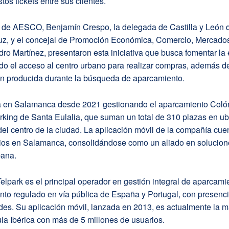
stos tickets entre sus clientes.
e de AESCO, Benjamín Crespo, la delegada de Castilla y León d
puz, y el concejal de Promoción Económica, Comercio, Mercado
ro Martínez, presentaron esta iniciativa que busca fomentar l
ando el acceso al centro urbano para realizar compras, además de
n producida durante la búsqueda de aparcamiento.
a en Salamanca desde 2021 gestionando el aparcamiento Coló
rking de Santa Eulalia, que suman un total de 310 plazas en u
del centro de la ciudad. La aplicación móvil de la compañía cue
ios en Salamanca, consolidándose como un aliado en solucion
bana.
lpark es el principal operador en gestión integral de aparcami
nto regulado en vía pública de España y Portugal, con presenc
es. Su aplicación móvil, lanzada en 2013, es actualmente la má
la Ibérica con más de 5 millones de usuarios.