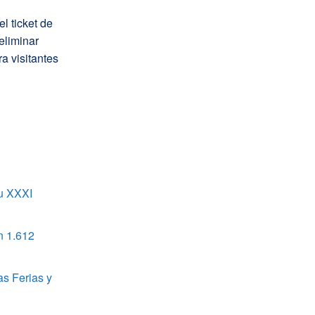
l ticket de
eliminar
a visitantes
u XXXI
n 1.612
as Ferias y