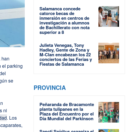
Salamanca concede
catorce becas de
inmersión en centros de
investigación a alumnos
de Bachillerato con nota
superior a 8
Julieta Venegas, Tony
Hadley, Gente de Zona y
M-Clan encabezan los 22
k han
conciertos de las Ferias y
Fiestas de Salamanca
 el parking
del
egún se
PROVINCIA
án
Peñaranda de Bracamonte
planta tulipanes en la
s ni
Plaza del Encuentro por el
dad
. Los
Día Mundial del Parkinson
scaparates,
Sancti Spíritus organiza el