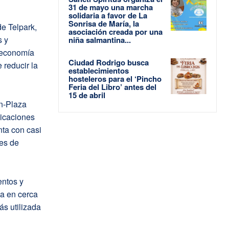
31 de mayo una marcha
solidaria a favor de La
Sonrisa de María, la
e Telpark,
asociación creada por una
s y
niña salmantina...
a economía
Ciudad Rodrigo busca
 reducir la
establecimientos
hosteleros para el ‘Pincho
Feria del Libro’ antes del
15 de abril
n-Plaza
bicaciones
nta con casi
es de
entos y
ia en cerca
s utilizada