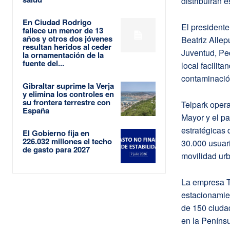
distribuirán e
En Ciudad Rodrigo
El president
fallece un menor de 13
años y otros dos jóvenes
Beatriz Alle
resultan heridos al ceder
Juventud, Ped
la ornamentación de la
fuente del...
local facilit
contaminació
Gibraltar suprime la Verja
y elimina los controles en
su frontera terrestre con
Telpark oper
España
Mayor y el pa
estratégicas 
El Gobierno fija en
226.032 millones el techo
30.000 usuar
de gasto para 2027
movilidad ur
La empresa Te
estacionamie
de 150 ciudad
en la Penínsu