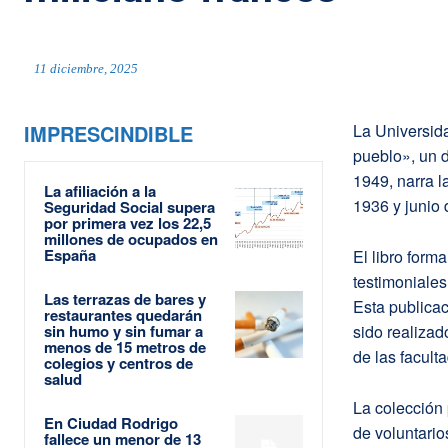
11 diciembre, 2025
IMPRESCINDIBLE
La Universid
pueblo», un d
1949, narra l
La afiliación a la
1936 y junio 
Seguridad Social supera
por primera vez los 22,5
millones de ocupados en
España
El libro form
testimoniales 
Las terrazas de bares y
Esta publicac
restaurantes quedarán
sin humo y sin fumar a
sido realizad
menos de 15 metros de
de las facult
colegios y centros de
salud
La colección 
En Ciudad Rodrigo
de voluntario
fallece un menor de 13