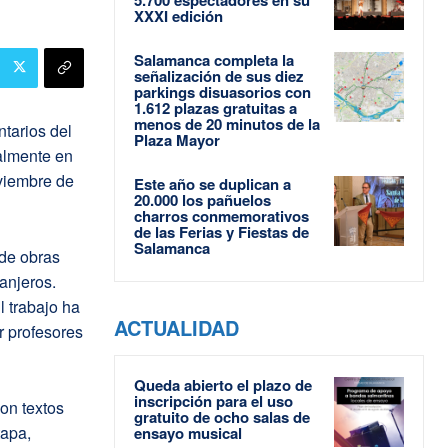
XXXI edición
Salamanca completa la
señalización de sus diez
parkings disuasorios con
1.612 plazas gratuitas a
menos de 20 minutos de la
tarios del
Plaza Mayor
nalmente en
oviembre de
Este año se duplican a
20.000 los pañuelos
charros conmemorativos
de las Ferias y Fiestas de
Salamanca
 de obras
ranjeros.
l trabajo ha
ACTUALIDAD
r profesores
Queda abierto el plazo de
inscripción para el uso
con textos
gratuito de ocho salas de
tapa,
ensayo musical