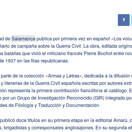
ad de
Salamanca
publica por primera vez en español «Los volun
iario de campaña sobre la Guerra Civil. La obra, editada origi
as batallas que vivió el miliciano francés Pierre Bochot entre n
de 1937 en las filas republicanas.
a parte de la colección «Armas y Letras», dedicada a la difusión
y literarias de la Guerra Civil española escritas por autores ext
ión representa la primera contribución francófona al catálogo. E
o por un Grupo de Investigación Reconocido (GIR) integrado po
ades de Filología y Traducción y Documentación.
publicó doce títulos en su primera etapa en la editorial Amarú, 
s, brigadistas y corresponsales anglosajones. En su segunda e