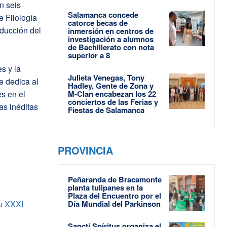
n seis
Salamanca concede
e Filología
catorce becas de
aducción del
inmersión en centros de
investigación a alumnos
de Bachillerato con nota
superior a 8
s y la
Julieta Venegas, Tony
e dedica al
Hadley, Gente de Zona y
es en el
M-Clan encabezan los 22
conciertos de las Ferias y
as inéditas
Fiestas de Salamanca
PROVINCIA
Peñaranda de Bracamonte
planta tulipanes en la
Plaza del Encuentro por el
u XXXI
Día Mundial del Parkinson
Sancti Spíritus organiza el