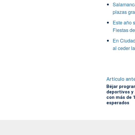
Salamanca 
plazas gra
Este año s
Fiestas d
En Ciudad 
al ceder l
Artículo ante
Béjar progra
deportivos y 
con más de 1
esperados