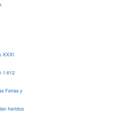
.
u XXXI
n 1.612
as Ferias y
tan heridos