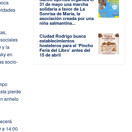
poca
31 de mayo una marcha
solidaria a favor de La
ividades
Sonrisa de María, la
asociación creada por una
niña salmantina...
tas,
Ciudad Rodrigo busca
 sociales
establecimientos
hosteleros para el ‘Pincho
 y la
Feria del Libro’ antes del
sky en
15 de abril
as socio-
empo
esta pierde
un anhelo
necerá
0 a 14:00