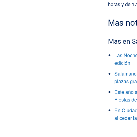
horas y de 17
Mas not
Mas en S
Las Noche
edición
Salamanca 
plazas gra
Este año s
Fiestas d
En Ciudad 
al ceder l