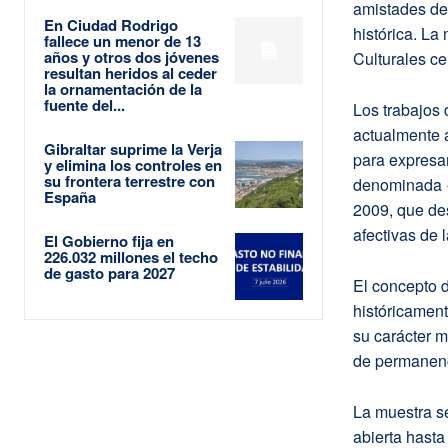
amistades de 
En Ciudad Rodrigo
histórica. La
fallece un menor de 13
años y otros dos jóvenes
Culturales ce
resultan heridos al ceder
la ornamentación de la
fuente del...
Los trabajos 
actualmente a
Gibraltar suprime la Verja
para expresar
y elimina los controles en
su frontera terrestre con
denominada «
España
2009, que des
afectivas de l
El Gobierno fija en
226.032 millones el techo
de gasto para 2027
El concepto d
históricament
su carácter m
de permanenci
La muestra s
abierta hasta