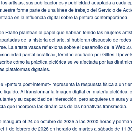
los artistas, sus publicaciones y publicidad adaptada a cada é
 muestra forma parte de una línea de trabajo del Servicio de Act
ntrada en la influencia digital sobre la pintura contemporánea.
de Riaño plantean el papel que habrían tenido las mujeres artis
partadas de la historia del arte, si hubieran dispuesto de redes
se. La artista vasca reflexiona sobre el desarrollo de la Web 2.0
sociedad pantallocrática», término acuñado por Gilles Lipovet
cribe cómo la práctica pictórica se ve afectada por las dinámic
as plataformas digitales.
e «pintura post-Internet» representa la respuesta física a un ti
e líquido. Al transformar la imagen digital en materia pictórica, 
utante y su capacidad de interacción, pero adquiere un aura y 
a que incorpora las dinámicas de las narrativas transmedia.
e inaugura el 24 de octubre de 2025 a las 20:00 horas y perma
 el 1 de febrero de 2026 en horario de martes a sábado de 11:3