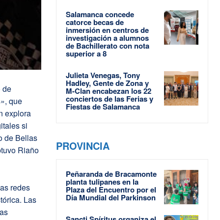
Salamanca concede
catorce becas de
inmersión en centros de
investigación a alumnos
de Bachillerato con nota
superior a 8
Julieta Venegas, Tony
Hadley, Gente de Zona y
o de
M-Clan encabezan los 22
conciertos de las Ferias y
», que
Fiestas de Salamanca
n explora
tales si
o de Bellas
PROVINCIA
btuvo Riaño
Peñaranda de Bracamonte
planta tulipanes en la
las redes
Plaza del Encuentro por el
Día Mundial del Parkinson
tórica. Las
las
Sancti Spíritus organiza el