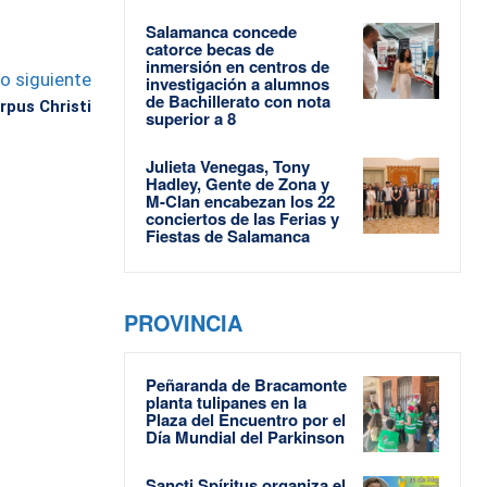
Salamanca concede
catorce becas de
inmersión en centros de
lo siguiente
investigación a alumnos
de Bachillerato con nota
rpus Christi
superior a 8
Julieta Venegas, Tony
Hadley, Gente de Zona y
M-Clan encabezan los 22
conciertos de las Ferias y
Fiestas de Salamanca
PROVINCIA
Peñaranda de Bracamonte
planta tulipanes en la
Plaza del Encuentro por el
Día Mundial del Parkinson
Sancti Spíritus organiza el