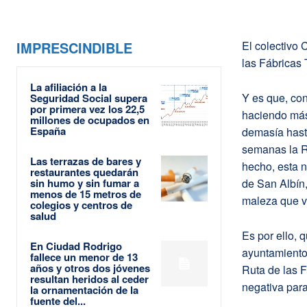
IMPRESCINDIBLE
El colectivo 
las Fábricas T
La afiliación a la
Y es que, co
Seguridad Social supera
por primera vez los 22,5
haciendo más
millones de ocupados en
España
demasía hasta
semanas la Ru
Las terrazas de bares y
hecho, esta 
restaurantes quedarán
sin humo y sin fumar a
de San Albín
menos de 15 metros de
maleza que v
colegios y centros de
salud
Es por ello, 
En Ciudad Rodrigo
ayuntamiento 
fallece un menor de 13
años y otros dos jóvenes
Ruta de las 
resultan heridos al ceder
negativa par
la ornamentación de la
fuente del...