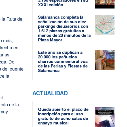
XXXI edición
Salamanca completa la
 la Ruta de
señalización de sus diez
parkings disuasorios con
1.612 plazas gratuitas a
menos de 20 minutos de la
Plaza Mayor
do más,
trecha en
Este año se duplican a
arias
20.000 los pañuelos
charros conmemorativos
ega. De
de las Ferias y Fiestas de
a del puente
Salamanca
re la
ACTUALIDAD
al
ento de la
Queda abierto el plazo de
 muy
inscripción para el uso
gratuito de ocho salas de
ensayo musical