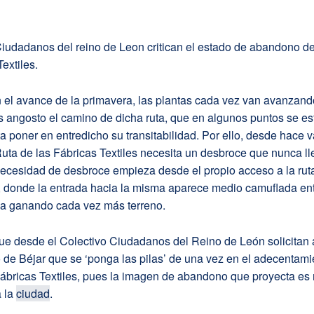
Ciudadanos del reino de Leon critican el estado de abandono de
extiles.
n el avance de la primavera, las plantas cada vez van avanzan
 angosto el camino de dicha ruta, que en algunos puntos se es
 poner en entredicho su transitabilidad. Por ello, desde hace v
ta de las Fábricas Textiles necesita un desbroce que nunca ll
necesidad de desbroce empieza desde el propio acceso a la rut
, donde la entrada hacia la misma aparece medio camuflada ent
a ganando cada vez más terreno.
que desde el Colectivo Ciudadanos del Reino de León solicitan 
de Béjar que se ‘ponga las pilas’ de una vez en el adecentami
Fábricas Textiles, pues la imagen de abandono que proyecta es
a la
ciudad
.