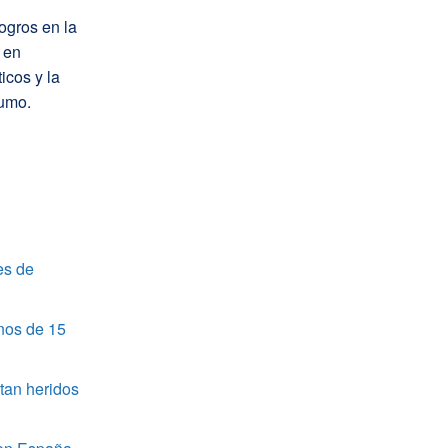
ogros en la
 en
icos y la
sumo.
es de
nos de 15
tan heridos