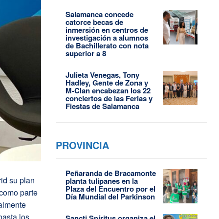
Salamanca concede
catorce becas de
inmersión en centros de
investigación a alumnos
de Bachillerato con nota
superior a 8
Julieta Venegas, Tony
Hadley, Gente de Zona y
M-Clan encabezan los 22
conciertos de las Ferias y
Fiestas de Salamanca
PROVINCIA
Peñaranda de Bracamonte
id su plan
planta tulipanes en la
Plaza del Encuentro por el
como parte
Día Mundial del Parkinson
ualmente
hasta los
Sancti Spíritus organiza el