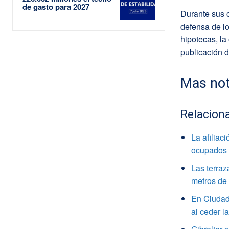
de gasto para 2027
Durante sus c
defensa de lo
hipotecas, la
publicación 
Mas not
Relacion
La afiliac
ocupados
Las terraz
metros de 
En Ciudad 
al ceder l