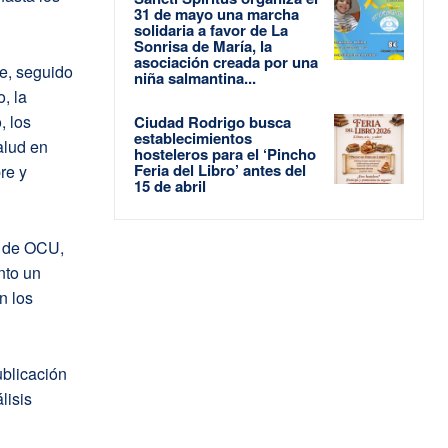
31 de mayo una marcha
solidaria a favor de La
Sonrisa de María, la
asociación creada por una
e, seguido
niña salmantina...
, la
, los
Ciudad Rodrigo busca
establecimientos
alud en
hosteleros para el ‘Pincho
Feria del Libro’ antes del
re y
15 de abril
s de OCU,
nto un
n los
blicación
lisis