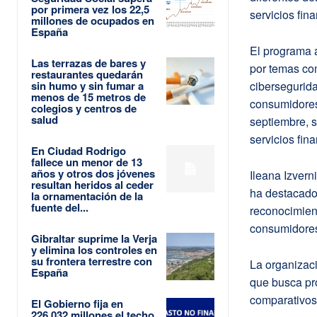
por primera vez los 22,5
servicios fina
millones de ocupados en
España
El programa 
Las terrazas de bares y
por temas com
restaurantes quedarán
sin humo y sin fumar a
cibersegurida
menos de 15 metros de
consumidores 
colegios y centros de
salud
septiembre, 
servicios fin
En Ciudad Rodrigo
fallece un menor de 13
años y otros dos jóvenes
Ileana Izvern
resultan heridos al ceder
ha destacado 
la ornamentación de la
fuente del...
reconocimien
consumidore
Gibraltar suprime la Verja
y elimina los controles en
su frontera terrestre con
La organizac
España
que busca pro
comparativos 
El Gobierno fija en
226.032 millones el techo