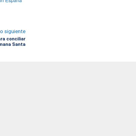
 con España
lo siguiente
a conciliar
emana Santa