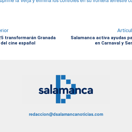
suprime la Verja y elimina los controles en su frontera terrestre
rior
Artícu
25 transformarán Granada
Salamanca activa ayudas par
 del cine español
en Carnaval y S
redaccion@dsalamancanoticias.com