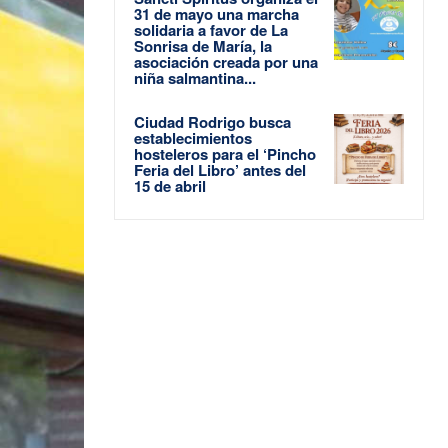
31 de mayo una marcha
solidaria a favor de La
Sonrisa de María, la
asociación creada por una
niña salmantina...
Ciudad Rodrigo busca
establecimientos
hosteleros para el ‘Pincho
Feria del Libro’ antes del
15 de abril