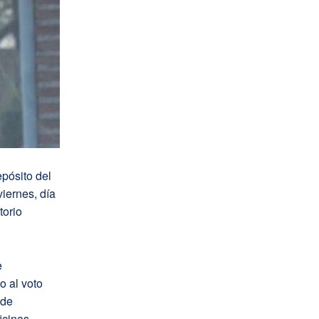
epósito del
viernes, día
torio
e
o al voto
 de
icinas