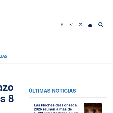
CIAS
azo
ÚLTIMAS NOTICIAS
es 8
Las Noches del Fonseca
2026 reúnen a más de
5.700 espectadores en su