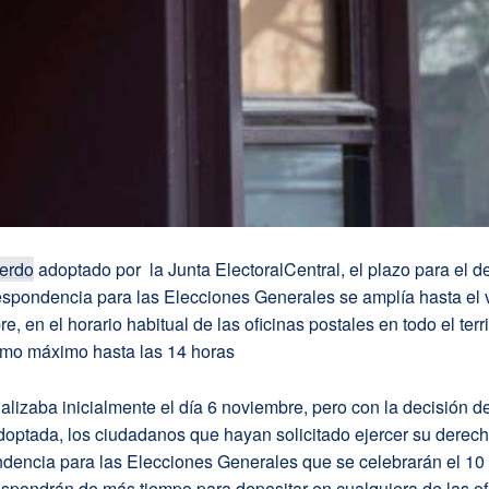
erdo
adoptado
por
la Junta Electoral
Central, el plazo para el d
respondencia para las Elecciones
Generales
se amplía hasta el
re
, en el horario habitual de las oficinas postales en todo el terri
como
máximo hasta las 14 horas
nalizaba inicialmente
el día 6 noviembre,
pero con la decisión d
optada, los ciudadanos que hayan solicitado ejercer su derech
ndencia para
las Elecciones
Generales que se celebrarán el
10
dispondrán de más tiempo para depositar en cualquiera de las of