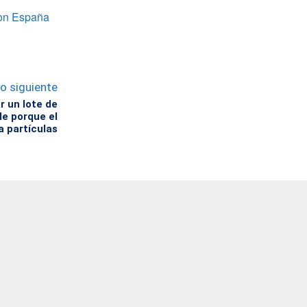
 con España
lo siguiente
r un lote de
le porque el
a partículas