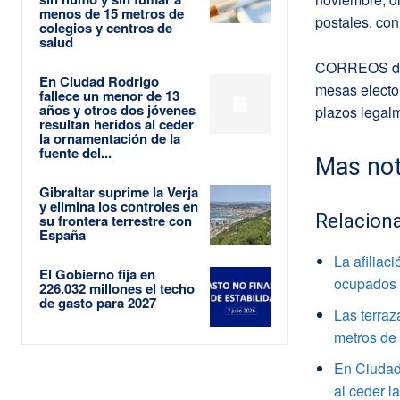
menos de 15 metros de
postales, con 
colegios y centros de
salud
CORREOS debe
En Ciudad Rodrigo
mesas elector
fallece un menor de 13
años y otros dos jóvenes
plazos legal
resultan heridos al ceder
la ornamentación de la
fuente del...
Mas not
Gibraltar suprime la Verja
y elimina los controles en
Relacion
su frontera terrestre con
España
La afiliac
El Gobierno fija en
ocupados
226.032 millones el techo
de gasto para 2027
Las terraz
metros de 
En Ciudad 
al ceder l