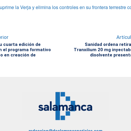
suprime la Verja y elimina los controles en su frontera terrestre
rior
Artícu
u cuarta edición de
Sanidad ordena retira
 el programa formativo
Tranxilium 20 mg inyectab
o en creación de
disolvente present
redaccion@dsalamancanoticias.com