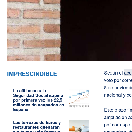
IMPRESCINDIBLE
Según
el
acu
voto por cor
8 de noviemb
La afiliación a la
nacional y 
Seguridad Social supera
por primera vez los 22,5
millones de ocupados en
España
Este plazo fi
ampliación ad
Las terrazas de bares y
por correspo
restaurantes quedarán
sin humo y sin fumar a
noviembre
, 