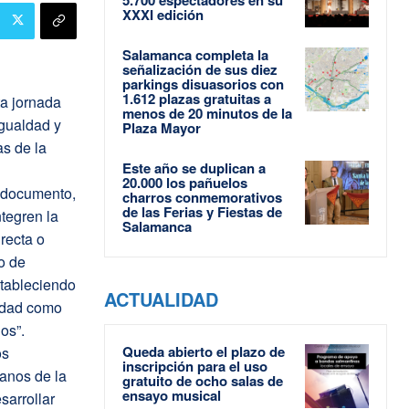
XXXI edición
Salamanca completa la
señalización de sus diez
parkings disuasorios con
1.612 plazas gratuitas a
ta jornada
menos de 20 minutos de la
Igualdad y
Plaza Mayor
s de la
Este año se duplican a
20.000 los pañuelos
 documento,
charros conmemorativos
de las Ferias y Fiestas de
ntegren la
Salamanca
recta o
o de
stableciendo
ACTUALIDAD
sidad como
os”.
Queda abierto el plazo de
os
inscripción para el uso
anos de la
gratuito de ocho salas de
ensayo musical
sarrollar