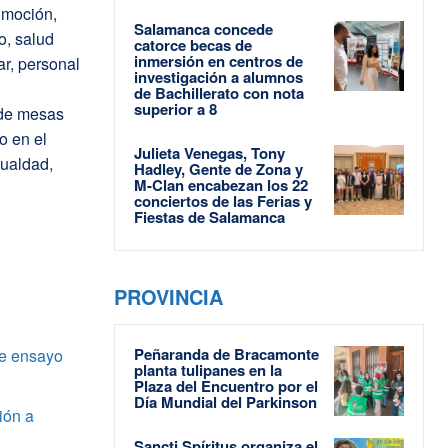
romoción,
Salamanca concede
o, salud
catorce becas de
inmersión en centros de
ar, personal
investigación a alumnos
de Bachillerato con nota
superior a 8
 de mesas
o en el
Julieta Venegas, Tony
gualdad,
Hadley, Gente de Zona y
M-Clan encabezan los 22
conciertos de las Ferias y
Fiestas de Salamanca
PROVINCIA
Peñaranda de Bracamonte
de ensayo
planta tulipanes en la
Plaza del Encuentro por el
Día Mundial del Parkinson
ión a
Sancti Spíritus organiza el