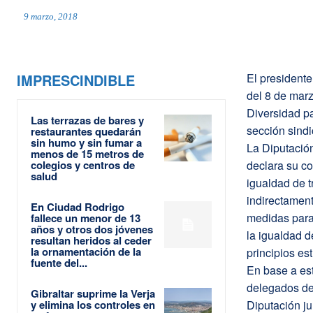
9 marzo, 2018
IMPRESCINDIBLE
El presidente
del 8 de marz
Diversidad p
Las terrazas de bares y
sección sindi
restaurantes quedarán
sin humo y sin fumar a
La Diputació
menos de 15 metros de
colegios y centros de
declara su co
salud
igualdad de t
indirectament
En Ciudad Rodrigo
medidas para 
fallece un menor de 13
años y otros dos jóvenes
la igualdad 
resultan heridos al ceder
la ornamentación de la
principios es
fuente del...
En base a es
delegados de
Gibraltar suprime la Verja
y elimina los controles en
Diputación ju