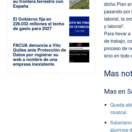
su frontera terrestre con
dicho Plan en
España
pasando por l
laboral, la or
El Gobierno fija en
226.032 millones el techo
y laboral”.
de gasto para 2027
Para llevar a
de trabajo, c
FACUA denuncia a Vito
proceso de ne
Quiles ante Protección de
Datos por registrar su
sino en todo 
web a nombre de una
empresa inexistente
Mas not
Mas en S
Queda abie
musical
Salamanca
alumnos de