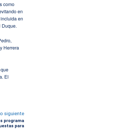
os como
evitando en
incluida en
l Duque.
Pedro,
 y Herrera
 que
a. El
lo siguiente
es programa
uestas para