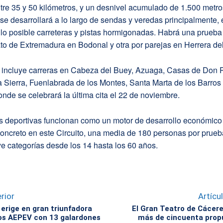
tre 35 y 50 kilómetros, y un desnivel acumulado de 1.500 metr
e desarrollará a lo largo de sendas y veredas principalmente, 
lo posible carreteras y pistas hormigonadas. Habrá una prueba 
o de Extremadura en Bodonal y otra por parejas en Herrera de
o incluye carreras en Cabeza del Buey, Azuaga, Casas de Don 
 Sierra, Fuenlabrada de los Montes, Santa Marta de los Barros
nde se celebrará la última cita el 22 de noviembre.
as deportivas funcionan como un motor de desarrollo económico
oncreto en este Circuito, una media de 180 personas por prueb
uye categorías desde los 14 hasta los 60 años.
rior
Artícu
 erige en gran triunfadora
El Gran Teatro de Cácer
os AEPEV con 13 galardones
más de cincuenta prop