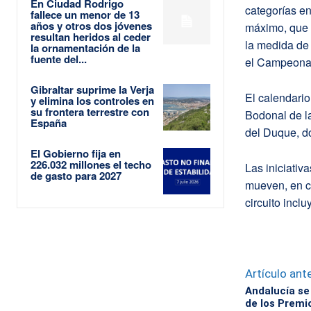
En Ciudad Rodrigo
categorías en
fallece un menor de 13
años y otros dos jóvenes
máximo, que s
resultan heridos al ceder
la medida de 
la ornamentación de la
fuente del...
el Campeonat
Gibraltar suprime la Verja
El calendari
y elimina los controles en
su frontera terrestre con
Bodonal de la
España
del Duque, do
El Gobierno fija en
226.032 millones el techo
Las iniciativ
de gasto para 2027
mueven, en c
circuito incl
Artículo ante
Andalucía se
de los Premi