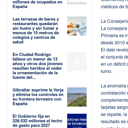
millones de ocupados en
España
médicos de fa
Las terrazas de bares y
La Consejería
restaurantes quedarán
sin humo y sin fumar a
La consejera
menos de 15 metros de
Primaria es i
colegios y centros de
salud
desde 2010 se
El dato revel
En Ciudad Rodrigo
el conjunto d
fallece un menor de 13
años y otros dos jóvenes
en un déficit
resultan heridos al ceder
turno.
la ornamentación de la
fuente del...
La anomalía r
Gibraltar suprime la Verja
contratación 
y elimina los controles en
su frontera terrestre con
complementos
España
tarjetas asig
se reparte, 
El Gobierno fija en
226.032 millones el techo
resultado es 
de gasto para 2027