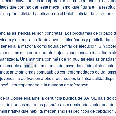
e desincentiva tanto la incorporación como la retención. La Con
atos que contradigan este mecanismo, que figura en la resoluc
de productividad publicada en el boletín oficial de la región e
ncias asistenciales son concretas. Los programas de cribado 
vicam y el programa Tarde Joven —diseñados y publicitados po
ienen a la matrona como figura central de ejecución. Sin cober
as consultas se cierran durante bajas, vacaciones o días libres si
arantizada. Una matrona con más de 14.000 tarjetas asignadas y
únicamente a
partir
de mediados de mayo describió al sindicato l
minos: ante síntomas compatibles con enfermedades de transmis
jóvenes, la derivación a otros recursos es la única salida dispon
nción correspondería a la matrona de referencia.
 de la Consejería ante la denuncia pública de SATSE ha sido do
cio de que las matronas pasarán a ser declaradas categoría def
ministrativa que habilita mecanismos específicos de captación 