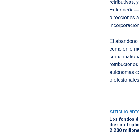
retributivas,
Enfermería—. 
direcciones a
incorporación
El abandono 
como enferme
como matrona 
retribucione
autónomas co
profesionales
Artículo ante
Los fondos d
ibérica tripl
2.200 millon