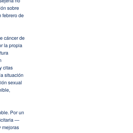
sejería no
ión sobre
n febrero de
de cáncer de
r la propia
tura
n
 citas
a situación
ión sexual
ible,
ble. Por un
icitaria —
y mejoras