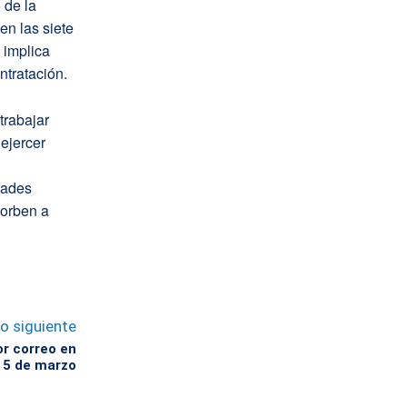
 de la
en las siete
 implica
ntratación.
trabajar
ejercer
dades
sorben a
lo siguiente
or correo en
l 5 de marzo