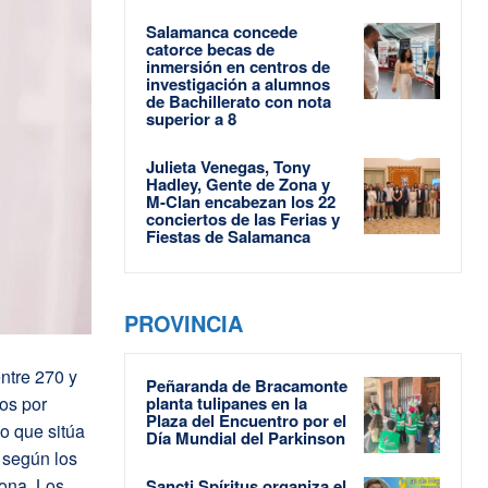
Salamanca concede
catorce becas de
inmersión en centros de
investigación a alumnos
de Bachillerato con nota
superior a 8
Julieta Venegas, Tony
Hadley, Gente de Zona y
M-Clan encabezan los 22
conciertos de las Ferias y
Fiestas de Salamanca
PROVINCIA
ntre 270 y
Peñaranda de Bracamonte
os por
planta tulipanes en la
Plaza del Encuentro por el
o que sitúa
Día Mundial del Parkinson
, según los
rona. Los
Sancti Spíritus organiza el