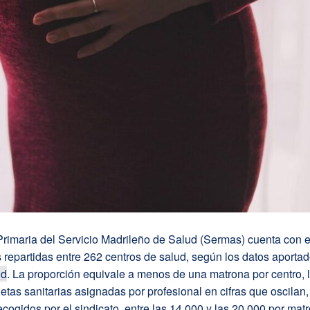
rimaria del Servicio Madrileño de Salud (Sermas) cuenta con e
repartidas entre 262 centros de salud, según los datos aportad
id
. La proporción equivale a menos de una matrona por centro, l
arjetas sanitarias asignadas por profesional en cifras que oscilan
ecogidos por el sindicato, entre las 14.000 y las 20.000 por mat