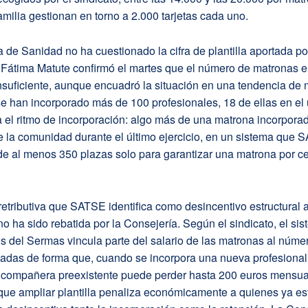
milia gestionan en torno a 2.000 tarjetas cada uno.
 de Sanidad no ha cuestionado la cifra de plantilla aportada p
 Fátima Matute confirmó el martes que el número de matronas 
nsuficiente, aunque encuadró la situación en una tendencia de 
 han incorporado más de 100 profesionales, 18 de ellas en el 
a el ritmo de incorporación: algo más de una matrona incorpora
e la comunidad durante el último ejercicio, en un sistema que S
 de al menos 350 plazas solo para garantizar una matrona por ce
etributiva que SATSE identifica como desincentivo estructural a
no ha sido rebatida por la Consejería. Según el sindicato, el si
 del Sermas vincula parte del salario de las matronas al núme
nadas de forma que, cuando se incorpora una nueva profesional
la compañera preexistente puede perder hasta 200 euros mensua
que ampliar plantilla penaliza económicamente a quienes ya es