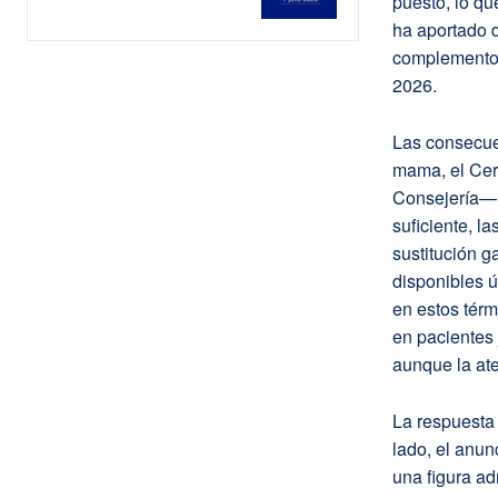
puesto, lo qu
ha aportado d
complementos 
2026.
Las consecue
mama, el Cer
Consejería— t
suficiente, l
sustitución g
disponibles 
en estos tér
en pacientes 
aunque la ate
La respuesta
lado, el anun
una figura ad