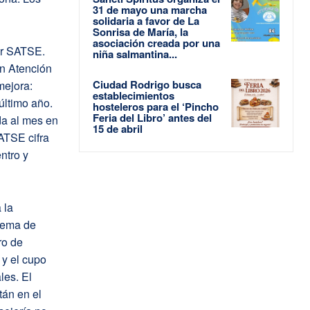
31 de mayo una marcha
solidaria a favor de La
Sonrisa de María, la
asociación creada por una
or SATSE.
niña salmantina...
en Atención
Ciudad Rodrigo busca
mejora:
establecimientos
último año.
hosteleros para el ‘Pincho
Feria del Libro’ antes del
da al mes en
15 de abril
ATSE cifra
ntro y
 la
stema de
ro de
 y el cupo
les. El
tán en el