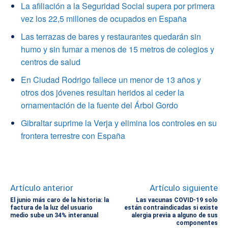
La afiliación a la Seguridad Social supera por primera
vez los 22,5 millones de ocupados en España
Las terrazas de bares y restaurantes quedarán sin
humo y sin fumar a menos de 15 metros de colegios y
centros de salud
En Ciudad Rodrigo fallece un menor de 13 años y
otros dos jóvenes resultan heridos al ceder la
ornamentación de la fuente del Árbol Gordo
Gibraltar suprime la Verja y elimina los controles en su
frontera terrestre con España
Artículo anterior
Artículo siguiente
El junio más caro de la historia: la
Las vacunas COVID-19 solo
factura de la luz del usuario
están contraindicadas si existe
medio sube un 34% interanual
alergia previa a alguno de sus
componentes