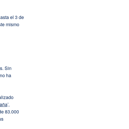
asta el 3 de
este mismo
s. Sin
 no ha
alizado
paña
’,
de 83.000
us