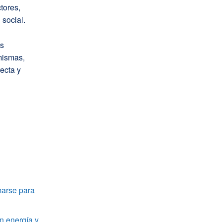
tores,
social.
es
mismas,
ecta y
marse para
n energía y