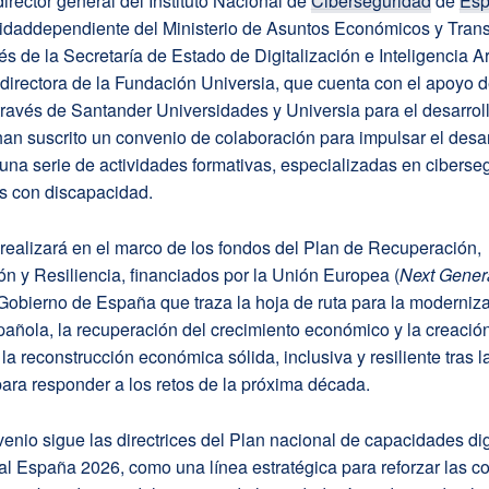
director general del Instituto Nacional de
Ciberseguridad
de
Es
ntidaddependiente del Ministerio de Asuntos Económicos y Tran
vés de la Secretaría de Estado de Digitalización e Inteligencia Arti
directora de la Fundación Universia, que cuenta con el apoyo 
ravés de Santander Universidades y Universia para el desarrol
han suscrito un convenio de colaboración para impulsar el desar
, una serie de actividades formativas, especializadas en ciberse
s con discapacidad.
 realizará en el marco de los fondos del Plan de Recuperación,
n y Resiliencia, financiados por la Unión Europea (
Next Gener
Gobierno de España que traza la hoja de ruta para la moderniza
añola, la recuperación del crecimiento económico y la creació
a reconstrucción económica sólida, inclusiva y resiliente tras la
ara responder a los retos de la próxima década.
venio sigue las directrices del Plan nacional de capacidades dig
al España 2026, como una línea estratégica para reforzar las 