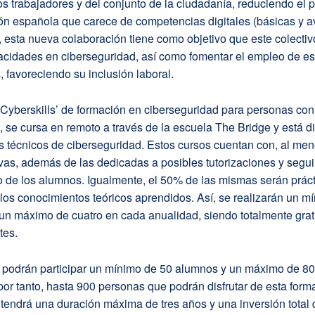
los trabajadores y del conjunto de la ciudadanía, reduciendo el 
ión española que carece de competencias digitales (básicas y 
, esta nueva colaboración tiene como objetivo que este colecti
cidades en ciberseguridad, así como fomentar el empleo de es
, favoreciendo su inclusión laboral.
Cyberskills’ de formación en ciberseguridad para personas con
 se cursa en remoto a través de la escuela The Bridge y está di
es técnicos de ciberseguridad. Estos cursos cuentan con, al me
vas, además de las dedicadas a posibles tutorizaciones y segu
 de los alumnos. Igualmente, el 50% de las mismas serán práct
r los conocimientos teóricos aprendidos. Así, se realizarán un m
un máximo de cuatro en cada anualidad, siendo totalmente grat
tes.
 podrán participar un mínimo de 50 alumnos y un máximo de 80
or tanto, hasta 900 personas que podrán disfrutar de esta form
tendrá una duración máxima de tres años y una inversión total 