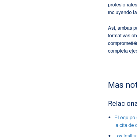
profesionales
incluyendo la
Así, ambas pa
formativas ob
comprometiénd
completa eje
Mas not
Relacion
El equipo
la cita de
Los instit