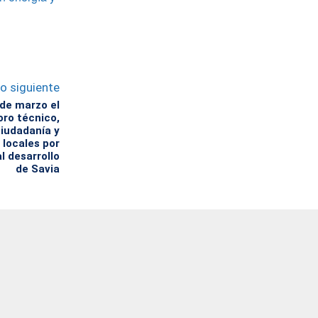
lo siguiente
de marzo el
oro técnico,
ciudadanía y
locales por
l desarrollo
de Savia