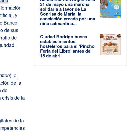
paña
31 de mayo una marcha
sformación
solidaria a favor de La
Sonrisa de María, la
ficial, y
asociación creada por una
de Banco
niña salmantina...
lo de sus
Ciudad Rodrigo busca
rollo de
establecimientos
guridad,
hosteleros para el ‘Pincho
Feria del Libro’ antes del
15 de abril
ation
), el
ción de la
n de
 crisis de la
itales de la
competencias