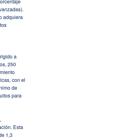
porcentaje
avanzadas).
vo adquiera
tos
rigido a
nos, 250
imiento
icas, con el
ínimo de
uitos para
,
ación. Esta
de 1,3