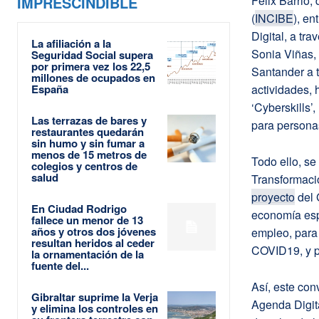
IMPRESCINDIBLE
Félix Barrio, 
(
INCIBE
), e
Digital, a tra
La afiliación a la
Sonia Viñas, 
Seguridad Social supera
por primera vez los 22,5
Santander a t
millones de ocupados en
España
actividades, 
‘Cyberskills’
Las terrazas de bares y
para persona
restaurantes quedarán
sin humo y sin fumar a
menos de 15 metros de
Todo ello, se
colegios y centros de
salud
Transformació
proyecto
del 
En Ciudad Rodrigo
economía esp
fallece un menor de 13
años y otros dos jóvenes
empleo, para l
resultan heridos al ceder
COVID19, y p
la ornamentación de la
fuente del...
Así, este con
Gibraltar suprime la Verja
Agenda Digit
y elimina los controles en