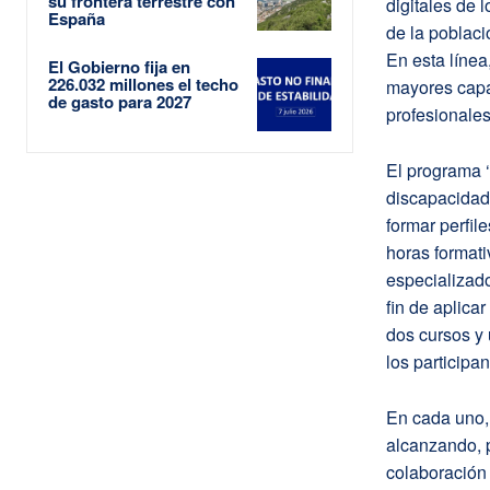
su frontera terrestre con
digitales de 
España
de la poblac
En esta línea
El Gobierno fija en
226.032 millones el techo
mayores capa
de gasto para 2027
profesionales
El programa ‘
discapacidad,
formar perfil
horas formati
especializado
fin de aplica
dos cursos y 
los participan
En cada uno,
alcanzando, p
colaboración 