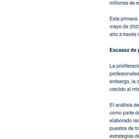
millones de e
Esta primera 
mayo de 2023
año a través 
Escasez de 
La prolifera
profesionales
embargo, la o
crecido al m
El análisis d
como parte de
elaborado re
puestos de tr
estrategias d