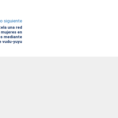
lo siguiente
tela una red
 mujeres en
es mediante
e vudu-yuyu