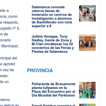
Salamanca concede
ado a
catorce becas de
inmersión en centros de
epona, como
investigación a alumnos
te respecto,
de Bachillerato con nota
superior a 8
juzgado nº 5,
ón de
Julieta Venegas, Tony
ionario
Hadley, Gente de Zona y
M-Clan encabezan los 22
 Municipal.
conciertos de las Ferias y
Fiestas de Salamanca
nicipal del
ue aprobó
PROVINCIA
en vez de
uesto,
 de un
Peñaranda de Bracamonte
planta tulipanes en la
Plaza del Encuentro por el
Día Mundial del Parkinson
bierno
 déficit de
Sancti Spíritus organiza el