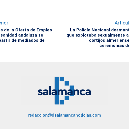
rior
Artícu
 de la Oferta de Empleo
La Policía Nacional desman
a sanidad andaluza se
que explotaba sexualmente a
 partir de mediados de
cortijos almeriens
ceremonias d
redaccion@dsalamancanoticias.com