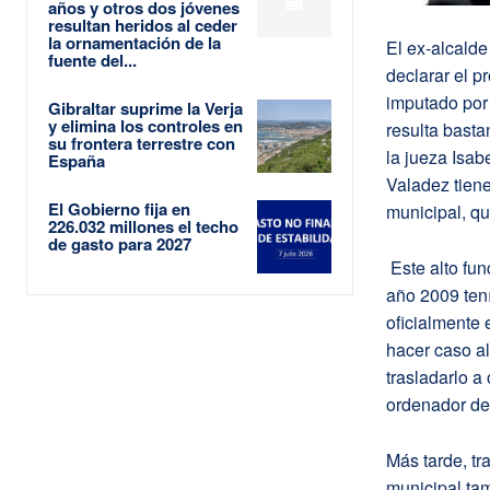
años y otros dos jóvenes
resultan heridos al ceder
la ornamentación de la
El ex-alcald
fuente del...
declarar el p
imputado por
Gibraltar suprime la Verja
y elimina los controles en
resulta basta
su frontera terrestre con
la jueza Isab
España
Valadez tiene
El Gobierno fija en
municipal, qu
226.032 millones el techo
de gasto para 2027
Este alto fu
año 2009 tení
oficialmente 
hacer caso al 
trasladarlo a
ordenador de 
Más tarde, tr
municipal tam