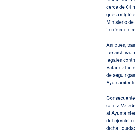
cerca de 64 m
que corrigió 
Ministerio de
informaron f
Así pues, tra
fue archivada
legales contr
Valadez fue m
de seguir gas
Ayuntamiento
Consecuenteme
contra Valade
al Ayuntamien
del ejercicio
dicha liquida