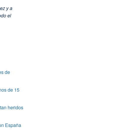
ez y a
odo el
es de
nos de 15
tan heridos
 con España