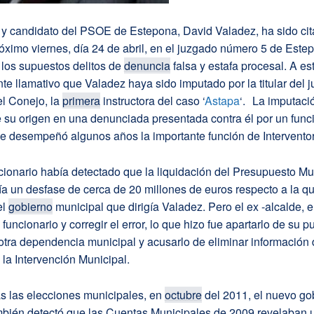
e y candidato del PSOE de Estepona, David Valadez, ha sido cit
róximo viernes, día 24 de abril, en el juzgado número 5 de Est
 los supuestos delitos de
denuncia
falsa y estafa procesal. A es
nte llamativo que Valadez haya sido imputado por la titular del 
el Conejo, la
primera
instructora del caso ‘
Astapa
‘. La imputaci
 su origen en una denunciada presentada contra él por un func
e desempeñó algunos años la importante función de Interventor
ncionario había detectado que la liquidación del Presupuesto Mu
a un desfase de cerca de 20 millones de euros respecto a la q
el
gobierno
municipal que dirigía Valadez. Pero el ex -alcalde, 
funcionario y corregir el error, lo que hizo fue apartarlo de su p
 otra dependencia municipal y acusarlo de eliminar información
la Intervención Municipal.
as las elecciones municipales, en
octubre
del 2011, el nuevo go
bién detectó que las Cuentas Municipales de 2009 revelaban un