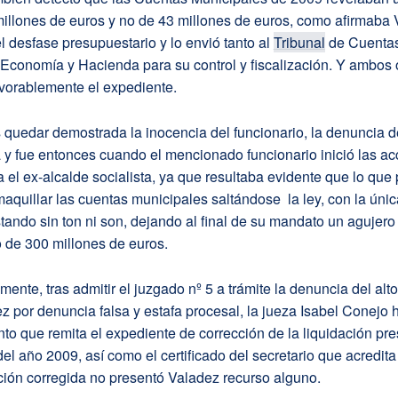
illones de euros y no de 43 millones de euros, como afirmaba 
el desfase presupuestario y lo envió tanto al
Tribunal
de Cuentas
 Economía y Hacienda para su control y fiscalización. Y ambos
avorablemente el expediente.
s quedar demostrada la inocencia del funcionario, la denuncia 
 y fue entonces cuando el mencionado funcionario inició las a
a el ex-alcalde socialista, ya que resultaba evidente que lo que
aquillar las cuentas municipales saltándose la ley, con la únic
tando sin ton ni son, dejando al final de su mandato un agujero
 de 300 millones de euros.
nte, tras admitir el juzgado nº 5 a trámite la denuncia del alto
z por denuncia falsa y estafa procesal, la jueza Isabel Conejo h
to que remita el expediente de corrección de la liquidación pr
 del año 2009, así como el certificado del secretario que acredit
ción corregida no presentó Valadez recurso alguno.