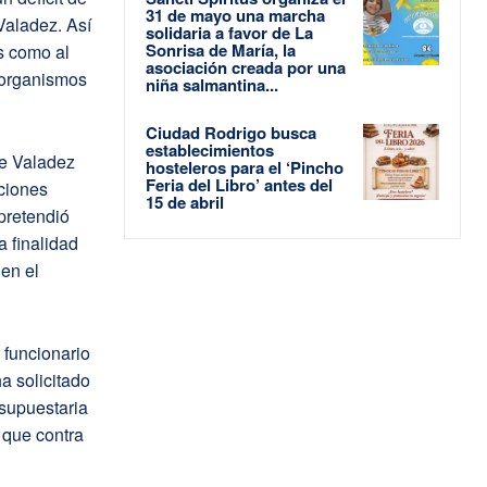
31 de mayo una marcha
Valadez. Así
solidaria a favor de La
Sonrisa de María, la
 como al
asociación creada por una
 organismos
niña salmantina...
Ciudad Rodrigo busca
establecimientos
de Valadez
hosteleros para el ‘Pincho
Feria del Libro’ antes del
cciones
15 de abril
 pretendió
a finalidad
 en el
 funcionario
a solicitado
esupuestaria
a que contra