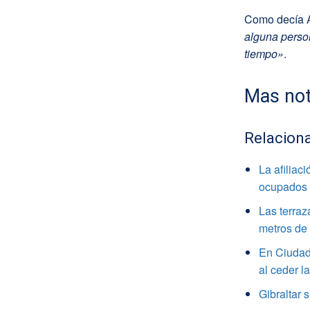
Como decía 
alguna perso
tiempo»
.
Mas not
Relacion
La afiliac
ocupados
Las terraz
metros de 
En Ciudad 
al ceder l
Gibraltar 