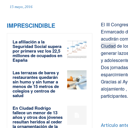
15 mayo, 2016
IMPRESCINDIBLE
El III Congre
Enmarcado de
acudirán com
La afiliación a la
Ciudad
de los
Seguridad Social supera
por primera vez los 22,5
generar lazo
millones de ocupados en
España
y adolescente
Dos jornadas
Las terrazas de bares y
esparcimiento
restaurantes quedarán
Gracias al Ay
sin humo y sin fumar a
menos de 15 metros de
alojamiento ,
colegios y centros de
salud
participantes.
En Ciudad Rodrigo
fallece un menor de 13
años y otros dos jóvenes
resultan heridos al ceder
Artículo ante
la ornamentación de la