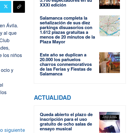
XXXI edición
Salamanca completa la
señalización de sus diez
en Ávila.
parkings disuasorios con
1.612 plazas gratuitas a
y al que
menos de 20 minutos de la
 Club
Plaza Mayor
ades,
Este año se duplican a
 los niños
20.000 los pañuelos
charros conmemorativos
de las Ferias y Fiestas de
 ocio y
Salamanca
el
 los
ACTUALIDAD
Queda abierto el plazo de
inscripción para el uso
gratuito de ocho salas de
ensayo musical
lo siguiente